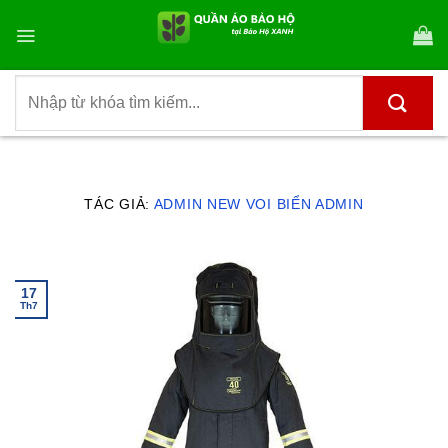
Bỏ
qua
nội
dung
Tìm
kiếm:
TÁC GIẢ:
ADMIN NEW VOI BIỂN ADMIN
17
Th7