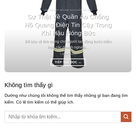
GÓC HỎI ĐÁP REVIEW SẢN PHẨM TIN TỨC
Sự Thật Về Quần Áo Chống
Hồ Quang Điện Tin Cậy Trong
Khí Hậu Nóng Bức
Để bảo vệ tính mạng cho người lao động trước hiểm
họa, các doanh nghiệp...
1 BÌNH LUẬN
TIẾP TỤC ĐỌC
→
Không tìm thấy gì
Dường như chúng tôi không thể tìm thấy những gì bạn đang tìm
kiếm. Có lẽ tìm kiếm có thể giúp ích.