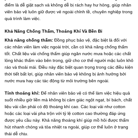
điểm là dễ giặt sạch và không dễ bị rách hay hư hỏng, giúp nhân
viên bảo vệ luôn giữ được vẻ ngoài chỉnh tề, chuyên nghiệp trong
quá trình làm việc.
Khả Năng Chống Thấm, Thoáng Khí Và Bền Bỉ
Khả năng chống thấm:
Đồng phục bảo vệ, đặc biệt là đối với
các nhân viên làm việc ngoài trời, cần có khả năng chống thấm
tốt. Chất liệu vải chống thấm giúp ngăn nước mưa hoặc các chất
lỏng khác thấm vào bên trong, giữ cho cơ thể người mặc luôn khô
ráo và thoải mái. Điều này đặc biệt quan trọng trong các điều kiện
thời tiết bất lợi, giúp nhân viên bảo vệ không bị ảnh hưởng bởi
nước mưa hay các tác động từ môi trường bên ngoài.
Tính thoáng khí:
Để nhân viên bảo vệ có thể làm việc hiệu quả
suốt nhiều giờ liền mà không bị cảm giác ngột ngạt, bí bách, chất
liệu vải cần phải có độ thoáng khí cao. Các loại vải như cotton
hoặc các loại vải pha trộn với tỷ lệ cotton cao thường đáp ứng
được yêu cầu này. Khả năng thoáng khí giúp mồ hôi được thấm
hút nhanh chóng và tỏa nhiệt ra ngoài, giúp cơ thể luôn ở trạng
thái dễ chịu.