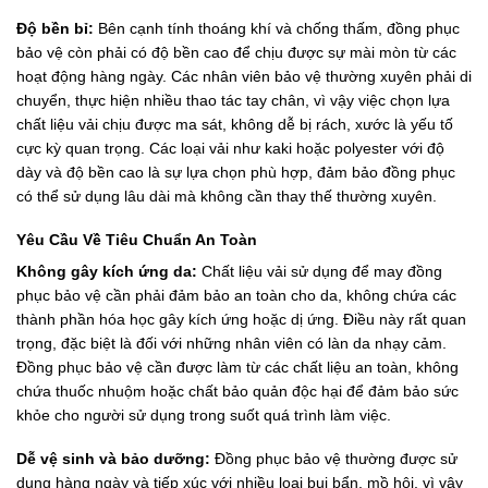
Độ bền bỉ:
Bên cạnh tính thoáng khí và chống thấm, đồng phục
bảo vệ còn phải có độ bền cao để chịu được sự mài mòn từ các
hoạt động hàng ngày. Các nhân viên bảo vệ thường xuyên phải di
chuyển, thực hiện nhiều thao tác tay chân, vì vậy việc chọn lựa
chất liệu vải chịu được ma sát, không dễ bị rách, xước là yếu tố
cực kỳ quan trọng. Các loại vải như kaki hoặc polyester với độ
dày và độ bền cao là sự lựa chọn phù hợp, đảm bảo đồng phục
có thể sử dụng lâu dài mà không cần thay thế thường xuyên.
Yêu Cầu Về Tiêu Chuẩn An Toàn
Không gây kích ứng da:
Chất liệu vải sử dụng để may đồng
phục bảo vệ cần phải đảm bảo an toàn cho da, không chứa các
thành phần hóa học gây kích ứng hoặc dị ứng. Điều này rất quan
trọng, đặc biệt là đối với những nhân viên có làn da nhạy cảm.
Đồng phục bảo vệ cần được làm từ các chất liệu an toàn, không
chứa thuốc nhuộm hoặc chất bảo quản độc hại để đảm bảo sức
khỏe cho người sử dụng trong suốt quá trình làm việc.
Dễ vệ sinh và bảo dưỡng:
Đồng phục bảo vệ thường được sử
dụng hàng ngày và tiếp xúc với nhiều loại bụi bẩn, mồ hôi, vì vậy