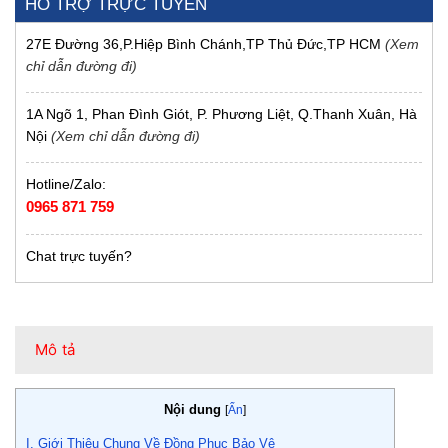
HỖ TRỢ TRỰC TUYẾN
27E Đường 36,P.Hiệp Bình Chánh,TP Thủ Đức,TP HCM
(Xem
chỉ dẫn đường đi)
1A Ngõ 1, Phan Đình Giót, P. Phương Liệt, Q.Thanh Xuân, Hà
Nội
(Xem chỉ dẫn đường đi)
Hotline/Zalo:
0965 871 759
Chat trực tuyến?
Mô tả
Nội dung
[
Ẩn
]
I. Giới Thiệu Chung Về Đồng Phục Bảo Vệ