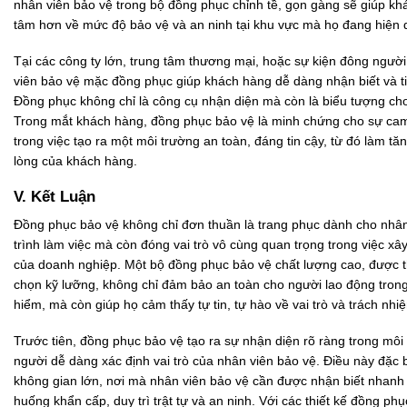
nhân viên bảo vệ trong bộ đồng phục chỉnh tề, gọn gàng sẽ giúp k
tâm hơn về mức độ bảo vệ và an ninh tại khu vực mà họ đang hiện 
Tại các công ty lớn, trung tâm thương mại, hoặc sự kiện đông người
viên bảo vệ mặc đồng phục giúp khách hàng dễ dàng nhận biết và ti
Đồng phục không chỉ là công cụ nhận diện mà còn là biểu tượng ch
Trong mắt khách hàng, đồng phục bảo vệ là minh chứng cho sự ca
trong việc tạo ra một môi trường an toàn, đáng tin cậy, từ đó làm tă
lòng của khách hàng.
V. Kết Luận
Đồng phục bảo vệ không chỉ đơn thuần là trang phục dành cho nhân
trình làm việc mà còn đóng vai trò vô cùng quan trọng trong việc xâ
của doanh nghiệp. Một bộ đồng phục bảo vệ chất lượng cao, được th
chọn kỹ lưỡng, không chỉ đảm bảo an toàn cho người lao động tron
hiểm, mà còn giúp họ cảm thấy tự tin, tự hào về vai trò và trách nh
Trước tiên, đồng phục bảo vệ tạo ra sự nhận diện rõ ràng trong môi 
người dễ dàng xác định vai trò của nhân viên bảo vệ. Điều này đặc b
không gian lớn, nơi mà nhân viên bảo vệ cần được nhận biết nhanh 
huống khẩn cấp, duy trì trật tự và an ninh. Với các thiết kế đồng ph