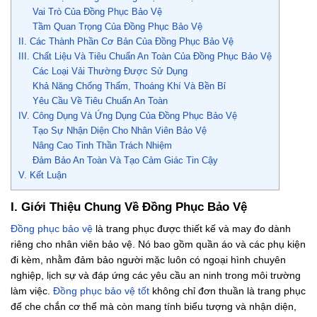
Vai Trò Của Đồng Phục Bảo Vệ
Tầm Quan Trọng Của Đồng Phục Bảo Vệ
II. Các Thành Phần Cơ Bản Của Đồng Phục Bảo Vệ
III. Chất Liệu Và Tiêu Chuẩn An Toàn Của Đồng Phục Bảo Vệ
Các Loại Vải Thường Được Sử Dụng
Khả Năng Chống Thấm, Thoáng Khí Và Bền Bỉ
Yêu Cầu Về Tiêu Chuẩn An Toàn
IV. Công Dụng Và Ứng Dụng Của Đồng Phục Bảo Vệ
Tạo Sự Nhận Diện Cho Nhân Viên Bảo Vệ
Nâng Cao Tinh Thần Trách Nhiệm
Đảm Bảo An Toàn Và Tạo Cảm Giác Tin Cậy
V. Kết Luận
I. Giới Thiệu Chung Về Đồng Phục Bảo Vệ
Đồng phục bảo vệ
là trang phục được thiết kế và may đo dành
riêng cho nhân viên bảo vệ. Nó bao gồm quần áo và các phụ kiện
đi kèm, nhằm đảm bảo người mặc luôn có ngoại hình chuyên
nghiệp, lịch sự và đáp ứng các yêu cầu an ninh trong môi trường
làm việc.
Đồng phục bảo vệ tốt
không chỉ đơn thuần là trang phục
để che chắn cơ thể mà còn mang tính biểu tượng và nhận diện,