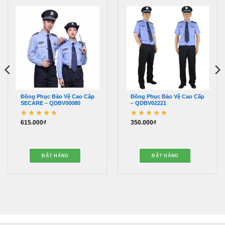
Đồng Phục Bảo Vệ Cao Cấp
Đồng Phục Bảo Vệ Cao Cấp
SECARE – QDBV00080
– QDBV02221
615.000
₫
350.000
₫
Được xếp hạng
5
5
Được xếp hạng
5
5
sao
sao
ĐẶT HÀNG
ĐẶT HÀNG