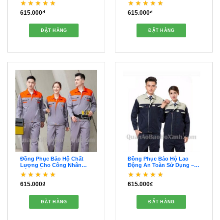
615.000
₫
615.000
₫
Được xếp hạng
5
5
Được xếp hạng
5
5
sao
sao
ĐẶT HÀNG
ĐẶT HÀNG
Đồng Phục Bảo Hộ Chất
Đồng Phục Bảo Hộ Lao
Lượng Cho Công Nhân
Động An Toàn Sử Dụng –
Công Trình- QDBH00215
QDBH00214
615.000
₫
615.000
₫
Được xếp hạng
5
5
Được xếp hạng
5
5
sao
sao
ĐẶT HÀNG
ĐẶT HÀNG