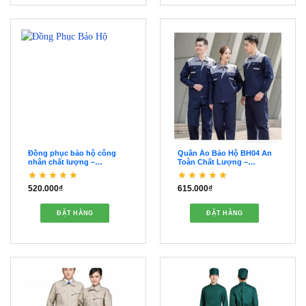
Đồng phục bảo hộ công
Quần Áo Bảo Hộ BH04 An
nhân chất lượng –
Toàn Chất Lượng –
QDBH00212
QDBH00098
520.000
₫
615.000
₫
Được xếp hạng
5
5
Được xếp hạng
5
5
sao
sao
ĐẶT HÀNG
ĐẶT HÀNG