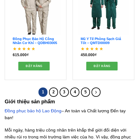
Đồng Phục Bảo Hộ Công
Mũ Y Tế Phòng Sạch Giá
Nhân Cơ Khí – QDBH03005
Tốt – QMTD00009
615.000
₫
450.000
₫
Được xếp hạng
5
5
Được xếp hạng
5
5
sao
sao
ĐẶT HÀNG
ĐẶT HÀNG
1
2
3
4
5
Giới thiệu sản phẩm
Đồng phục bảo hộ Lao Động
– An toàn và Chất lượng Đến tay
bạn!
Mỗi ngày, hàng triệu công nhân trên khắp thế giới đối diện với
nhiều rủi ro trong môi trường làm việc của họ. Vì vậy, đồng phục