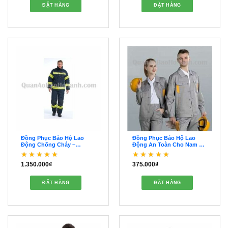
ĐẶT HÀNG
ĐẶT HÀNG
Đồng Phục Bảo Hộ Lao
Đồng Phục Bảo Hộ Lao
Động Chống Cháy –
Động An Toàn Cho Nam Nữ
QDBH00051
Chất Lượng–QDBH00219
1.350.000
₫
375.000
₫
Được xếp hạng
5
5
Được xếp hạng
sao
4
5 sao
ĐẶT HÀNG
ĐẶT HÀNG