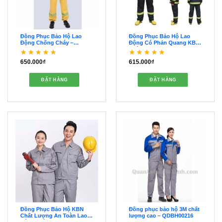
Đồng Phục Bảo Hộ Lao
Đồng Phục Bảo Hộ Lao
Động Chống Cháy –
Động Có Phản Quang KBN
QABH00100
Chính Hãng – QDBH00229
650.000
₫
615.000
₫
Được xếp hạng
Được xếp hạng
5
5
4
5 sao
sao
ĐẶT HÀNG
ĐẶT HÀNG
Đồng Phục Bảo Hộ KBN
Đồng phục bảo hộ 3M chất
Chất Lượng An Toàn Lao
lượng cao – QDBH00216
Động Giá Rẻ – QDBH00217