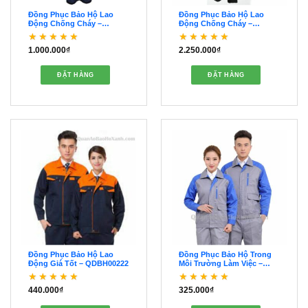
Đồng Phục Bảo Hộ Lao
Đồng Phục Bảo Hộ Lao
Động Chống Cháy –
Động Chống Cháy –
QDBH00059
QDBH00053
1.000.000
₫
2.250.000
₫
Được xếp hạng
5
5
Được xếp hạng
5
5
sao
sao
ĐẶT HÀNG
ĐẶT HÀNG
Đồng Phục Bảo Hộ Lao
Đồng Phục Bảo Hộ Trong
Động Giá Tốt – QDBH00222
Môi Trường Làm Việc –
QDBH00221
440.000
₫
325.000
₫
Được xếp hạng
5
5
Được xếp hạng
5
5
sao
sao