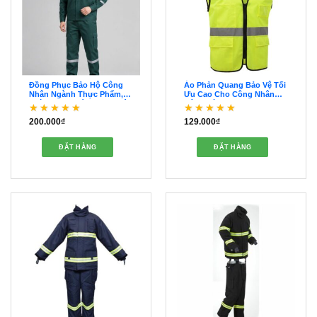
Đồng Phục Bảo Hộ Công
Áo Phản Quang Bảo Vệ Tối
Nhân Ngành Thực Phẩm,
Ưu Cao Cho Công Nhân
Phòng Sạch Và Những Tiêu
Công Trình – QAPQ00250
Chuẩn Đặc Thù –
200.000
₫
129.000
₫
QDBH00225
Được xếp hạng
5
5
Được xếp hạng
5
5
sao
sao
ĐẶT HÀNG
ĐẶT HÀNG