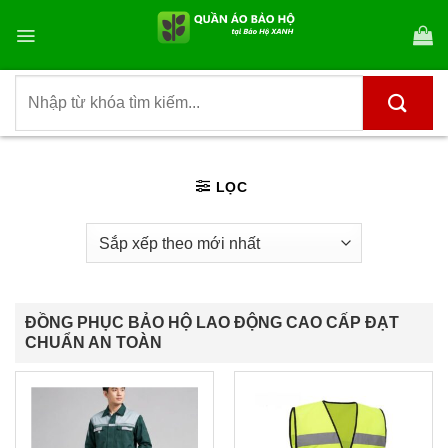
Bỏ
qua
nội
dung
Tìm
kiếm:
LỌC
ĐỒNG PHỤC BẢO HỘ LAO ĐỘNG CAO CẤP ĐẠT
CHUẨN AN TOÀN