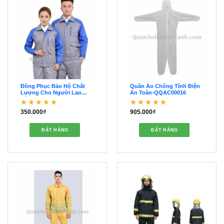
Đồng Phục Bảo Hộ Chất
Quần Áo Chống Tĩnh Điện
Lượng Cho Người Lao
An Toàn-QQAC00016
Động – QDBH00218
350.000
₫
905.000
₫
Được xếp hạng
Được xếp hạng
5
5
4
5 sao
sao
ĐẶT HÀNG
ĐẶT HÀNG