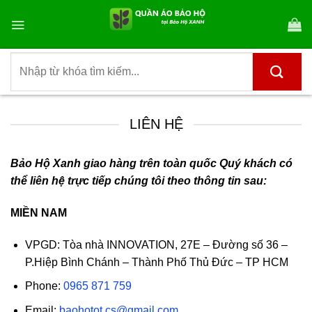
Bỏ
qua
nội
dung
Tìm
kiếm:
LIÊN HỆ
Bảo Hộ Xanh giao hàng trên toàn quốc
Quý khách có
thể liên hệ trực tiếp chúng tôi theo thông tin sau:
MIỀN NAM
VPGD: Tòa nhà INNOVATION, 27E – Đường số 36 –
P.Hiệp Bình Chánh – Thành Phố Thủ Đức – TP HCM
Phone:
0965 871 759
Email:
baohotot.cs@gmail.com