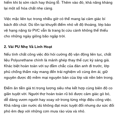
hiếm khi bị sờn rách hay thủng lỗ. Thêm vào đó, khả năng kháng
lại một số hóa chất nhẹ càng.
Việc mặc liên tục trong nhiều giờ có thể mang lại cảm giác bí
bách đôi chút. Dù tồn tại khuyết điểm nhỏ về độ thoáng, lớp bảo
vệ hạng nặng từ PVC vẫn là trang bị cứu cánh không thể thiếu
cho những ngày giông bão ngập trời.
2. Vải PU Nhẹ Và Linh Hoạt
Nếu tính chất công việc đòi hỏi cường độ vận động liên tục, chất
liệu Polyurethane chính là mảnh ghép thay thế cực kỳ sáng giá.
Khác biệt hoàn toàn với sự đầm chắc của đàn anh đi trước, lớp
phủ chống thấm này mang đến trải nghiệm vô cùng êm ái, giữ
nguyên được độ mềm mại nguyên bản của lớp vải nền bên trong.
Điểm ăn tiền giá trị trọng lượng siêu nhẹ kết hợp cùng biên độ co
giãn tuyệt vời. Người thợ hoàn toàn rũ bỏ được cảm giác gò bó,
dễ dàng vươn người hay xoay xở trong từng nhịp điệu công việc.
Khả năng cản nước dù không đạt mức tuyệt đối nhưng dư sức đối
phó êm đẹp với những cơn mưa rào vừa và nhỏ.