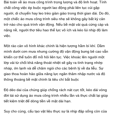
Bài toán về áo mưa công trình trọng lượng và độ linh hoạt. Tính
chất công việc ép buộc người lao động phải liên tục cúi gập
người, di chuyển hay leo trèo giàn giáo trong thời gian dài. Do đó,
một chiếc áo mưa công trình siêu nhẹ sẽ không gây bất kỳ cản
trở nào cho quá trình vận động. Nếu bề mặt vải quá cứng cáp và
nặng nề, người thợ tiêu hao thể lực vô ích và kéo lùi nhịp độ làm
việc.
Một rào cản vô hình khác chính là hiện tượng hầm bí khí. Dầm
mình dưới cơn mưa nhưng cường độ vận động bưng bê cao vẫn
khiến cơ thể tuôn đổ mồ hôi liên tục. Việc khoác lên người một
lớp vải từ chối khả năng thoát nhiệt sẽ gây ra tình trạng nhớp
nháp, ớn lạnh và dễ châm ngòi cho các bệnh lý về da liễu. Sự
giao thoa hoàn hảo giữa năng lực ngăn thâm nhập nước và độ
thông thoáng bề mặt chính là tiêu chí bắt buộc
Độ dẻo dai của chúng giúp chống rách nát cực tốt, kéo dài vòng
đời tái sử dụng áo mưa công trình nhiều lần và thực chất lại giúp
tiết kiệm triệt để dòng tiền về mặt dài hạn.
Suy cho cùng, cấu tạo vật liệu thực sự là nhịp đập sống còn của