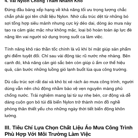
4. Vải Nylon Chống Thấm Nhanh Khô
Đứng đầu bảng xếp hạng về khả năng tối ưu trọng lượng chắc
chắn phải gọi tên chất liệu Nylon. Nhờ cấu trúc dệt từ những bó
sợi tổng hợp siêu mảnh nhưng cực kỳ dẻo dai, dòng áo mưa này
tạo ra cảm giác mặc như không mặc, loại bỏ hoàn toàn áp lực đè
nặng lên vai người sử dụng trong suốt ca làm việc.
Tính năng khô ráo thần tốc chính là vũ khí bí mật giúp sản phẩm
ghi điểm tuyệt đối. Chỉ sau vài động tác rũ nước nhẹ nhàng. Bên
cạnh đó, khả năng cản gió sắc bén còn giúp ủ ấm cơ thể hiệu
quả, cản bước những luồng gió lạnh buốt lùa qua công trường.
Dù cấu trúc sợi rất dai và khó bị xé rách áo mưa công trình, người
dùng vẫn nên chủ động nhằm bảo vệ vẹn nguyên màng phủ
chống nước. Trải nghiệm mang lại từ sự nhẹ bén, cơ động và dễ
dàng cuộn gọn bỏ túi đã biến Nylon trở thành món đồ nghề
phòng thân thiết yếu cho những ngày thời tiết biến động khôn
lường.
III. Tiêu Chí Lựa Chọn Chất Liệu Áo Mưa Công Trình
Phù Hợp Với Môi Trường Làm Việc