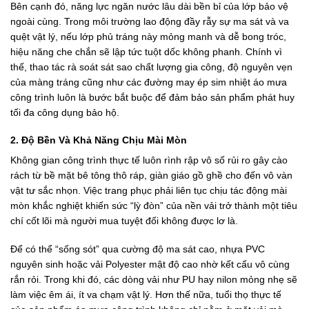
Bên cạnh đó, năng lực ngăn nước lâu dài bền bỉ của lớp bảo vệ
ngoài cùng. Trong môi trường lao động đầy rẫy sự ma sát và va
quệt vật lý, nếu lớp phủ tráng này mỏng manh và dễ bong tróc,
hiệu năng che chắn sẽ lập tức tuột dốc không phanh. Chính vì
thế, thao tác rà soát sát sao chất lượng gia công, độ nguyên vẹn
của màng tráng cũng như các đường may ép sim nhiệt áo mưa
công trình luôn là bước bắt buộc để đảm bảo sản phẩm phát huy
tối đa công dụng bảo hộ.
2. Độ Bền Và Khả Năng Chịu Mài Mòn
Không gian công trình thực tế luôn rình rập vô số rủi ro gây cào
rách từ bề mặt bê tông thô ráp, giàn giáo gồ ghề cho đến vô vàn
vật tư sắc nhọn. Việc trang phục phải liên tục chịu tác động mài
mòn khắc nghiệt khiến sức “lỳ đòn” của nền vải trở thành một tiêu
chí cốt lõi mà người mua tuyệt đối không được lơ là.
Để có thể “sống sót” qua cường độ ma sát cao, nhựa PVC
nguyên sinh hoặc vải Polyester mật độ cao nhờ kết cấu vô cùng
rắn rỏi. Trong khi đó, các dòng vải như PU hay nilon mỏng nhẹ sẽ
làm việc êm ái, ít va chạm vật lý. Hơn thế nữa, tuổi thọ thực tế