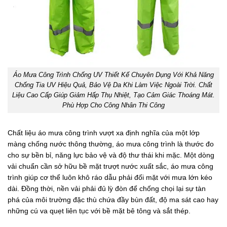
Áo Mưa Công Trình Chống UV Thiết Kế Chuyên Dụng Với Khả Năng
Chống Tia UV Hiệu Quả, Bảo Vệ Da Khi Làm Việc Ngoài Trời. Chất
Liệu Cao Cấp Giúp Giảm Hấp Thụ Nhiệt, Tạo Cảm Giác Thoáng Mát.
Phù Hợp Cho Công Nhân Thi Công
Chất liệu áo mưa công trình vượt xa định nghĩa của một lớp
màng chống nước thông thường, áo mưa công trình là thước đo
cho sự bền bỉ, năng lực bảo vệ và độ thư thái khi mặc. Một dòng
vải chuẩn cần sở hữu bề mặt trượt nước xuất sắc, áo mưa công
trình giúp cơ thể luôn khô ráo dẫu phải đối mặt với mưa lớn kéo
dài. Đồng thời, nền vải phải đủ lỳ đòn để chống chọi lại sự tàn
phá của môi trường đặc thù chứa đầy bùn đất, độ ma sát cao hay
những cú va quẹt liên tục với bề mặt bê tông và sắt thép.