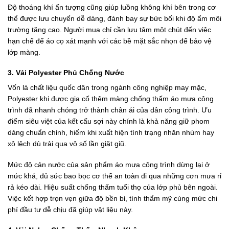
Độ thoáng khí ấn tượng cũng giúp luồng không khí bên trong cơ
thể được lưu chuyển dễ dàng, đánh bay sự bức bối khi độ ẩm môi
trường tăng cao. Người mua chỉ cần lưu tâm một chút đến việc
hạn chế để áo cọ xát mạnh với các bề mặt sắc nhọn để bảo vệ
lớp màng.
3. Vải Polyester Phủ Chống Nước
Vốn là chất liệu quốc dân trong ngành công nghiệp may mặc,
Polyester khi được gia cố thêm màng chống thấm áo mưa công
trình đã nhanh chóng trở thành chân ái của dân công trình. Ưu
điểm siêu việt của kết cấu sợi này chính là khả năng giữ phom
dáng chuẩn chỉnh, hiếm khi xuất hiện tình trạng nhăn nhúm hay
xô lệch dù trải qua vô số lần giặt giũ.
Mức độ cản nước của sản phẩm áo mưa công trình dừng lại ở
mức khá, đủ sức bao bọc cơ thể an toàn đi qua những cơn mưa rỉ
rả kéo dài. Hiệu suất chống thấm tuổi thọ của lớp phủ bên ngoài.
Việc kết hợp trọn vẹn giữa độ bền bỉ, tính thẩm mỹ cùng mức chi
phí đầu tư dễ chịu đã giúp vật liệu này.