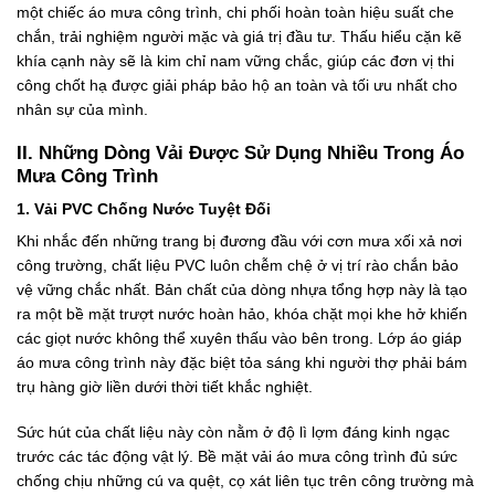
một chiếc áo mưa công trình, chi phối hoàn toàn hiệu suất che
chắn, trải nghiệm người mặc và giá trị đầu tư. Thấu hiểu cặn kẽ
khía cạnh này sẽ là kim chỉ nam vững chắc, giúp các đơn vị thi
công chốt hạ được giải pháp bảo hộ an toàn và tối ưu nhất cho
nhân sự của mình.
II. Những Dòng Vải Được Sử Dụng Nhiều Trong Áo
Mưa Công Trình
1. Vải PVC Chống Nước Tuyệt Đối
Khi nhắc đến những trang bị đương đầu với cơn mưa xối xả nơi
công trường, chất liệu PVC luôn chễm chệ ở vị trí rào chắn bảo
vệ vững chắc nhất. Bản chất của dòng nhựa tổng hợp này là tạo
ra một bề mặt trượt nước hoàn hảo, khóa chặt mọi khe hở khiến
các giọt nước không thể xuyên thấu vào bên trong. Lớp áo giáp
áo mưa công trình này đặc biệt tỏa sáng khi người thợ phải bám
trụ hàng giờ liền dưới thời tiết khắc nghiệt.
Sức hút của chất liệu này còn nằm ở độ lì lợm đáng kinh ngạc
trước các tác động vật lý. Bề mặt vải áo mưa công trình đủ sức
chống chịu những cú va quệt, cọ xát liên tục trên công trường mà