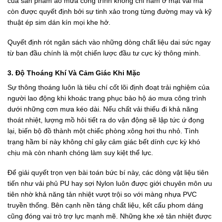
của sản phẩm áo mưa công trình không chỉ nằm ở mặt vải mà
còn được quyết định bởi sự tinh xảo trong từng đường may và kỹ
thuật ép sim dán kín mọi khe hở.
Quyết định rót ngân sách vào những dòng chất liệu dai sức ngay
từ ban đầu chính là một chiến lược đầu tư cực kỳ thông minh.
3. Độ Thoáng Khí Và Cảm Giác Khi Mặc
Sự thông thoáng luôn là tiêu chí cốt lõi định đoạt trải nghiệm của
người lao động khi khoác trang phục bảo hộ áo mưa công trình
dưới những cơn mưa kéo dài. Nếu chất vải thiếu đi khả năng
thoát nhiệt, lượng mồ hôi tiết ra do vận động sẽ lập tức ứ đọng
lại, biến bộ đồ thành một chiếc phòng xông hơi thu nhỏ. Tình
trạng hầm bí này không chỉ gây cảm giác bết dính cực kỳ khó
chịu mà còn nhanh chóng làm suy kiệt thể lực.
Để giải quyết trọn vẹn bài toán bức bí này, các dòng vật liệu tiên
tiến như vải phủ PU hay sợi Nylon luôn được giới chuyên môn ưu
tiên nhờ khả năng tản nhiệt vượt trội so với màng nhựa PVC
truyền thống. Bên cạnh nền tảng chất liệu, kết cấu phom dáng
cũng đóng vai trò trợ lực mạnh mẽ. Những khe xẻ tản nhiệt được