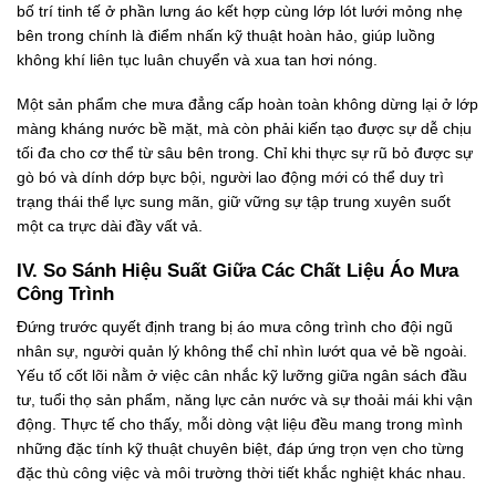
bố trí tinh tế ở phần lưng áo kết hợp cùng lớp lót lưới mỏng nhẹ
bên trong chính là điểm nhấn kỹ thuật hoàn hảo, giúp luồng
không khí liên tục luân chuyển và xua tan hơi nóng.
Một sản phẩm che mưa đẳng cấp hoàn toàn không dừng lại ở lớp
màng kháng nước bề mặt, mà còn phải kiến tạo được sự dễ chịu
tối đa cho cơ thể từ sâu bên trong. Chỉ khi thực sự rũ bỏ được sự
gò bó và dính dớp bực bội, người lao động mới có thể duy trì
trạng thái thể lực sung mãn, giữ vững sự tập trung xuyên suốt
một ca trực dài đầy vất vả.
IV. So Sánh Hiệu Suất Giữa Các Chất Liệu Áo Mưa
Công Trình
Đứng trước quyết định trang bị áo mưa công trình cho đội ngũ
nhân sự, người quản lý không thể chỉ nhìn lướt qua vẻ bề ngoài.
Yếu tố cốt lõi nằm ở việc cân nhắc kỹ lưỡng giữa ngân sách đầu
tư, tuổi thọ sản phẩm, năng lực cản nước và sự thoải mái khi vận
động. Thực tế cho thấy, mỗi dòng vật liệu đều mang trong mình
những đặc tính kỹ thuật chuyên biệt, đáp ứng trọn vẹn cho từng
đặc thù công việc và môi trường thời tiết khắc nghiệt khác nhau.