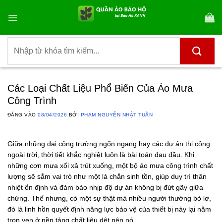
Bỏ
qua
nội
dung
Tìm
kiếm:
Các Loại Chất Liệu Phổ Biến Của Áo Mưa
Công Trình
ĐĂNG VÀO
08/04/2026
BỞI
PHẠM NGUYỄN NHẬT TUÂN
Giữa những đại công trường ngổn ngang hay các dự án thi công
ngoài trời, thời tiết khắc nghiệt luôn là bài toán đau đầu. Khi
những cơn mưa xối xả trút xuống, một bộ áo mưa công trình chất
lượng sẽ sắm vai trò như một lá chắn sinh tồn, giúp duy trì thân
nhiệt ổn định và đảm bảo nhịp độ dự án không bị đứt gãy giữa
chừng. Thế nhưng, có một sự thật mà nhiều người thường bỏ lơ,
đó là linh hồn quyết định năng lực bảo vệ của thiết bị này lại nằm
trọn vẹn ở nền tảng chất liệu dệt nên nó.