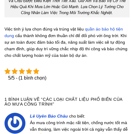
Và Chịu Được Điều Kiện Thời Tiết Xấu. Giữ Ấm Và Bảo Vệ Cơ Thể
Hiệu Quả Khi Mưa Lớn Hoặc Gió Mạnh. Lựa Chọn Lý Tưởng Cho
Công Nhân Làm Việc Trong Môi Trường Khắc Nghiệt.
Việc tinh ý lựa chọn đúng và trúng vật liệu
quần áo bảo hộ tiện
dụng
cấu thành không đơn thuần chỉ để đối phó với ông trời. Khi
sự an toàn được đảm bảo tối đa, năng suất làm việc sẽ tự động
chạm đỉnh, giúp duy trì vững chắc nhịp độ thi công và bảo chứng
cho chất lượng hoàn mỹ của toàn bộ dự án.
5/5 - (1 bình chọn)
1 BÌNH LUẬN VỀ “
CÁC LOẠI CHẤT LIỆU PHỔ BIẾN CỦA
ÁO MƯA CÔNG TRÌNH
”
Lê Uyên Bảo Châu
cho biết:
Áo mưa công trình mặc rất tiện, chống nước tốt mà
vẫn thoáng, làm việc ngoài trời cả ngày vẫn thấy dễ