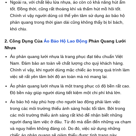
Ngoài ra, với chất liệu lứa nhựa, áo còn có khả năng hút ẩm
tốt. Đồng thời, cũng rất thoáng khí và thấm hút mồ hôi tốt.
Chính vì vậy người dủng có thể yên tâm sử dụng áo bảo hộ
phản quang trong thời gian dài cũng không thấy bị bí bách,
khó chịu.
2. Công Dụng Của
Áo Bảo Hộ Lao Động
Phản Quang Lưới
Nhựa
Áo phản quang lưới nhựa là trang phục đạt tiêu chuẩn Việt
Nam. Đảm bảo an toàn về chất lượng cho quý khách hàng.
Chính vì vậy, khi người dùng mặc chiếc áo trong quá trình làm
việc sẽ rất yên tâm bởi độ an toàn mà nó mang lại.
Áo phản quang lưới nhựa là một trang phục có độ bền rất cao.
Độ bền này giúp người dùng tiết kiệm một chi phí khá lớn.
Áo bảo hộ này phù hợp cho người lao động phải làm việc
trong các môi trường thiếu ánh sáng hoặc tối tăm. Bởi trong
các môi trường thiếu ánh sáng rất khó để nhận biết những
người đang làm việc ở đâu. Từ đó mà dẫn đến những va chạm
và nguy hiểm không đáng có. Do đó, việc sử dụng những
chiếc áo phản quang sẽ giảm thiểu được tình trạng này.