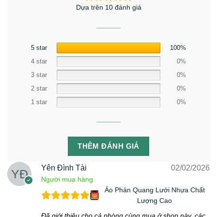
Dựa trên 10 đánh giá
5 star
100%
4 star
0%
3 star
0%
2 star
0%
1 star
0%
THÊM ĐÁNH GIÁ
Yên Đình Tài
02/02/2026
Người mua hàng
Áo Phản Quang Lưới Nhựa Chất
Lượng Cao
Đã giới thiệu cho cả phòng cùng mua ở shop này. các