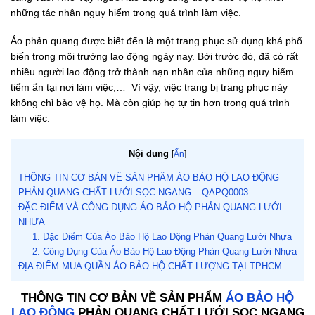
những tác nhân nguy hiểm trong quá trình làm việc.
Áo phản quang được biết đến là một trang phục sử dụng khá phổ
biến trong môi trường lao động ngày nay. Bởi trước đó, đã có rất
nhiều người lao động trở thành nạn nhân của những nguy hiểm
tiểm ẩn tại nơi làm việc,… Vì vậy, việc trang bị trang phục này
không chỉ bảo vệ họ. Mà còn giúp họ tự tin hơn trong quá trình
làm việc.
Nội dung
[
Ẩn
]
THÔNG TIN CƠ BẢN VỀ SẢN PHẨM ÁO BẢO HỘ LAO ĐỘNG
PHẢN QUANG CHẤT LƯỚI SỌC NGANG – QAPQ0003
ĐẶC ĐIỂM VÀ CÔNG DỤNG ÁO BẢO HỘ PHẢN QUANG LƯỚI
NHỰA
1. Đặc Điểm Của Áo Bảo Hộ Lao Động Phản Quang Lưới Nhựa
2. Công Dụng Của Áo Bảo Hộ Lao Động Phản Quang Lưới Nhựa
ĐỊA ĐIỂM MUA QUẦN ÁO BẢO HỘ CHẤT LƯỢNG TẠI TPHCM
THÔNG TIN CƠ BẢN VỀ SẢN PHẨM
ÁO BẢO HỘ
LAO ĐỘNG
PHẢN QUANG CHẤT LƯỚI SỌC NGANG