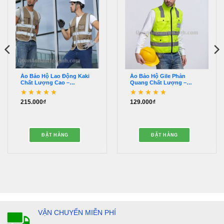
Áo Bảo Hộ Lao Động Kaki
Áo Bảo Hộ Gile Phản
Chất Lượng Cao –
Quang Chất Lượng –
QABH00006
QAPQ00017
215.000
₫
129.000
₫
Được xếp hạng
5
5
Được xếp hạng
5
5
sao
sao
ĐẶT HÀNG
ĐẶT HÀNG
VẬN CHUYỂN MIỄN PHÍ