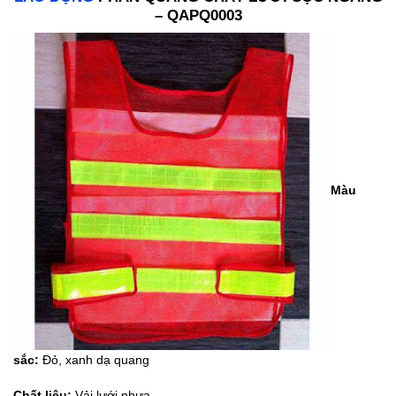
– QAPQ0003
Màu
sắc:
Đỏ, xanh dạ quang
Chất liệu:
Vải lưới nhựa