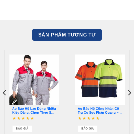
SẢN PHẨM TƯƠNG TỰ
Áo Bảo Hộ Lao Động Nhiều
Áo Bảo Hộ Công Nhân Cổ
Kiểu Dáng, Chọn Theo Sở
Trụ Có Sọc Phản Quang –
Thích – QABH00015
QABH00034
Được xếp hạng
5
5
Được xếp hạng
5
5
sao
sao
BÁO GIÁ
BÁO GIÁ