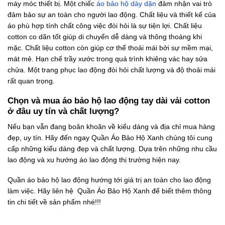
máy móc thiết bị. Một chiếc
áo bảo hộ dày dặn
đảm nhận vai trò
đảm bảo sự an toàn cho người lao động. Chất liệu và thiết kế của
áo phù hợp tính chất công việc đòi hỏi là sự tiện lợi. Chất liệu
cotton co dãn tốt giúp di chuyển dễ dàng và thông thoáng khi
mặc. Chất liệu cotton còn giúp cơ thể thoải mái bởi sự mềm mại,
mát mẻ. Hạn chế trầy xước trong quá trình khiêng vác hay sửa
chửa. Một trang phục lao động đòi hỏi chất lượng và độ thoải mái
rất quan trọng.
Chọn và mua áo bảo hộ lao động tay dài vải cotton
ở đâu uy tín và chất lượng?
Nếu bạn vẫn đang boăn khoăn về kiểu dáng và địa chỉ mua hàng
đẹp, uy tín. Hãy đến ngay Quần Áo Bảo Hộ Xanh chúng tôi cung
cấp những kiểu dáng đẹp và chất lượng. Dựa trên những nhu cầu
lao động và xu hướng áo lao động thị trường hiện nay.
Quần áo bảo hộ lao động hướng tới giá trị an toàn cho lao động
làm việc. Hãy liên hệ Quần Áo Bảo Hộ Xanh để biết thêm thông
tin chi tiết về sản phẩm nhé!!!