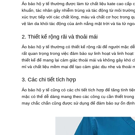
Áo bảo hộ y tế thường được làm từ chất liệu kate cao cấp 
khuẩn, tác nhân gây nhiễm trùng và tác động từ môi trườn
xúc trực tiếp với các chất lỏng, máu và chất cơ học trong q
vệ làn da khỏi tác động của ánh nắng mặt trời và tia tử ngoạ
2. Thiết kế rộng rãi và thoải mái
Áo bảo hộ y tế thường có thiết kế rộng rãi để người mặc d
rất quan trọng trong việc đảm bảo sự linh hoạt và linh hoạt
thiết kế để mang lại cảm giác thoải mái và không gây khó 
mỉ và chất liệu mềm mại để tạo cảm giác dịu nhẹ và thoải 
3. Các chi tiết tích hợp
Áo bảo hộ y tế cũng có các chi tiết tích hợp để tăng tính t
mặc có thể dễ dàng mang theo các công cụ cần thiết trong 
may chắc chắn cũng được sử dụng để đảm bảo sự ổn định 