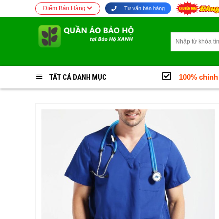
Bỏ
Điểm Bán Hàng
Tư vấn bán hàng
qua
nội
Tìm
dung
kiếm:
TẤT CẢ DANH MỤC
100% chính