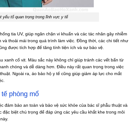
 yếu tố quan trọng trong lĩnh vực y tế
chống tia UV, giúp ngăn chặn vi khuẩn và các tác nhân gây nhiễm
và thoải mái trong quá trình làm việc. Đồng thời, các chi tiết như
ng được tích hợp để tăng tính tiện ích và sự bảo vệ.
u xanh cổ vịt. Màu sắc này không chỉ giúp tránh các vết bẩn từ
anh chóng và dễ dàng hơn. Điều này rất quan trọng trong việc
huật. Ngoài ra, áo bảo hộ y tế cũng giúp giảm áp lực cho mắt
ệc.
y tế phòng mổ
việc đảm bảo an toàn và bảo vệ sức khỏe của bác sĩ phẫu thuật và
ược đặc biệt chú trọng để đáp ứng các yêu cầu khắt khe trong môi
 này.