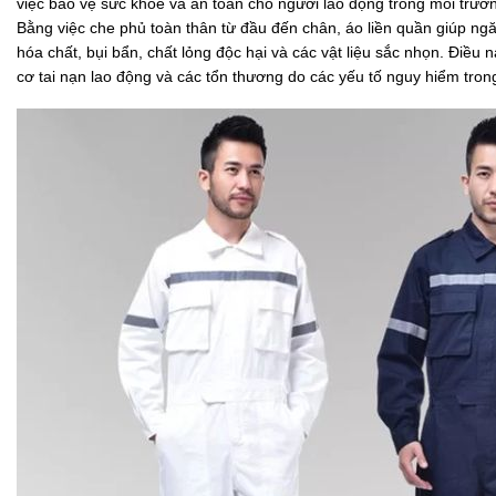
việc bảo vệ sức khỏe và an toàn cho người lao động trong môi trườ
Bằng việc che phủ toàn thân từ đầu đến chân, áo liền quần giúp ng
hóa chất, bụi bẩn, chất lỏng độc hại và các vật liệu sắc nhọn. Điều 
cơ tai nạn lao động và các tổn thương do các yếu tố nguy hiểm tron