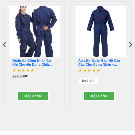
Quần Áo Công Nhân Cơ
Áo Liền Quần Bảo Hộ Cao
Khí Chuyên Dụng Chất
Cấp Cho Công Nhân –
Lượng – QDBH03100
QDBH00006
299.000
₫
Được xếp hạng
5
5
Được xếp hạng
5
5
sao
sao
BÁO GIÁ
ĐẶT HÀNG
ĐẶT HÀNG