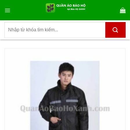
Bỏ
qua
nội
dung
Tìm
kiếm: