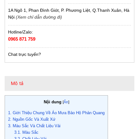
1A Ngõ 1, Phan Đình Giót, P. Phương Liệt, Q.Thanh Xuân, Hà
Nội
(Xem chỉ dẫn đường đi)
Hotline/Zalo:
0965 871 759
Chat trực tuyến?
Mô tả
Nội dung
[
Ẩn
]
1. Giới Thiệu Chung Về Áo Mưa Bảo Hộ Phản Quang
2. Nguồn Gốc Và Xuất Xứ
3. Màu Sắc Và Chất Liệu Vải
3.1. Màu Sắc
3.2. Chất Liệu Vải