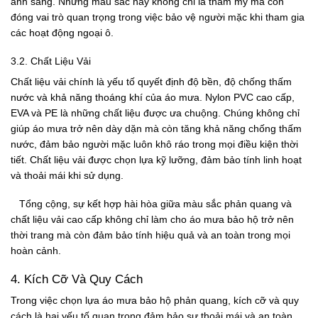
ánh sáng. Những màu sắc này không chỉ là thẩm mỹ mà còn
đóng vai trò quan trọng trong việc bảo vệ người mặc khi tham gia
các hoạt động ngoại ô.
3.2. Chất Liệu Vải
Chất liệu vải chính là yếu tố quyết định độ bền, độ chống thấm
nước và khả năng thoáng khí của áo mưa. Nylon PVC cao cấp,
EVA và PE là những chất liệu được ưa chuộng. Chúng không chỉ
giúp áo mưa trở nên dày dặn mà còn tăng khả năng chống thấm
nước, đảm bảo người mặc luôn khô ráo trong mọi điều kiện thời
tiết. Chất liệu vải được chọn lựa kỹ lưỡng, đảm bảo tính linh hoạt
và thoải mái khi sử dụng.
Tổng cộng, sự kết hợp hài hòa giữa màu sắc phản quang và
chất liệu vải cao cấp không chỉ làm cho áo mưa bảo hộ trở nên
thời trang mà còn đảm bảo tính hiệu quả và an toàn trong mọi
hoàn cảnh.
4. Kích Cỡ Và Quy Cách
Trong việc chọn lựa áo mưa bảo hộ phản quang, kích cỡ và quy
cách là hai yếu tố quan trọng đảm bảo sự thoải mái và an toàn