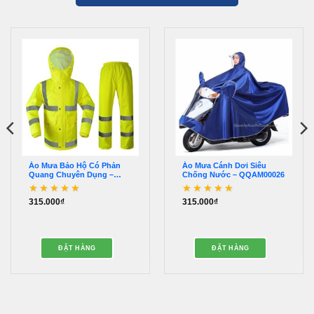
Áo Mưa Bảo Hộ Có Phản
Áo Mưa Cánh Dơi Siêu
Quang Chuyên Dụng –
Chống Nước – QQAM00026
QQAM00543
315.000
₫
315.000
₫
Được xếp hạng
5
5
Được xếp hạng
5
5
sao
sao
ĐẶT HÀNG
ĐẶT HÀNG