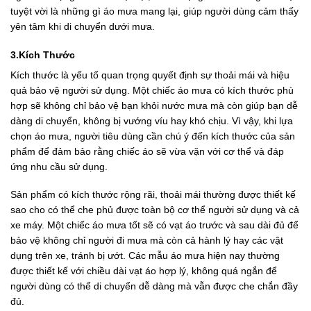
tuyệt vời là những gì áo mưa mang lại, giúp người dùng cảm thấy
yên tâm khi di chuyển dưới mưa.
3.Kích Thước
Kích thước là yếu tố quan trọng quyết định sự thoải mái và hiệu
quả bảo vệ người sử dụng. Một chiếc áo mưa có kích thước phù
hợp sẽ không chỉ bảo vệ bạn khỏi nước mưa mà còn giúp bạn dễ
dàng di chuyển, không bị vướng víu hay khó chịu. Vì vậy, khi lựa
chọn áo mưa, người tiêu dùng cần chú ý đến kích thước của sản
phẩm để đảm bảo rằng chiếc áo sẽ vừa vặn với cơ thể và đáp
ứng nhu cầu sử dụng.
Sản phẩm có kích thước rộng rãi, thoải mái thường được thiết kế
sao cho có thể che phủ được toàn bộ cơ thể người sử dụng và cả
xe máy. Một chiếc áo mưa tốt sẽ có vạt áo trước và sau dài đủ để
bảo vệ không chỉ người đi mưa mà còn cả hành lý hay các vật
dụng trên xe, tránh bị ướt. Các mẫu áo mưa hiện nay thường
được thiết kế với chiều dài vạt áo hợp lý, không quá ngắn để
người dùng có thể di chuyển dễ dàng mà vẫn được che chắn đầy
đủ.