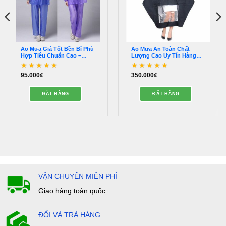
Áo Mưa Giá Tốt Bền Bỉ Phù
Áo Mưa An Toàn Chất
Hợp Tiêu Chuẩn Cao –
Lượng Cao Uy Tín Hàng
QQAM00032
Đầu 2024 – QQAM00039
95.000
₫
350.000
₫
Được xếp hạng
5
5
Được xếp hạng
sao
4
5 sao
ĐẶT HÀNG
ĐẶT HÀNG
VẬN CHUYỂN MIỄN PHÍ
Giao hàng toàn quốc
ĐỔI VÀ TRẢ HÀNG