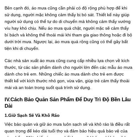
Bên cạnh đó, áo mưa cũng cần phải có độ rộng phù hợp để khi
sử dụng, người mặc không cảm thấy bị bó sát. Thiết kế này giúp
người sử dụng có thể tự do di chuyển mà không cảm thấy vướng
víu hay khó chịu. Nếu áo mưa quá chật, người mặc sẽ cảm thấy
bí bách và không thể thoải mái khi tham gia giao thông hoặc đi bộ
dưới trời mưa. Ngược lại, áo mưa quá rộng cũng có thể gây bất
tiện khi di chuyển.
Các nhà sản xuất áo mưa cũng cung cấp nhiều lựa chọn về kích
thước, từ các sản phẩm dành cho người lớn đến các mẫu áo mưa
dành cho trẻ em. Những chiếc áo mưa dành cho trẻ em được
thiết kế với kích thước nhỏ gọn, vừa vặn, giúp trẻ cảm thấy thoải
mái và an toàn trong suốt quá trình sử dụng.
IV.Cách Bảo Quản Sản Phẩm Để Duy Trì Độ Bền Lâu
Dài
1.Giữ Sạch Sẽ Và Khô Ráo
Việc bảo quản và giữ áo mưa luôn sạch sẽ và khô ráo là điều rất
quan trọng để kéo dài tuổi thọ và đảm bảo hiệu quả bảo vệ của