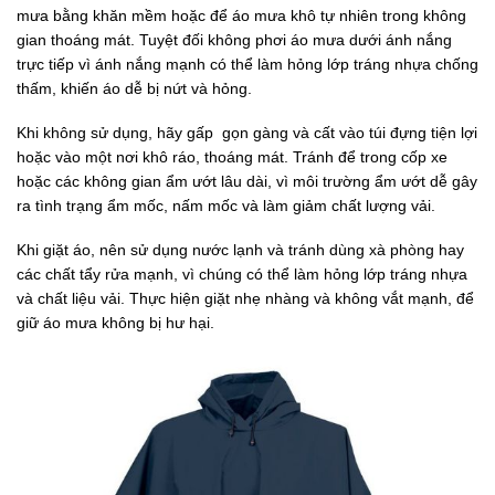
mưa bằng khăn mềm hoặc để áo mưa khô tự nhiên trong không
gian thoáng mát. Tuyệt đối không phơi áo mưa dưới ánh nắng
trực tiếp vì ánh nắng mạnh có thể làm hỏng lớp tráng nhựa chống
thấm, khiến áo dễ bị nứt và hỏng.
Khi không sử dụng, hãy gấp gọn gàng và cất vào túi đựng tiện lợi
hoặc vào một nơi khô ráo, thoáng mát. Tránh để trong cốp xe
hoặc các không gian ẩm ướt lâu dài, vì môi trường ẩm ướt dễ gây
ra tình trạng ẩm mốc, nấm mốc và làm giảm chất lượng vải.
Khi giặt áo, nên sử dụng nước lạnh và tránh dùng xà phòng hay
các chất tẩy rửa mạnh, vì chúng có thể làm hỏng lớp tráng nhựa
và chất liệu vải. Thực hiện giặt nhẹ nhàng và không vắt mạnh, để
giữ áo mưa không bị hư hại.