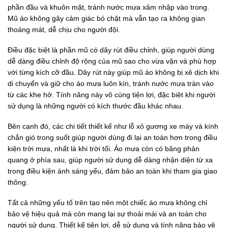
phần đầu và khuôn mặt, tránh nước mưa xâm nhập vào trong.
Mũ áo không gây cảm giác bó chặt mà vẫn tạo ra không gian
thoáng mát, dễ chịu cho người đội.
Điều đặc biệt là phần mũ có dây rút điều chỉnh, giúp người dùng
dễ dàng điều chỉnh độ rộng của mũ sao cho vừa vặn và phù hợp
với từng kích cỡ đầu. Dây rút này giúp mũ áo không bị xê dịch khi
di chuyển và giữ cho áo mưa luôn kín, tránh nước mưa tràn vào
từ các khe hở. Tính năng này vô cùng tiện lợi, đặc biệt khi người
sử dụng là những người có kích thước đầu khác nhau.
Bên cạnh đó, các chi tiết thiết kế như lỗ xỏ gương xe máy và kính
chắn gió trong suốt giúp người dùng đi lại an toàn hơn trong điều
kiện trời mưa, nhất là khi trời tối. Áo mưa còn có băng phản
quang ở phía sau, giúp người sử dụng dễ dàng nhận diện từ xa
trong điều kiện ánh sáng yếu, đảm bảo an toàn khi tham gia giao
thông.
Tất cả những yếu tố trên tạo nên một chiếc áo mưa không chỉ
bảo vệ hiệu quả mà còn mang lại sự thoải mái và an toàn cho
người sử dụng. Thiết kế tiện lợi, dễ sử dụng và tính năng bảo vệ