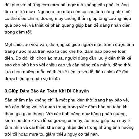
đối phó với những cơn mưa bất ngờ mà không cần phải lo lắng
tìm nơi trú mưa. Ngoài ra, áo mưa còn có các tính năng như mũ
có thể điều chỉnh, đường may chống thấm giúp tăng cường hiệu
quả bảo vệ, và thiết kế phản quang giúp bạn dễ dàng nhận diện
trong đêm tối.
Một chiếc áo vừa vặn, đủ rộng sẽ giúp người mặc tránh được tình
trạng nước mưa tràn vào từ các khe hở, đảm bảo bảo vệ toàn
diện. Do đó, khi chọn áo mưa, người dùng cần lưu ý đến thiết kế
sao cho phù hợp với chiều cao và cân nặng của mình, đồng thời
lựa chọn những mẫu có thiết kế tiện lợi và dễ điều chỉnh để đạt
được hiệu quả bảo vệ tối đa.
3.Giúp Đảm Bảo An Toàn Khi Di Chuyển
Sản phẩm này không chỉ là một phụ kiện thời trang hay bảo vệ,
mà còn đóng vai trò quan trọng trong việc đảm bảo an toàn khi
tham gia giao thông. Với các tính năng như băng phản quang,
kính che đèn xe và lỗ xỏ gương xe máy, áo mưa giúp bạn duy trì
tầm nhìn và cải thiện khả năng nhận diện trong những tình huống
trời tối hoặc mưa to, giảm thiểu nguy cơ tai nạn.