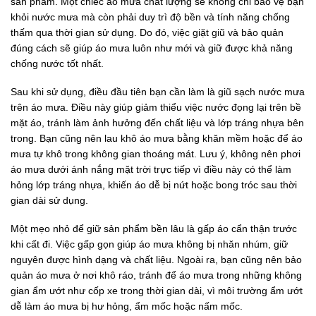
sản phẩm. Một chiếc áo mưa chất lượng sẽ không chỉ bảo vệ bạn
khỏi nước mưa mà còn phải duy trì độ bền và tính năng chống
thấm qua thời gian sử dụng. Do đó, việc giặt giũ và bảo quản
đúng cách sẽ giúp áo mưa luôn như mới và giữ được khả năng
chống nước tốt nhất.
Sau khi sử dụng, điều đầu tiên bạn cần làm là giũ sạch nước mưa
trên áo mưa. Điều này giúp giảm thiểu việc nước đọng lại trên bề
mặt áo, tránh làm ảnh hưởng đến chất liệu và lớp tráng nhựa bên
trong. Bạn cũng nên lau khô áo mưa bằng khăn mềm hoặc để áo
mưa tự khô trong không gian thoáng mát. Lưu ý, không nên phơi
áo mưa dưới ánh nắng mặt trời trực tiếp vì điều này có thể làm
hỏng lớp tráng nhựa, khiến áo dễ bị nứt hoặc bong tróc sau thời
gian dài sử dụng.
Một mẹo nhỏ để giữ sản phẩm bền lâu là gấp áo cẩn thận trước
khi cất đi. Việc gấp gọn giúp áo mưa không bị nhăn nhúm, giữ
nguyên được hình dạng và chất liệu. Ngoài ra, bạn cũng nên bảo
quản áo mưa ở nơi khô ráo, tránh để áo mưa trong những không
gian ẩm ướt như cốp xe trong thời gian dài, vì môi trường ẩm ướt
dễ làm áo mưa bị hư hỏng, ẩm mốc hoặc nấm mốc.