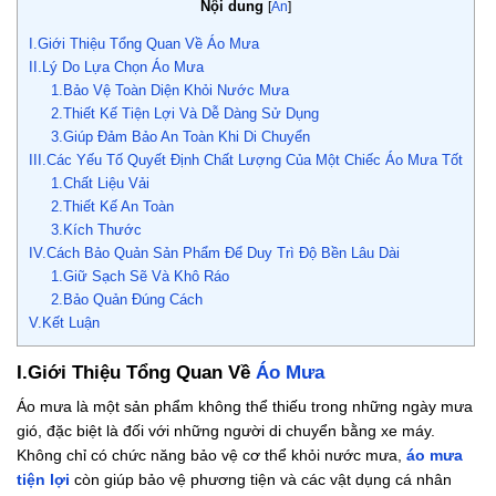
Nội dung
[
Ẩn
]
I.Giới Thiệu Tổng Quan Về Áo Mưa
II.Lý Do Lựa Chọn Áo Mưa
1.Bảo Vệ Toàn Diện Khỏi Nước Mưa
2.Thiết Kế Tiện Lợi Và Dễ Dàng Sử Dụng
3.Giúp Đảm Bảo An Toàn Khi Di Chuyển
III.Các Yếu Tố Quyết Định Chất Lượng Của Một Chiếc Áo Mưa Tốt
1.Chất Liệu Vải
2.Thiết Kế An Toàn
3.Kích Thước
IV.Cách Bảo Quản Sản Phẩm Để Duy Trì Độ Bền Lâu Dài
1.Giữ Sạch Sẽ Và Khô Ráo
2.Bảo Quản Đúng Cách
V.Kết Luận
I.Giới Thiệu Tổng Quan Về
Áo Mưa
Áo mưa là một sản phẩm không thể thiếu trong những ngày mưa
gió, đặc biệt là đối với những người di chuyển bằng xe máy.
Không chỉ có chức năng bảo vệ cơ thể khỏi nước mưa,
áo mưa
tiện lợi
còn giúp bảo vệ phương tiện và các vật dụng cá nhân