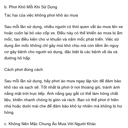
b. Phơi Khô Mỗi Khi Sử Dụng
Tác hại của việc không phơi khô áo mưa
Sau mỗi lần sử dụng, nhiều người có thói quen vắt áo mưa lên xe
hoặc cuộn lại bỏ vào cốp xe. Điều này có thể khiến áo mưa bị ẩm
mốc, tạo điều kiện cho vi khuẩn và nấm mốc phát triển. Việc sử
dụng ẩm mốc không chỉ gây mùi khó chịu mà còn tiềm ẩn nguy
cơ gây bệnh cho người sử dụng, đặc biệt là các bệnh về da và
đường hô hấp.
Cách phơi đúng cách
Sau mỗi lần sử dụng, hãy phơi áo mưa ngay lập tức để đảm bảo
khô ráo và sạch sẽ. Tốt nhất là phơi ở nơi thoáng gió, tránh ánh
nắng mặt trời trực tiếp. Ánh nắng gay gắt có thể làm hỏng chất
liệu, khiến nhanh chóng bị giòn và rách. Bạn có thể phơi ở hiên
nhà hoặc dưới mái che để đảm bảo khô tự nhiên mà không bị hư
hỏng.
c. Không Nên Mặc Chung Áo Mưa Với Người Khác