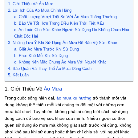
1. Giới Thiệu Về Áo Mưa
2. Lợi Ích Của Áo Mưa Chính Hãng
a. Chất Lượng Vượt Trội So Với Áo Mưa Thông Thường
b. Bảo Vệ Tốt Hơn Trong Điều Kiện Thời Tiết Xấu
c. An Toàn Cho Sức Khỏe Người Sử Dụng Do Không Chứa Hóa
Chất Độc Hại
3. Những Lưu Ý Khi Sử Dụng Áo Mưa Để Bảo Vệ Sức Khỏe
a. Giặt Áo Mưa Trước Khi Sử Dụng
b. Phơi Khô Mỗi Khi Sử Dụng
c. Không Nên Mặc Chung Áo Mưa Với Người Khác
4. Bảo Quản Và Thay Thế Áo Mưa Đúng Cách
5. Kết Luận
1. Giới Thiệu Về
Áo Mưa
Trong cuộc sống hiện đại,
áo mưa xu hướng
trở thành một vật
dụng không thể thiếu mỗi khi chúng ta đối mặt với những cơn
mưa bất chợt. Tuy nhiên, không phải ai cũng biết cách sử dụng
đúng cách để bảo vệ sức khỏe của mình. Nhiều người có thói
quen sử dụng áo mưa mà không giặt sạch trước khi dùng, không
phơi khô sau khi sử dụng hoặc thậm chí chia sẻ với người khác.