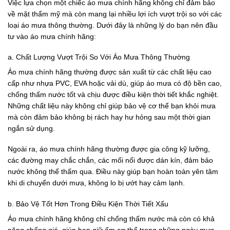
Việc lựa chọn một chiếc áo mưa chính hãng không chỉ đảm bảo
về mặt thẩm mỹ mà còn mang lại nhiều lợi ích vượt trội so với các
loại áo mưa thông thường. Dưới đây là những lý do bạn nên đầu
tư vào áo mưa chính hãng:
a. Chất Lượng Vượt Trội So Với Áo Mưa Thông Thường
Áo mưa chính hãng thường được sản xuất từ các chất liệu cao
cấp như nhựa PVC, EVA hoặc vải dù, giúp áo mưa có độ bền cao,
chống thấm nước tốt và chịu được điều kiện thời tiết khắc nghiệt.
Những chất liệu này không chỉ giúp bảo vệ cơ thể bạn khỏi mưa
mà còn đảm bảo không bị rách hay hư hỏng sau một thời gian
ngắn sử dụng.
Ngoài ra, áo mưa chính hãng thường được gia công kỹ lưỡng,
các đường may chắc chắn, các mối nối được dán kín, đảm bảo
nước không thể thấm qua. Điều này giúp bạn hoàn toàn yên tâm
khi di chuyển dưới mưa, không lo bị ướt hay cảm lạnh.
b. Bảo Vệ Tốt Hơn Trong Điều Kiện Thời Tiết Xấu
Áo mưa chính hãng không chỉ chống thấm nước mà còn có khả
năng chống gió, giúp bạn giữ ấm cơ thể trong những ngày mưa