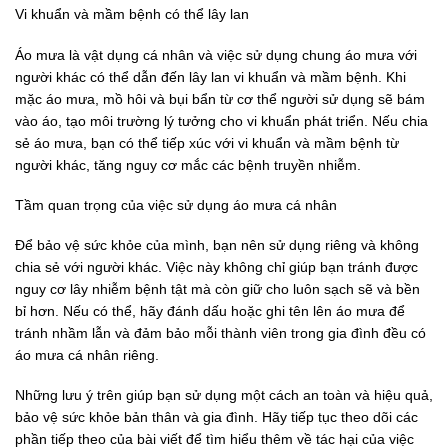
Vi khuẩn và mầm bệnh có thể lây lan
Áo mưa là vật dụng cá nhân và việc sử dụng chung áo mưa với
người khác có thể dẫn đến lây lan vi khuẩn và mầm bệnh. Khi
mặc áo mưa, mồ hôi và bụi bẩn từ cơ thể người sử dụng sẽ bám
vào áo, tạo môi trường lý tưởng cho vi khuẩn phát triển. Nếu chia
sẻ áo mưa, bạn có thể tiếp xúc với vi khuẩn và mầm bệnh từ
người khác, tăng nguy cơ mắc các bệnh truyền nhiễm.
Tầm quan trọng của việc sử dụng áo mưa cá nhân
Để bảo vệ sức khỏe của mình, bạn nên sử dụng riêng và không
chia sẻ với người khác. Việc này không chỉ giúp bạn tránh được
nguy cơ lây nhiễm bệnh tật mà còn giữ cho luôn sạch sẽ và bền
bỉ hơn. Nếu có thể, hãy đánh dấu hoặc ghi tên lên áo mưa để
tránh nhầm lẫn và đảm bảo mỗi thành viên trong gia đình đều có
áo mưa cá nhân riêng.
Những lưu ý trên giúp bạn sử dụng một cách an toàn và hiệu quả,
bảo vệ sức khỏe bản thân và gia đình. Hãy tiếp tục theo dõi các
phần tiếp theo của bài viết để tìm hiểu thêm về tác hại của việc