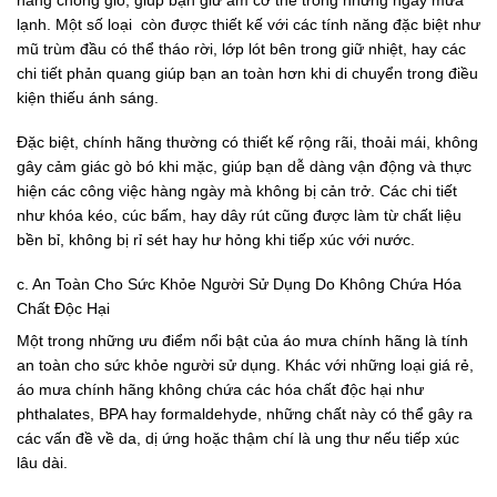
lạnh. Một số loại còn được thiết kế với các tính năng đặc biệt như
mũ trùm đầu có thể tháo rời, lớp lót bên trong giữ nhiệt, hay các
chi tiết phản quang giúp bạn an toàn hơn khi di chuyển trong điều
kiện thiếu ánh sáng.
Đặc biệt, chính hãng thường có thiết kế rộng rãi, thoải mái, không
gây cảm giác gò bó khi mặc, giúp bạn dễ dàng vận động và thực
hiện các công việc hàng ngày mà không bị cản trở. Các chi tiết
như khóa kéo, cúc bấm, hay dây rút cũng được làm từ chất liệu
bền bỉ, không bị rỉ sét hay hư hỏng khi tiếp xúc với nước.
c. An Toàn Cho Sức Khỏe Người Sử Dụng Do Không Chứa Hóa
Chất Độc Hại
Một trong những ưu điểm nổi bật của áo mưa chính hãng là tính
an toàn cho sức khỏe người sử dụng. Khác với những loại giá rẻ,
áo mưa chính hãng không chứa các hóa chất độc hại như
phthalates, BPA hay formaldehyde, những chất này có thể gây ra
các vấn đề về da, dị ứng hoặc thậm chí là ung thư nếu tiếp xúc
lâu dài.