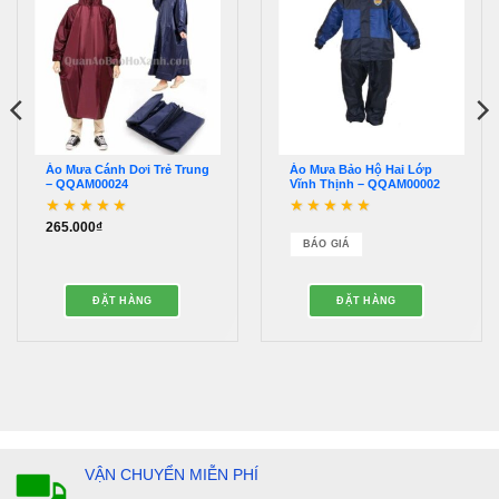
Áo Mưa Cánh Dơi Trẻ Trung
Áo Mưa Bảo Hộ Hai Lớp
– QQAM00024
Vĩnh Thịnh – QQAM00002
265.000
₫
Được xếp hạng
5
5
Được xếp hạng
5
5
sao
sao
BÁO GIÁ
ĐẶT HÀNG
ĐẶT HÀNG
VẬN CHUYỂN MIỄN PHÍ