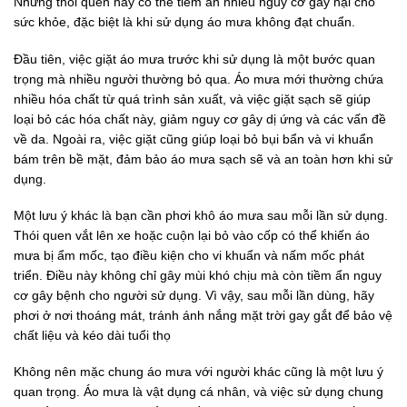
Những thói quen này có thể tiềm ẩn nhiều nguy cơ gây hại cho
sức khỏe, đặc biệt là khi sử dụng áo mưa không đạt chuẩn.
Đầu tiên, việc giặt áo mưa trước khi sử dụng là một bước quan
trọng mà nhiều người thường bỏ qua. Áo mưa mới thường chứa
nhiều hóa chất từ quá trình sản xuất, và việc giặt sạch sẽ giúp
loại bỏ các hóa chất này, giảm nguy cơ gây dị ứng và các vấn đề
về da. Ngoài ra, việc giặt cũng giúp loại bỏ bụi bẩn và vi khuẩn
bám trên bề mặt, đảm bảo áo mưa sạch sẽ và an toàn hơn khi sử
dụng.
Một lưu ý khác là bạn cần phơi khô áo mưa sau mỗi lần sử dụng.
Thói quen vắt lên xe hoặc cuộn lại bỏ vào cốp có thể khiến áo
mưa bị ẩm mốc, tạo điều kiện cho vi khuẩn và nấm mốc phát
triển. Điều này không chỉ gây mùi khó chịu mà còn tiềm ẩn nguy
cơ gây bệnh cho người sử dụng. Vì vậy, sau mỗi lần dùng, hãy
phơi ở nơi thoáng mát, tránh ánh nắng mặt trời gay gắt để bảo vệ
chất liệu và kéo dài tuổi thọ
Không nên mặc chung áo mưa với người khác cũng là một lưu ý
quan trọng. Áo mưa là vật dụng cá nhân, và việc sử dụng chung