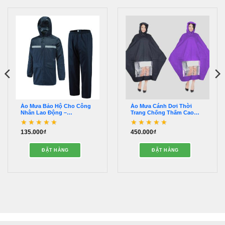
Áo Mưa Bảo Hộ Cho Công
Áo Mưa Cánh Dơi Thời
Nhân Lao Động –
Trang Chống Thấm Cao
QQAM02936
Cấp – QQAM00043
135.000
₫
450.000
₫
Được xếp hạng
5
5
Được xếp hạng
5
5
sao
sao
ĐẶT HÀNG
ĐẶT HÀNG