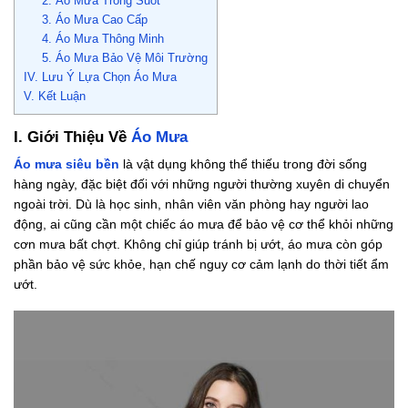
2. Áo Mưa Trong Suốt
3. Áo Mưa Cao Cấp
4. Áo Mưa Thông Minh
5. Áo Mưa Bảo Vệ Môi Trường
IV. Lưu Ý Lựa Chọn Áo Mưa
V. Kết Luận
I. Giới Thiệu Về
Áo Mưa
Áo mưa siêu bền
là vật dụng không thể thiếu trong đời sống
hàng ngày, đặc biệt đối với những người thường xuyên di chuyển
ngoài trời. Dù là học sinh, nhân viên văn phòng hay người lao
động, ai cũng cần một chiếc áo mưa để bảo vệ cơ thể khỏi những
cơn mưa bất chợt. Không chỉ giúp tránh bị ướt, áo mưa còn góp
phần bảo vệ sức khỏe, hạn chế nguy cơ cảm lạnh do thời tiết ẩm
ướt.