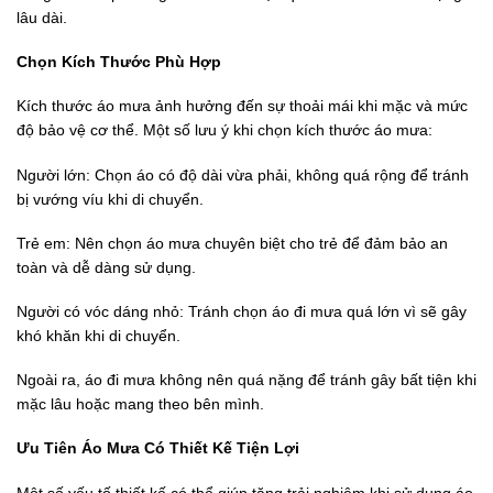
lâu dài.
Chọn Kích Thước Phù Hợp
Kích thước áo mưa ảnh hưởng đến sự thoải mái khi mặc và mức
độ bảo vệ cơ thể. Một số lưu ý khi chọn kích thước áo mưa:
Người lớn: Chọn áo có độ dài vừa phải, không quá rộng để tránh
bị vướng víu khi di chuyển.
Trẻ em: Nên chọn áo mưa chuyên biệt cho trẻ để đảm bảo an
toàn và dễ dàng sử dụng.
Người có vóc dáng nhỏ: Tránh chọn áo đi mưa quá lớn vì sẽ gây
khó khăn khi di chuyển.
Ngoài ra, áo đi mưa không nên quá nặng để tránh gây bất tiện khi
mặc lâu hoặc mang theo bên mình.
Ưu Tiên Áo Mưa Có Thiết Kế Tiện Lợi
Một số yếu tố thiết kế có thể giúp tăng trải nghiệm khi sử dụng áo