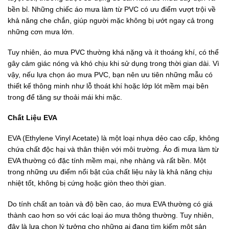
bền bỉ. Những chiếc áo mưa làm từ PVC có ưu điểm vượt trội về
khả năng che chắn, giúp người mặc không bị ướt ngay cả trong
những cơn mưa lớn.
Tuy nhiên, áo mưa PVC thường khá nặng và ít thoáng khí, có thể
gây cảm giác nóng và khó chịu khi sử dụng trong thời gian dài. Vì
vậy, nếu lựa chọn áo mưa PVC, bạn nên ưu tiên những mẫu có
thiết kế thông minh như lỗ thoát khí hoặc lớp lót mềm mại bên
trong để tăng sự thoải mái khi mặc.
Chất Liệu EVA
EVA (Ethylene Vinyl Acetate) là một loại nhựa dẻo cao cấp, không
chứa chất độc hại và thân thiện với môi trường. Áo đi mưa làm từ
EVA thường có đặc tính mềm mại, nhẹ nhàng và rất bền. Một
trong những ưu điểm nổi bật của chất liệu này là khả năng chịu
nhiệt tốt, không bị cứng hoặc giòn theo thời gian.
Do tính chất an toàn và độ bền cao, áo mưa EVA thường có giá
thành cao hơn so với các loại áo mưa thông thường. Tuy nhiên,
đây là lựa chọn lý tưởng cho những ai đang tìm kiếm một sản