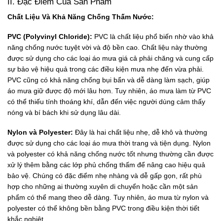
II. Đặc Điểm Của Sản Phẩm
Chất Liệu Và Khả Năng Chống Thấm Nước:
PVC (Polyvinyl Chloride):
PVC là chất liệu phổ biến nhờ vào khả
năng chống nước tuyệt vời và độ bền cao. Chất liệu này thường
được sử dụng cho các loại áo mưa giá cả phải chăng và cung cấp
sự bảo vệ hiệu quả trong các điều kiện mưa nhẹ đến vừa phải.
PVC cũng có khả năng chống bụi bẩn và dễ dàng làm sạch, giúp
áo mưa giữ được độ mới lâu hơn. Tuy nhiên, áo mưa làm từ PVC
có thể thiếu tính thoáng khí, dẫn đến việc người dùng cảm thấy
nóng và bí bách khi sử dụng lâu dài.
Nylon và Polyester:
Đây là hai chất liệu nhẹ, dễ khô và thường
được sử dụng cho các loại áo mưa thời trang và tiện dụng. Nylon
và polyester có khả năng chống nước tốt nhưng thường cần được
xử lý thêm bằng các lớp phủ chống thấm để nâng cao hiệu quả
bảo vệ. Chúng có đặc điểm nhẹ nhàng và dễ gấp gọn, rất phù
hợp cho những ai thường xuyên di chuyển hoặc cần một sản
phẩm có thể mang theo dễ dàng. Tuy nhiên, áo mưa từ nylon và
polyester có thể không bền bằng PVC trong điều kiện thời tiết
khắc nghiệt.