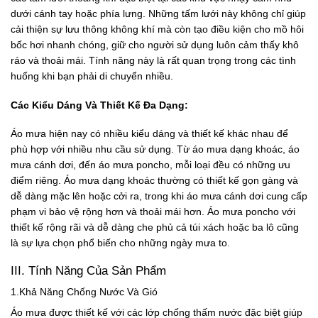
dưới cánh tay hoặc phía lưng. Những tấm lưới này không chỉ giúp
cải thiện sự lưu thông không khí mà còn tạo điều kiện cho mồ hôi
bốc hơi nhanh chóng, giữ cho người sử dụng luôn cảm thấy khô
ráo và thoải mái. Tính năng này là rất quan trọng trong các tình
huống khi bạn phải di chuyển nhiều.
Các Kiểu Dáng Và Thiết Kế Đa Dạng:
Áo mưa hiện nay có nhiều kiểu dáng và thiết kế khác nhau để
phù hợp với nhiều nhu cầu sử dụng. Từ áo mưa dạng khoác, áo
mưa cánh dơi, đến áo mưa poncho, mỗi loại đều có những ưu
điểm riêng. Áo mưa dạng khoác thường có thiết kế gọn gàng và
dễ dàng mặc lên hoặc cởi ra, trong khi áo mưa cánh dơi cung cấp
phạm vi bảo vệ rộng hơn và thoải mái hơn. Áo mưa poncho với
thiết kế rộng rãi và dễ dàng che phủ cả túi xách hoặc ba lô cũng
là sự lựa chọn phổ biến cho những ngày mưa to.
III. Tính Năng Của Sản Phẩm
1.Khả Năng Chống Nước Và Gió
Áo mưa được thiết kế với các lớp chống thấm nước đặc biệt giúp