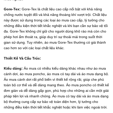
Gore-Tex:
Gore-Tex là chất liệu cao cấp nổi bật với khả năng
chống nước tuyệt đối và khả năng thoáng khí vượt trội. Chất liệu
này được sử dụng trong các loại áo mưa cao cấp, lý tưởng cho
những điều kiện thời tiết khắc nghiệt và khi bạn cần sự bảo vệ tối
đa. Gore-Tex không chỉ giữ cho người dùng khô ráo mà còn cho
phép hơi ẩm thoát ra, giúp duy trì sự thoải mái trong suốt thời
gian sử dụng. Tuy nhiên, áo mưa Gore-Tex thường có giá thành
cao hơn so với các loại chất liệu khác.
Thiết Kế Và Cấu Trúc:
Kiểu dáng:
Áo mưa có nhiều kiểu dáng khác nhau như áo mưa
cánh dơi, áo mưa poncho, áo mưa có tay dài và áo mưa dạng bộ.
Áo mưa cánh dơi rất phổ biến vì thiết kế rộng rãi, giúp che phủ
toàn bộ cơ thể và dễ dàng mang theo. Áo mưa poncho có thiết kế
đơn giản và dễ dàng gấp gọn, phù hợp cho những ai cần một giải
pháp tiện lợi và nhanh chóng. Áo mưa có tay dài và áo mưa dạng
bộ thường cung cấp sự bảo vệ toàn diện hơn, lý tưởng cho
những điều kiện thời tiết khắc nghiệt hoặc khi làm việc ngoài trời.