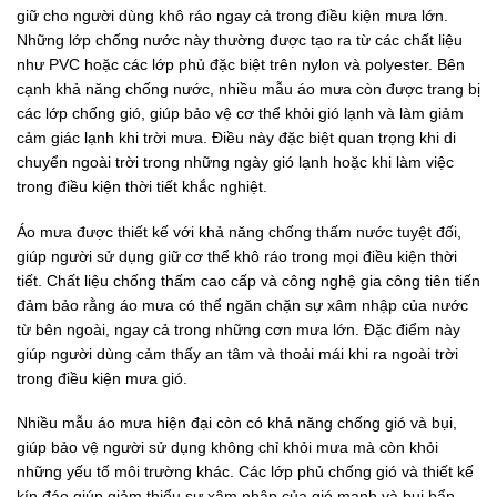
giữ cho người dùng khô ráo ngay cả trong điều kiện mưa lớn.
Những lớp chống nước này thường được tạo ra từ các chất liệu
như PVC hoặc các lớp phủ đặc biệt trên nylon và polyester. Bên
cạnh khả năng chống nước, nhiều mẫu áo mưa còn được trang bị
các lớp chống gió, giúp bảo vệ cơ thể khỏi gió lạnh và làm giảm
cảm giác lạnh khi trời mưa. Điều này đặc biệt quan trọng khi di
chuyển ngoài trời trong những ngày gió lạnh hoặc khi làm việc
trong điều kiện thời tiết khắc nghiệt.
Áo mưa được thiết kế với khả năng chống thấm nước tuyệt đối,
giúp người sử dụng giữ cơ thể khô ráo trong mọi điều kiện thời
tiết. Chất liệu chống thấm cao cấp và công nghệ gia công tiên tiến
đảm bảo rằng áo mưa có thể ngăn chặn sự xâm nhập của nước
từ bên ngoài, ngay cả trong những cơn mưa lớn. Đặc điểm này
giúp người dùng cảm thấy an tâm và thoải mái khi ra ngoài trời
trong điều kiện mưa gió.
Nhiều mẫu áo mưa hiện đại còn có khả năng chống gió và bụi,
giúp bảo vệ người sử dụng không chỉ khỏi mưa mà còn khỏi
những yếu tố môi trường khác. Các lớp phủ chống gió và thiết kế
kín đáo giúp giảm thiểu sự xâm nhập của gió mạnh và bụi bẩn,