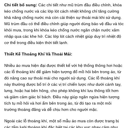
Chi tiết bổ sung:
Các chi tiết như mũ trùm đầu điều chỉnh, khóa
kéo chống nước và các lớp lót cách nhiệt không chỉ tăng cường
khả năng chống nước mà còn cải thiện sự thoải mái khi sử dụng.
Mũ trùm đầu có thể điều chỉnh giúp người dùng bảo vệ đầu và tóc
khỏi mưa, trong khi khóa kéo chống nước ngăn chặn nước xâm
nhập qua các khe hở. Các lớp lót cách nhiệt giúp duy trì nhiệt độ
cơ thể trong điều kiện thời tiết lạnh.
Thiết Kế Thoáng Khí Và Thoải Mái:
Nhiều áo mưa hiện đại được thiết kế với hệ thống thông hơi hoặc
các lỗ thoáng khí để giảm hiện tượng đổ mồ hôi bên trong áo, từ
đó nâng cao sự thoải mái cho người sử dụng. Các lỗ thoáng khí
này thường được bố trí ở các vị trí chiến lược như dưới cánh tay,
lưng, hoặc hai bên hông, cho phép không khí lưu thông tốt hơn
và giảm cảm giác bí bách. Điều này giúp ngăn ngừa hiện tượng
tích tụ mồ hôi và hơi ẩm bên trong áo, từ đó tạo ra một môi
trường thoáng đãng và dễ chịu hơn cho người mặc.
Ngoài các lỗ thoáng khí, một số mẫu áo mưa còn được trang bị
các tấm lưới thoáng khí đặc biệt tại các khu vực nhạy cảm như