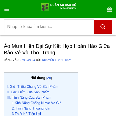
Bỏ
qua
nội
dung
Tìm
kiếm:
Áo Mưa Hiện Đại Sự Kết Hợp Hoàn Hảo Giữa
Bảo Vệ Và Thời Trang
ĐĂNG VÀO
27/08/2024
BỞI
NGUYỄN THANH DUY
Nội dung
[
Ẩn
]
I. Giới Thiệu Chung Về Sản Phẩm
II. Đặc Điểm Của Sản Phẩm
III. Tính Năng Của Sản Phẩm
1.Khả Năng Chống Nước Và Gió
2. Tính Năng Thoáng Khí
3.Thiết Kế Tiện Lợi