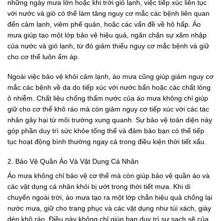
những ngày mưa lớn hoặc khi trời gió lạnh, việc tiếp xúc liên tục
với nước và gió có thể làm tăng nguy cơ mắc các bệnh liên quan
đến cảm lạnh, viêm phế quản, hoặc các vấn đề về hô hấp. Áo
mưa giúp tạo một lớp bảo vệ hiệu quả, ngăn chặn sự xâm nhập
của nước và gió lạnh, từ đó giảm thiểu nguy cơ mắc bệnh và giữ
cho cơ thể luôn ấm áp.
Ngoài việc bảo vệ khỏi cảm lạnh, áo mưa cũng giúp giảm nguy cơ
mắc các bệnh về da do tiếp xúc với nước bẩn hoặc các chất lỏng
ô nhiễm. Chất liệu chống thấm nước của áo mưa không chỉ giúp
giữ cho cơ thể khô ráo mà còn giảm nguy cơ tiếp xúc với các tác
nhân gây hại từ môi trường xung quanh. Sự bảo vệ toàn diện này
góp phần duy trì sức khỏe tổng thể và đảm bảo bạn có thể tiếp
tục hoạt động bình thường ngay cả trong điều kiện thời tiết xấu.
2. Bảo Vệ Quần Áo Và Vật Dụng Cá Nhân
Áo mưa không chỉ bảo vệ cơ thể mà còn giúp bảo vệ quần áo và
các vật dụng cá nhân khỏi bị ướt trong thời tiết mưa. Khi di
chuyển ngoài trời, áo mưa tạo ra một lớp chắn hiệu quả chống lại
nước mưa, giữ cho trang phục và các vật dụng như túi xách, giày
dép khô ráo. Điều này không chỉ giúp bạn duy trì sự sạch sẽ của