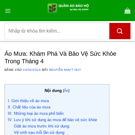
Bỏ
qua
nội
dung
Tìm
kiếm:
Áo Mưa: Khám Phá Và Bảo Vệ Sức Khỏe
Trong Tháng 4
ĐĂNG VÀO
04/04/2024
BỞI
NGUYỄN NHỰT HUY
Nội dung
[
Ẩn
]
I. Giới thiệu về áo mưa
II. Chất liệu của áo mưa
III. Những loại áo mưa phổ biến
IV. Lưu ý khi sử dụng áo mưa để bảo vệ sức khỏe
Giặt áo mưa trước khi sử dụng:
Vệ sinh sau mỗi lần sử dụng: