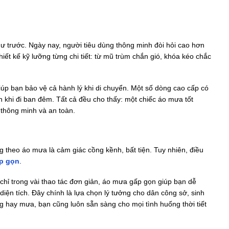
 trước. Ngày nay, người tiêu dùng thông minh đòi hỏi cao hơn
hiết kế kỹ lưỡng từng chi tiết: từ mũ trùm chắn gió, khóa kéo chắc
úp bạn bảo vệ cả hành lý khi di chuyển. Một số dòng cao cấp có
 khi đi ban đêm. Tất cả đều cho thấy: một chiếc áo mưa tốt
thông minh và an toàn.
 theo áo mưa là cảm giác cồng kềnh, bất tiện. Tuy nhiên, điều
p gọn
.
 chỉ trong vài thao tác đơn giản, áo mưa gấp gọn giúp bạn dễ
iện tích. Đây chính là lựa chọn lý tưởng cho dân công sở, sinh
g hay mưa, bạn cũng luôn sẵn sàng cho mọi tình huống thời tiết