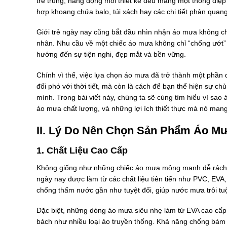
trẻ trung, năng động mỗi thiết kế đều mang một thông điệ
hợp khoang chứa balo, túi xách hay các chi tiết phản quan
Giới trẻ ngày nay cũng bắt đầu nhìn nhận áo mưa không ch
nhân. Nhu cầu về một chiếc áo mưa không chỉ “chống ướt” m
hướng đến sự tiện nghi, đẹp mắt và bền vững.
Chính vì thế, việc lựa chọn áo mưa đã trở thành một phần 
đối phó với thời tiết, mà còn là cách để bạn thể hiện sự 
mình. Trong bài viết này, chúng ta sẽ cùng tìm hiểu vì sao 
áo mưa chất lượng, và những lợi ích thiết thực mà nó mang
II. Lý Do Nên Chọn Sản Phẩm Áo M
1. Chất Liệu Cao Cấp
Không giống như những chiếc áo mưa mỏng manh dễ rách 
ngày nay được làm từ các chất liệu tiên tiến như PVC, EVA
chống thấm nước gần như tuyệt đối, giúp nước mưa trôi tu
Đặc biệt, những dòng áo mưa siêu nhẹ làm từ EVA cao cấp c
bách như nhiều loại áo truyền thống. Khả năng chống bám 