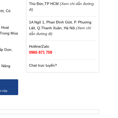
Thủ Đức,TP HCM
(Xem chỉ dẫn đường
đi)
ời, Có
1A Ngõ 1, Phan Đình Giót, P. Phương
, Hoạt
Liệt, Q.Thanh Xuân, Hà Nội
(Xem chỉ
 Trong Mùa
dẫn đường đi)
Hotline/Zalo:
ấp Gọn,
0965 871 759
Chat trực tuyến?
h Năng