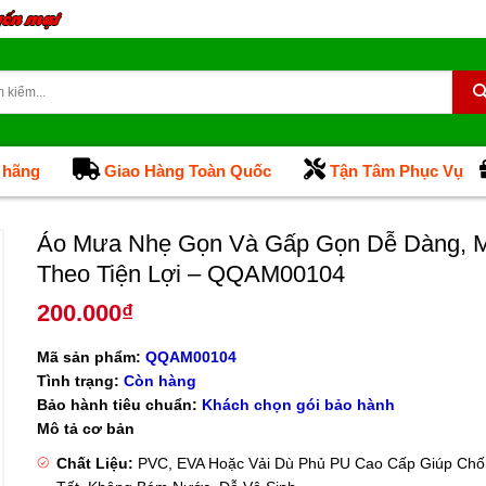
 hãng
Giao Hàng Toàn Quốc
Tận Tâm Phục Vụ
Áo Mưa Nhẹ Gọn Và Gấp Gọn Dễ Dàng, 
Theo Tiện Lợi – QQAM00104
200.000
₫
Mã sản phẩm:
QQAM00104
Tình trạng:
Còn hàng
Bảo hành tiêu chuẩn:
Khách chọn gói bảo hành
Mô tả cơ bản
Chất Liệu:
PVC, EVA Hoặc Vải Dù Phủ PU Cao Cấp Giúp Ch