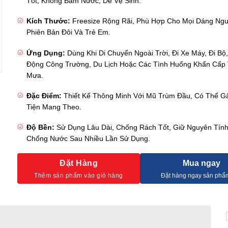
Tốt, Không Bám Nước, Dễ Vệ Sinh.
Kích Thước:
Freesize Rộng Rãi, Phù Hợp Cho Mọi Dáng Ngư
Phiên Bản Đôi Và Trẻ Em.
Ứng Dụng:
Dùng Khi Di Chuyển Ngoài Trời, Đi Xe Máy, Đi Bộ
Động Công Trường, Du Lịch Hoặc Các Tình Huống Khẩn Cấp
Mưa.
Đặc Điểm:
Thiết Kế Thông Minh Với Mũ Trùm Đầu, Có Thể G
Tiện Mang Theo.
Độ Bền:
Sử Dụng Lâu Dài, Chống Rách Tốt, Giữ Nguyên Tín
Chống Nước Sau Nhiều Lần Sử Dụng.
Đặt Hàng
Mua ngay