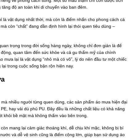
p riêng về phong cách sống. Một số mẫu thậm chí còn được tích
g tăng độ an toàn khi di chuyển vào ban đêm.
ỉ là vật dụng nhất thời, mà còn là điểm nhấn cho phong cách cá
à còn “chất” đang dần định hình lại thói quen tiêu dùng –
quan trọng trong đời sống hàng ngày, không chỉ đơn giản là để
chủ động, quan tâm đến sức khỏe và cả gu thẩm mỹ của chính
áo mưa lại là vật dụng “nhỏ mà có võ”, lý do nên đầu tư một chiếc
 lại trong cuộc sống bận rộn hiện nay.
ưa
mà nhiều người từng quen dùng, các sản phẩm áo mưa hiện đại
, PE, hay vải dù phủ PU. Đây đều là những chất liệu có khả năng
ột khỏi bề mặt mà không thấm vào bên trong.
òn mang lại cảm giác thoáng khí, dễ chịu khi mặc, không bị bí
nước và dễ vệ sinh cũng là điểm cộng lớn, giúp bạn sử dụng áo