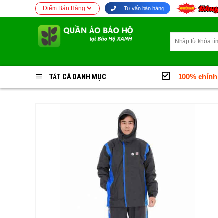
Bỏ
Điểm Bán Hàng
Tư vấn bán hàng
qua
nội
Tìm
dung
kiếm:
TẤT CẢ DANH MỤC
100% chính