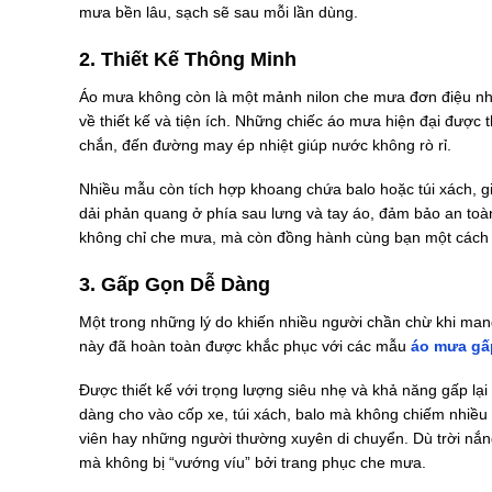
mưa bền lâu, sạch sẽ sau mỗi lần dùng.
2. Thiết Kế Thông Minh
Áo mưa không còn là một mảnh nilon che mưa đơn điệu như
về thiết kế và tiện ích. Những chiếc áo mưa hiện đại được t
chắn, đến đường may ép nhiệt giúp nước không rò rỉ.
Nhiều mẫu còn tích hợp khoang chứa balo hoặc túi xách, gi
dải phản quang ở phía sau lưng và tay áo, đảm bảo an toàn
không chỉ che mưa, mà còn đồng hành cùng bạn một cách 
3. Gấp Gọn Dễ Dàng
Một trong những lý do khiến nhiều người chần chừ khi mang
này đã hoàn toàn được khắc phục với các mẫu
áo mưa gấ
Được thiết kế với trọng lượng siêu nhẹ và khả năng gấp lại
dàng cho vào cốp xe, túi xách, balo mà không chiếm nhiều d
viên hay những người thường xuyên di chuyển. Dù trời nắn
mà không bị “vướng víu” bởi trang phục che mưa.