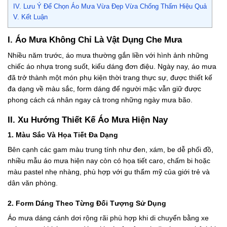
IV. Lưu Ý Để Chọn Áo Mưa Vừa Đẹp Vừa Chống Thấm Hiệu Quả
V. Kết Luận
I. Áo Mưa Không Chỉ Là Vật Dụng Che Mưa
Nhiều năm trước, áo mưa thường gắn liền với hình ảnh những
chiếc áo nhựa trong suốt, kiểu dáng đơn điệu. Ngày nay, áo mưa
đã trở thành một món phụ kiện thời trang thực sự, được thiết kế
đa dạng về màu sắc, form dáng để người mặc vẫn giữ được
phong cách cá nhân ngay cả trong những ngày mưa bão.
II. Xu Hướng Thiết Kế Áo Mưa Hiện Nay
1. Màu Sắc Và Họa Tiết Đa Dạng
Bên cạnh các gam màu trung tính như đen, xám, be dễ phối đồ,
nhiều mẫu áo mưa hiện nay còn có họa tiết caro, chấm bi hoặc
màu pastel nhẹ nhàng, phù hợp với gu thẩm mỹ của giới trẻ và
dân văn phòng.
2. Form Dáng Theo Từng Đối Tượng Sử Dụng
Áo mưa dáng cánh dơi rộng rãi phù hợp khi di chuyển bằng xe