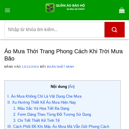
Bỏ
qua
nội
dung
Tìm
kiếm:
Áo Mưa Thời Trang Phong Cách Khi Trời Mưa
Bão
ĐĂNG VÀO
13/12/2024
BỞI
ĐOÀN NHẬT MINH
Nội dung
[
Ẩn
]
I. Áo Mưa Không Chỉ Là Vật Dụng Che Mưa
II. Xu Hướng Thiết Kế Áo Mưa Hiện Nay
1. Màu Sắc Và Họa Tiết Đa Dạng
2. Form Dáng Theo Từng Đối Tượng Sử Dụng
3. Chi Tiết Thiết Kế Tinh Tế
III. Cách Phối Đồ Khi Mặc Áo Mưa Mà Vẫn Giữ Phong Cách