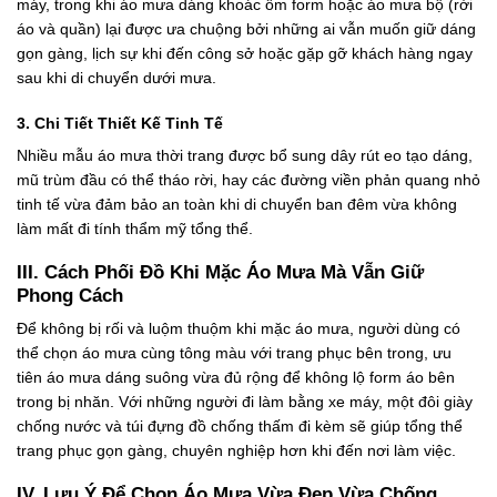
máy, trong khi áo mưa dáng khoác ôm form hoặc áo mưa bộ (rời
áo và quần) lại được ưa chuộng bởi những ai vẫn muốn giữ dáng
gọn gàng, lịch sự khi đến công sở hoặc gặp gỡ khách hàng ngay
sau khi di chuyển dưới mưa.
3. Chi Tiết Thiết Kế Tinh Tế
Nhiều mẫu áo mưa thời trang được bổ sung dây rút eo tạo dáng,
mũ trùm đầu có thể tháo rời, hay các đường viền phản quang nhỏ
tinh tế vừa đảm bảo an toàn khi di chuyển ban đêm vừa không
làm mất đi tính thẩm mỹ tổng thể.
III. Cách Phối Đồ Khi Mặc Áo Mưa Mà Vẫn Giữ
Phong Cách
Để không bị rối và luộm thuộm khi mặc áo mưa, người dùng có
thể chọn áo mưa cùng tông màu với trang phục bên trong, ưu
tiên áo mưa dáng suông vừa đủ rộng để không lộ form áo bên
trong bị nhăn. Với những người đi làm bằng xe máy, một đôi giày
chống nước và túi đựng đồ chống thấm đi kèm sẽ giúp tổng thể
trang phục gọn gàng, chuyên nghiệp hơn khi đến nơi làm việc.
IV. Lưu Ý Để Chọn Áo Mưa Vừa Đẹp Vừa Chống