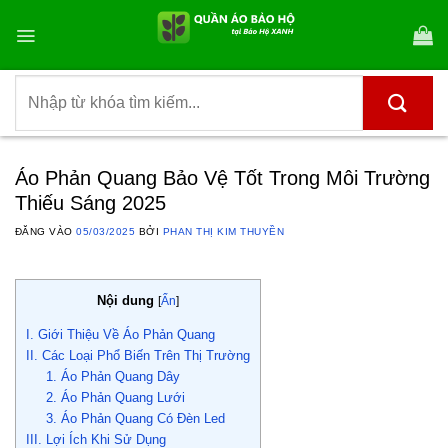
Bỏ
qua
nội
dung
Tìm
kiếm:
Áo Phản Quang Bảo Vệ Tốt Trong Môi Trường
Thiếu Sáng 2025
ĐĂNG VÀO
05/03/2025
BỞI
PHAN THỊ KIM THUYỀN
Nội dung
[
Ẩn
]
I. Giới Thiệu Về Áo Phản Quang
II. Các Loại Phổ Biến Trên Thị Trường
1. Áo Phản Quang Dây
2. Áo Phản Quang Lưới
3. Áo Phản Quang Có Đèn Led
III. Lợi Ích Khi Sử Dụng