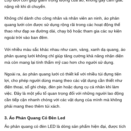
Lớp lưới còn giúp giảm trọng lượng của áo, không gây cảm giác
nặng nề khi di chuyển.
Không chỉ dành cho công nhân và nhân viên an ninh, áo phản
quang lưới còn được sử dụng rộng rãi trong các hoạt động thể
thao như đạp xe đường dài, chạy bộ hoặc tham gia các sự kiện
ngoài trời vào ban đêm.
Với nhiều màu sắc khác nhau như cam, vàng, xanh dạ quang, áo
phản quang lưới không chỉ giúp tăng cường khả năng nhận diện
mà còn mang lại tính thẩm mỹ cao hơn cho người sử dụng.
Ngoài ra, áo phản quang lưới có thiết kế với nhiều túi đựng tiện
lợi, cho phép người dùng mang theo các vật dụng cần thiết như
điện thoại, sổ ghi chép, đèn pin hoặc dụng cụ cá nhân khi làm
việc. Đây là một yếu tố quan trọng đối với những người lao động
cần tiếp cận nhanh chóng với các vật dụng của mình mà không
phải mang theo thêm túi xách.
3. Áo Phản Quang Có Đèn Led
Áo phản quang có đèn LED là dòng sản phẩm hiện đại, được tích