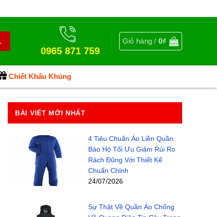
Giỏ hàng /
0
₫
0965 871 759
Chiết Khấu Khủng
BÀI VIẾT MỚI NHẤT
4 Tiêu Chuẩn Áo Liền Quần
Bảo Hộ Tối Ưu Giảm Rủi Ro
Rách Đũng Với Thiết Kế
Chuẩn Chỉnh
24/07/2026
Sự Thật Về Quần Áo Chống