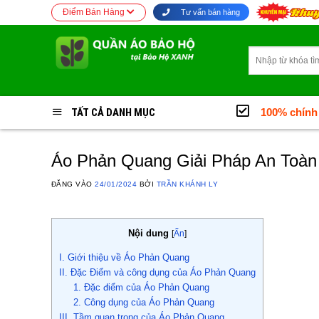
Bỏ
Điểm Bán Hàng
Tư vấn bán hàng
qua
nội
Tìm
dung
kiếm:
TẤT CẢ DANH MỤC
100% chính
Áo Phản Quang Giải Pháp An Toàn
ĐĂNG VÀO
24/01/2024
BỞI
TRẦN KHÁNH LY
Nội dung
[
Ẩn
]
I. Giới thiệu về Áo Phản Quang
II. Đặc Điểm và công dụng của Áo Phản Quang
1. Đặc điểm của Áo Phản Quang
2. Công dụng của Áo Phản Quang
III. Tầm quan trọng của Áo Phản Quang