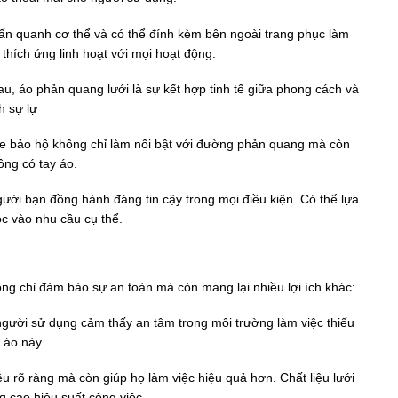
ấn quanh cơ thể và có thể đính kèm bên ngoài trang phục làm
 thích ứng linh hoạt với mọi hoạt động.
u, áo phản quang lưới là sự kết hợp tinh tế giữa phong cách và
h sự lự
ile bảo hộ không chỉ làm nổi bật với đường phản quang mà còn
ông có tay áo.
ười bạn đồng hành đáng tin cậy trong mọi điều kiện. Có thể lựa
c vào nhu cầu cụ thể.
ng chỉ đảm bảo sự an toàn mà còn mang lại nhiều lợi ích khác:
người sử dụng cảm thấy an tâm trong môi trường làm việc thiếu
 áo này.
u rõ ràng mà còn giúp họ làm việc hiệu quả hơn. Chất liệu lưới
ng cao hiệu suất công việc.