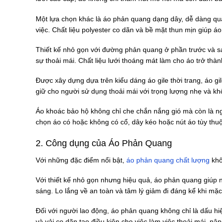
Một lựa chọn khác là áo phản quang dạng dây, dễ dàng qu
việc. Chất liệu polyester co dãn và bề mặt thun mịn giúp áo
Thiết kế nhỏ gọn với đường phản quang ở phần trước và sa
sự thoải mái. Chất liệu lưới thoáng mát làm cho áo trở thàn
Được xây dựng dựa trên kiểu dáng áo gile thời trang, áo g
giữ cho người sử dụng thoải mái với trọng lượng nhẹ và kh
Áo khoác bảo hộ không chỉ che chắn nắng gió mà còn là ng
chọn áo có hoặc không có cổ, dây kéo hoặc nút áo tùy thuộ
2. Công dụng của Áo Phản Quang
Với những đặc điểm nổi bật,
áo phản quang chất lượng
khô
Với thiết kế nhỏ gọn nhưng hiệu quả, áo phản quang giúp 
sáng. Lo lắng về an toàn và tâm lý giảm đi đáng kể khi mặc
Đối với người lao động, áo phản quang không chỉ là dấu hiệ
và vải co dãn tạo điều kiện cho việc làm việc thoải mái, nâ