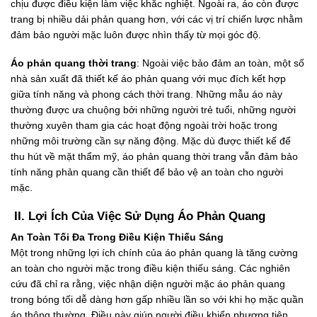
chịu được điều kiện làm việc khắc nghiệt. Ngoài ra, áo còn được
trang bị nhiều dải phản quang hơn, với các vị trí chiến lược nhằm
đảm bảo người mặc luôn được nhìn thấy từ mọi góc độ.
Áo phản quang thời trang
: Ngoài việc bảo đảm an toàn, một số
nhà sản xuất đã thiết kế áo phản quang với mục đích kết hợp
giữa tính năng và phong cách thời trang. Những mẫu áo này
thường được ưa chuộng bởi những người trẻ tuổi, những người
thường xuyên tham gia các hoạt động ngoài trời hoặc trong
những môi trường cần sự năng động. Mặc dù được thiết kế để
thu hút về mặt thẩm mỹ, áo phản quang thời trang vẫn đảm bảo
tính năng phản quang cần thiết để bảo vệ an toàn cho người
mặc.
II. Lợi Ích Của Việc Sử Dụng Áo Phản Quang
An Toàn Tối Đa Trong Điều Kiện Thiếu Sáng
Một trong những lợi ích chính của áo phản quang là tăng cường
an toàn cho người mặc trong điều kiện thiếu sáng. Các nghiên
cứu đã chỉ ra rằng, việc nhận diện người mặc áo phản quang
trong bóng tối dễ dàng hơn gấp nhiều lần so với khi họ mặc quần
áo thông thường. Điều này giúp người điều khiển phương tiện