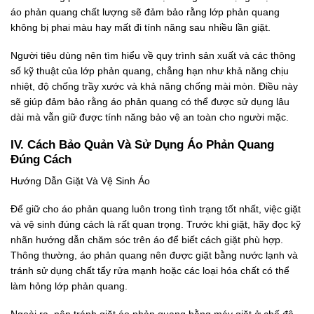
áo phản quang chất lượng sẽ đảm bảo rằng lớp phản quang
không bị phai màu hay mất đi tính năng sau nhiều lần giặt.
Người tiêu dùng nên tìm hiểu về quy trình sản xuất và các thông
số kỹ thuật của lớp phản quang, chẳng hạn như khả năng chịu
nhiệt, độ chống trầy xước và khả năng chống mài mòn. Điều này
sẽ giúp đảm bảo rằng áo phản quang có thể được sử dụng lâu
dài mà vẫn giữ được tính năng bảo vệ an toàn cho người mặc.
IV. Cách Bảo Quản Và Sử Dụng Áo Phản Quang
Đúng Cách
Hướng Dẫn Giặt Và Vệ Sinh Áo
Để giữ cho áo phản quang luôn trong tình trạng tốt nhất, việc giặt
và vệ sinh đúng cách là rất quan trọng. Trước khi giặt, hãy đọc kỹ
nhãn hướng dẫn chăm sóc trên áo để biết cách giặt phù hợp.
Thông thường, áo phản quang nên được giặt bằng nước lạnh và
tránh sử dụng chất tẩy rửa mạnh hoặc các loại hóa chất có thể
làm hỏng lớp phản quang.
Ngoài ra, nên tránh giặt áo phản quang bằng máy giặt ở chế độ