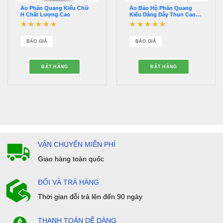
Áo Phản Quang Kiểu Chữ
Áo Bảo Hộ Phản Quang
H Chất Lượng Cao
Kiểu Dáng Dây Thun Cao
Cấp – QAPQ00006
Được xếp hạng
5
5
Được xếp hạng
5
5
sao
sao
BÁO GIÁ
BÁO GIÁ
ĐẶT HÀNG
ĐẶT HÀNG
VẬN CHUYỂN MIỄN PHÍ
Giao hàng toàn quốc
ĐỔI VÀ TRẢ HÀNG
Thời gian đỗi trả lên đến 90 ngày
THANH TOÁN DỄ DÀNG