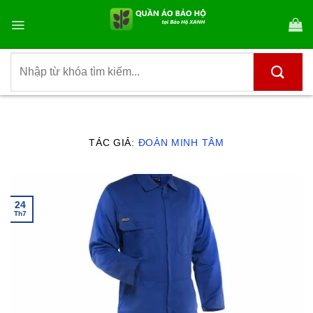
Bỏ
qua
nội
dung
Tìm
kiếm:
TÁC GIẢ:
ĐOÀN MINH TÂM
24
Th7