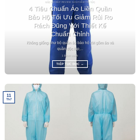
GÓC HỎI ĐÁP REVIEW SẢN PHẨM TIN TỨC
4 Tiêu Chuẩn Áo Liền Quần
Bảo Hộ Tối Ưu Giảm Rủi Ro
Rách Đũng Với Thiết Kế
Chuẩn Chỉnh
Không giống như bộ quần áo bảo hộ rời gồm áo và
quần độc lập,...
1 BÌNH LUẬN
TIẾP TỤC ĐỌC
→
11
Th7