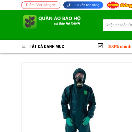
Bỏ
Điểm Bán Hàng
Tư vấn bán hàng
qua
nội
Tìm
dung
kiếm:
TẤT CẢ DANH MỤC
100% chính