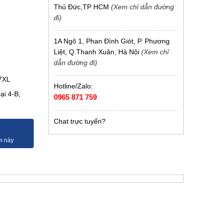
Thủ Đức,TP HCM
(Xem chỉ dẫn đường
đi)
1A Ngõ 1, Phan Đình Giót, P. Phương
Liệt, Q.Thanh Xuân, Hà Nội
(Xem chỉ
dẫn đường đi)
 7XL
Hotline/Zalo:
ại 4-B,
0965 871 759
Chat trực tuyến?