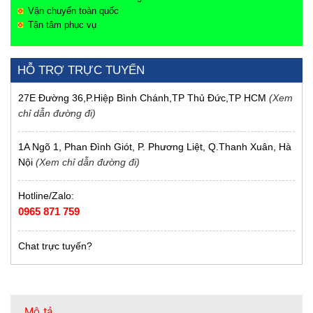
Vận chuyển toàn quốc
Tận tâm phục vụ
HỖ TRỢ TRỰC TUYẾN
27E Đường 36,P.Hiệp Bình Chánh,TP Thủ Đức,TP HCM
(Xem
chỉ dẫn đường đi)
1A Ngõ 1, Phan Đình Giót, P. Phương Liệt, Q.Thanh Xuân, Hà
Nội
(Xem chỉ dẫn đường đi)
Hotline/Zalo:
0965 871 759
Chat trực tuyến?
Mô tả