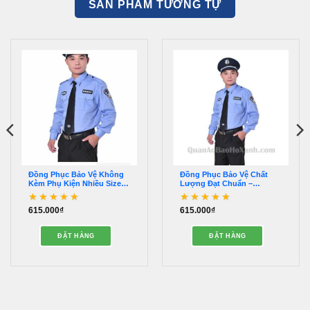
SẢN PHẨM TƯƠNG TỰ
Đồng Phục Bảo Vệ Không
Đồng Phục Bảo Vệ Chất
Kèm Phụ Kiện Nhiều Size –
Lượng Đạt Chuẩn –
QDBV00039
QDBV00082
615.000
₫
615.000
₫
Được xếp hạng
5
5
Được xếp hạng
5
5
sao
sao
ĐẶT HÀNG
ĐẶT HÀNG