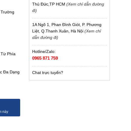
Thủ Đức,TP HCM
(Xem chỉ dẫn đường
đi)
 Trường
1A Ngõ 1, Phan Đình Giót, P. Phương
Liệt, Q.Thanh Xuân, Hà Nội
(Xem chỉ
dẫn đường đi)
Hotline/Zalo:
 Từ Phía
0965 871 759
ệc Đa Dạng
Chat trực tuyến?