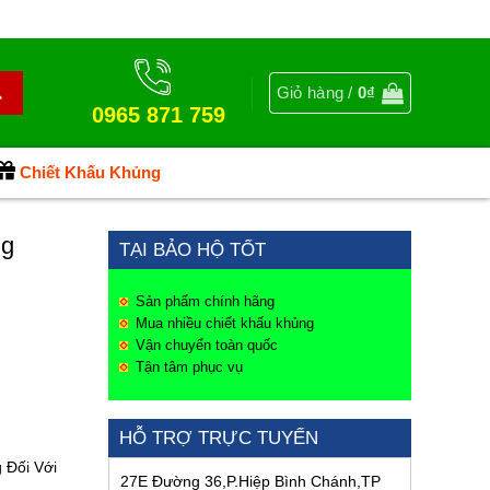
Giỏ hàng /
0
₫
0965 871 759
Chiết Khấu Khủng
ng
TẠI BẢO HỘ TỐT
Sản phẩm chính hãng
Mua nhiều chiết khấu khủng
Vận chuyển toàn quốc
Tận tâm phục vụ
HỖ TRỢ TRỰC TUYẾN
 Đối Với
27E Đường 36,P.Hiệp Bình Chánh,TP