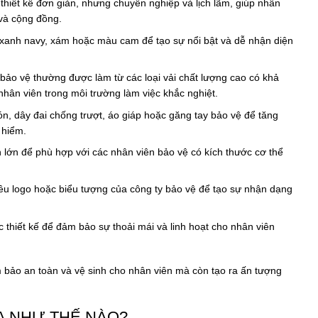
thiết kế đơn giản, nhưng chuyên nghiệp và lịch lãm, giúp nhân
 và cộng đồng.
xanh navy, xám hoặc màu cam để tạo sự nổi bật và dễ nhận diện
bảo vệ thường được làm từ các loại vải chất lượng cao có khả
ân viên trong môi trường làm việc khắc nghiệt.
ón, dây đai chống trượt, áo giáp hoặc găng tay bảo vệ để tăng
 hiểm.
 lớn để phù hợp với các nhân viên bảo vệ có kích thước cơ thể
êu logo hoặc biểu tượng của công ty bảo vệ để tạo sự nhận dạng
thiết kế để đảm bảo sự thoải mái và linh hoạt cho nhân viên
bảo an toàn và vệ sinh cho nhân viên mà còn tạo ra ấn tượng
ĨA NHƯ THẾ NÀO?