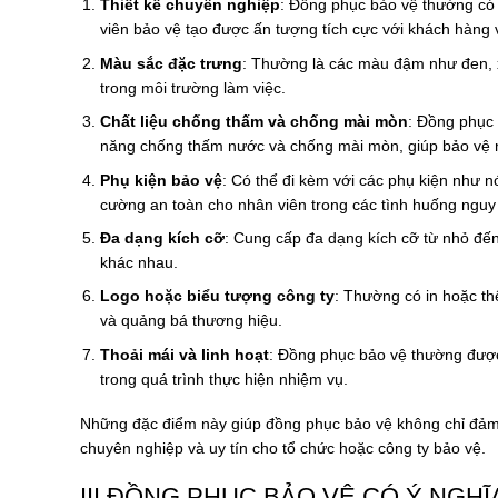
Thiết kế chuyên nghiệp
: Đồng phục bảo vệ thường có 
viên bảo vệ tạo được ấn tượng tích cực với khách hàng
Màu sắc đặc trưng
: Thường là các màu đậm như đen, 
trong môi trường làm việc.
Chất liệu chống thấm và chống mài mòn
: Đồng phục 
năng chống thấm nước và chống mài mòn, giúp bảo vệ nh
Phụ kiện bảo vệ
: Có thể đi kèm với các phụ kiện như n
cường an toàn cho nhân viên trong các tình huống nguy
Đa dạng kích cỡ
: Cung cấp đa dạng kích cỡ từ nhỏ đến
khác nhau.
Logo hoặc biểu tượng công ty
: Thường có in hoặc th
và quảng bá thương hiệu.
Thoải mái và linh hoạt
: Đồng phục bảo vệ thường được 
trong quá trình thực hiện nhiệm vụ.
Những đặc điểm này giúp đồng phục bảo vệ không chỉ đảm 
chuyên nghiệp và uy tín cho tổ chức hoặc công ty bảo vệ.
III ĐỒNG PHỤC BẢO VỆ CÓ Ý NGH