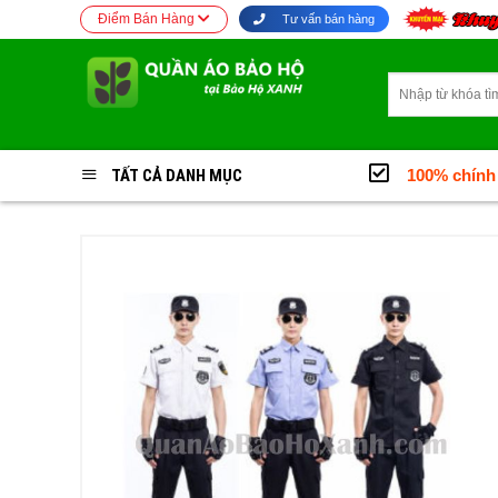
Bỏ
Điểm Bán Hàng
Tư vấn bán hàng
qua
nội
Tìm
dung
kiếm:
TẤT CẢ DANH MỤC
100% chính