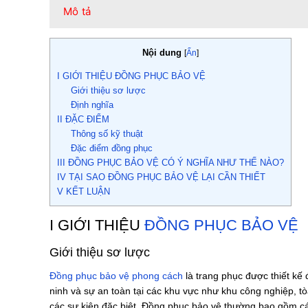
Mô tả
Nội dung
[
Ẩn
]
I GIỚI THIỆU ĐỒNG PHỤC BẢO VỆ
Giới thiệu sơ lược
Định nghĩa
II ĐẶC ĐIỂM
Thông số kỹ thuật
Đặc điểm đồng phục
III ĐỒNG PHỤC BẢO VỆ CÓ Ý NGHĨA NHƯ THẾ NÀO?
IV TẠI SAO ĐỒNG PHỤC BẢO VỆ LẠI CẦN THIẾT
V KẾT LUẬN
I GIỚI THIỆU
ĐỒNG PHỤC BẢO VỆ
Giới thiệu sơ lược
Đồng phục bảo vệ phong cách
là trang phục được thiết kế
ninh và sự an toàn tại các khu vực như khu công nghiệp, t
các sự kiện đặc biệt. Đồng phục bảo vệ thường bao gồm cá