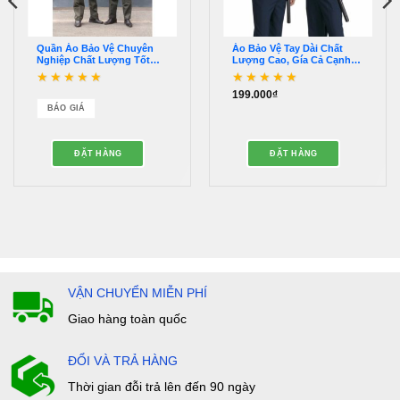
Quần Áo Bảo Vệ Chuyên
Áo Bảo Vệ Tay Dài Chất
Nghiệp Chất Lượng Tốt
Lượng Cao, Gía Cả Cạnh
Nhất – QDBV00008
Tranh – QDBV00021
199.000
₫
Được xếp hạng
5
5
Được xếp hạng
5
5
sao
sao
BÁO GIÁ
ĐẶT HÀNG
ĐẶT HÀNG
VẬN CHUYỂN MIỄN PHÍ
Giao hàng toàn quốc
ĐỔI VÀ TRẢ HÀNG
Thời gian đỗi trả lên đến 90 ngày