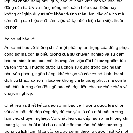
lớp vải chống nắng hiệu quả, bảo vệ nhân viên bảo vệ khỏi tác
động của tia UV và nắng nóng một cách hiệu quả. Điều này
không chỉ giúp duy trì sức khỏe và tinh thần làm việc của họ mà
còn nâng cao hiệu suất làm việc và tạo điều kiện làm việc thuận
lợi hơn.
Áo sơ mi bảo vệ
Áo sơ mi bảo vệ không chỉ là một phần quan trọng của đồng phục
công sở mà còn là biểu tượng của sự chuyên nghiệp và sự đảm
bảo an ninh trong các môi trường làm việc đòi hỏi sự nghiêm túc
và tôn trọng. Thường được lựa chọn sử dụng trong các ngành
như văn phòng, ngân hàng, khách sạn và các cơ sở kinh doanh
dịch vụ khác, áo sơ mi bảo vệ không chỉ là trang phục, mà còn là
một biểu tượng của đội ngũ bảo vệ, đại diện cho sự chắc chắn và
chuyên nghiệp.
Chất liệu và thiết kế của áo sơ mi bảo vệ thường được lựa chọn
với cẩn thận để đáp ứng đầy đủ các yếu tố của một môi trường
làm việc chuyên nghiệp. Với chất liệu cao cấp, áo sơ mi không chỉ
mang lại sự thoải mái cho người mặc mà còn thể hiện sự sang
trọng và lịch lãm. Màu sắc của áo sơ mi thường được thiết kế một