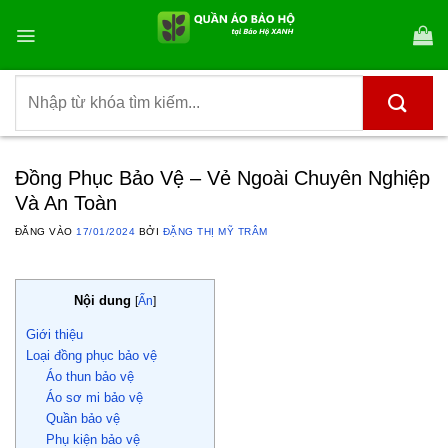
Bỏ
qua
nội
dung
Tìm
kiếm:
Đồng Phục Bảo Vệ – Vẻ Ngoài Chuyên Nghiệp
Và An Toàn
ĐĂNG VÀO
17/01/2024
BỞI
ĐẶNG THỊ MỸ TRÂM
Nội dung
[
Ẩn
]
Giới thiệu
Loại đồng phục bảo vệ
Áo thun bảo vệ
Áo sơ mi bảo vệ
Quần bảo vệ
Phụ kiện bảo vệ