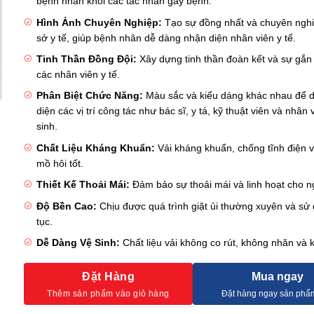
bệnh nhân khỏi các tác nhân gây bệnh.
Hình Ảnh Chuyên Nghiệp:
Tạo sự đồng nhất và chuyên ngh
sở y tế, giúp bệnh nhân dễ dàng nhận diện nhân viên y tế.
Tinh Thần Đồng Đội:
Xây dựng tinh thần đoàn kết và sự gắn 
các nhân viên y tế.
Phân Biệt Chức Năng:
Màu sắc và kiểu dáng khác nhau để 
diện các vị trí công tác như bác sĩ, y tá, kỹ thuật viên và nhân 
sinh.
Chất Liệu Kháng Khuẩn:
Vải kháng khuẩn, chống tĩnh điện 
mồ hôi tốt.
Thiết Kế Thoải Mái:
Đảm bảo sự thoải mái và linh hoạt cho 
Độ Bền Cao:
Chịu được quá trình giặt ủi thường xuyên và sử 
tục.
Dễ Dàng Vệ Sinh:
Chất liệu vải không co rút, không nhăn và 
Đặt Hàng
Mua ngay