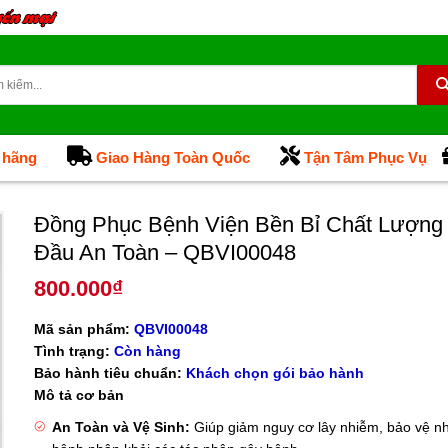
 hãng
Giao Hàng Toàn Quốc
Tận Tâm Phục Vụ
Đồng Phục Bệnh Viện Bền Bỉ Chất Lượng
Đầu An Toàn – QBVI00048
800.000
₫
Mã sản phẩm:
QBVI00048
Tình trạng:
Còn hàng
Bảo hành tiêu chuẩn:
Khách chọn gói bảo hành
Mô tả cơ bản
An Toàn và Vệ Sinh:
Giúp giảm nguy cơ lây nhiễm, bảo vệ nh