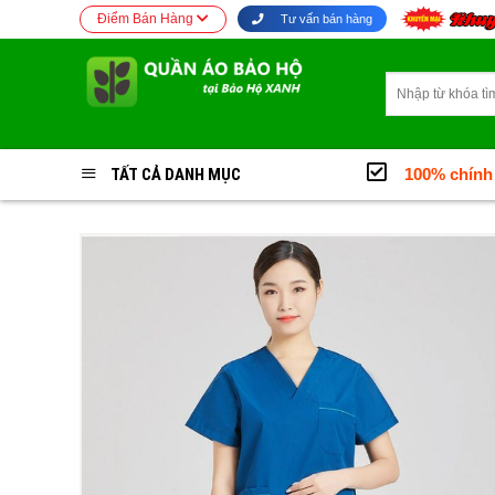
Bỏ
Điểm Bán Hàng
Tư vấn bán hàng
qua
nội
Tìm
dung
kiếm:
TẤT CẢ DANH MỤC
100% chính