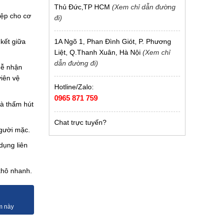
Thủ Đức,TP HCM
(Xem chỉ dẫn đường
iệp cho cơ
đi)
1A Ngõ 1, Phan Đình Giót, P. Phương
kết giữa
Liệt, Q.Thanh Xuân, Hà Nội
(Xem chỉ
dẫn đường đi)
dễ nhận
viên vệ
Hotline/Zalo:
0965 871 759
và thấm hút
Chat trực tuyến?
người mặc.
dụng liên
khô nhanh.