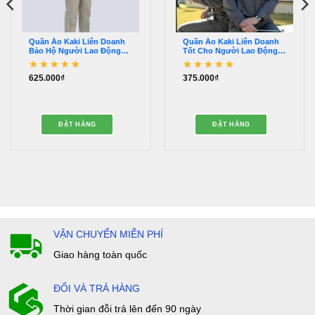
Quần Áo Kaki Liên Doanh
Quần Áo Kaki Liên Doanh
Bảo Hộ Người Lao Động
Tốt Cho Người Lao Động –
Cao Cấp – QQAK00037
QQAK00033
625.000
₫
375.000
₫
Được xếp hạng
5
5
Được xếp hạng
5
5
sao
sao
ĐẶT HÀNG
ĐẶT HÀNG
VẬN CHUYỂN MIỄN PHÍ
Giao hàng toàn quốc
ĐỔI VÀ TRẢ HÀNG
Thời gian đỗi trả lên đến 90 ngày