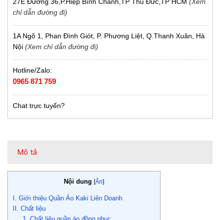
27E Đường 36,P.Hiệp Bình Chánh,TP Thủ Đức,TP HCM
(Xem
chỉ dẫn đường đi)
1A Ngõ 1, Phan Đình Giót, P. Phương Liệt, Q.Thanh Xuân, Hà
Nội
(Xem chỉ dẫn đường đi)
Hotline/Zalo:
0965 871 759
Chat trực tuyến?
Mô tả
Nội dung
[
Ẩn
]
I. Giới thiệu Quần Áo Kaki Liên Doanh
II. Chất liệu
1. Chất liệu quần áo đồng phục