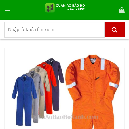
Bỏ
qua
nội
dung
Tìm
kiếm: