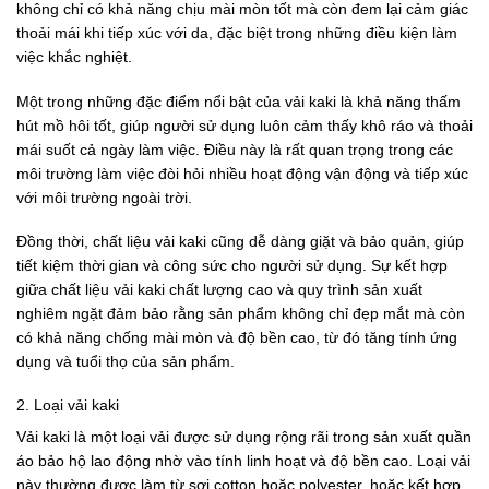
không chỉ có khả năng chịu mài mòn tốt mà còn đem lại cảm giác
thoải mái khi tiếp xúc với da, đặc biệt trong những điều kiện làm
việc khắc nghiệt.
Một trong những đặc điểm nổi bật của vải kaki là khả năng thấm
hút mồ hôi tốt, giúp người sử dụng luôn cảm thấy khô ráo và thoải
mái suốt cả ngày làm việc. Điều này là rất quan trọng trong các
môi trường làm việc đòi hỏi nhiều hoạt động vận động và tiếp xúc
với môi trường ngoài trời.
Đồng thời, chất liệu vải kaki cũng dễ dàng giặt và bảo quản, giúp
tiết kiệm thời gian và công sức cho người sử dụng. Sự kết hợp
giữa chất liệu vải kaki chất lượng cao và quy trình sản xuất
nghiêm ngặt đảm bảo rằng sản phẩm không chỉ đẹp mắt mà còn
có khả năng chống mài mòn và độ bền cao, từ đó tăng tính ứng
dụng và tuổi thọ của sản phẩm.
2.
Loại vải kaki
Vải kaki là một loại vải được sử dụng rộng rãi trong sản xuất quần
áo bảo hộ lao động nhờ vào tính linh hoạt và độ bền cao. Loại vải
này thường được làm từ sợi cotton hoặc polyester, hoặc kết hợp