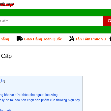
 hãng
Giao Hàng Toàn Quốc
Tận Tâm Phục Vụ
 Cấp
[
Ẩn
]
rong bảo vệ sức khỏe cho người lao động
và lý do tại sao nên chọn sản phẩm của thương hiệu này
 làm việc