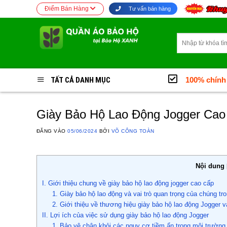
Bỏ
Điểm Bán Hàng
Tư vấn bán hàng
qua
nội
Tìm
dung
kiếm:
TẤT CẢ DANH MỤC
100% chính
Giày Bảo Hộ Lao Động Jogger Cao
ĐĂNG VÀO
05/06/2024
BỞI
VÕ CÔNG TOÀN
Nội dung
I. Giới thiệu chung về giày bảo hộ lao động jogger cao cấp
1. Giày bảo hộ lao động và vai trò quan trọng của chúng t
2. Giới thiệu về thương hiệu giày bảo hộ lao động Jogger 
II. Lợi ích của việc sử dụng giày bảo hộ lao động Jogger
1. Bảo vệ chân khỏi các nguy cơ tiềm ẩn trong môi trường