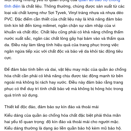
tĩnh điện
là chất liệu. Thông thường, chúng được sản xuất từ các
loại vải chất lượng như Sợi Tyvek, Vinyl tráng nhựa và nhựa dẻo
PVC. Đặc điểm cần thiết của chất liệu này là khả năng đảm bảo
tính kín kẽ đến từng milimet, ngăn chặn sự xâm nhập của vi
khuẩn và chất độc. Chất liệu cũng phải có khả năng chống thấm
nước xuất sắc, ngăn các chất lỏng gây hại bám vào và thấm qua
da. Điều này làm tăng tính hiệu quả của trang phục trong việc
ngăn ngừa tiếp xúc với chất độc và bảo vệ da khỏi tác động tiêu
cực.
Để đảm bảo tính bền và dai, vật liệu may mặc của quần áo chống
hóa chất cần phải có khả năng chịu được tác động mạnh từ bên
ngoài mà không bị rách hay xước. Điều này đảm bảo rằng trang
phục có thể duy trì tính chất bảo vệ mà không bị hỏng hóc trong
quá trình sử dụng.
Thiết kế độc đáo, đảm bảo sự kín đáo và thoải mái
Kiểu dáng của quần áo chống hóa chất đặc biệt phải thỏa mãn
hai yếu tố quan trọng: độ kín đáo và thoải mái cho người mặc.
Kiểu dáng thường là dạng áo liền quần bảo hộ kèm mũ bảo hộ.