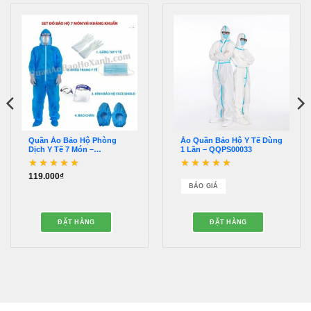
Quần Áo Bảo Hộ Phòng
Áo Quần Bảo Hộ Y Tế Dùng
Dịch Y Tế 7 Món –
1 Lần – QQPS00033
QQPS00009
119.000
₫
Được xếp hạng
5
5
Được xếp hạng
5
5
sao
sao
BÁO GIÁ
ĐẶT HÀNG
ĐẶT HÀNG