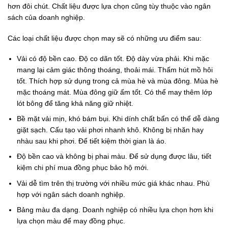
hơn đôi chút. Chất liệu được lựa chọn cũng tùy thuộc vào ngân
sách của doanh nghiệp.
Các loại chất liệu được chọn may sẽ có những ưu điểm sau:
Vải có độ bền cao. Độ co dãn tốt. Độ dày vừa phải. Khi mặc
mang lại cảm giác thông thoáng, thoải mái. Thấm hút mồ hôi
tốt. Thích hợp sử dụng trong cả mùa hè và mùa đông. Mùa hè
mặc thoáng mát. Mùa đông giữ ấm tốt. Có thể may thêm lớp
lót bông để tăng khả năng giữ nhiệt.
Bề mặt vải mịn, khó bám bụi. Khi dính chất bẩn có thể dễ dàng
giặt sạch. Cấu tạo vải phơi nhanh khô. Không bị nhăn hay
nhàu sau khi phơi. Để tiết kiệm thời gian là áo.
Độ bền cao và không bị phai màu. Để sử dụng được lâu, tiết
kiệm chi phí mua đồng phục bảo hộ mới.
Vải dễ tìm trên thị trường với nhiều mức giá khác nhau. Phù
hợp với ngân sách doanh nghiệp.
Bảng màu đa dạng. Doanh nghiệp có nhiều lựa chọn hơn khi
lựa chọn màu để may đồng phục.