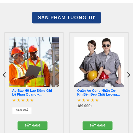
SẢN PHẨM TƯƠNG TỰ
Áo Bảo Hộ Lao Động Ghi
Quần Áo Công Nhân Cơ
Lê Phản Quang –
Khí Bền Đẹp Chất Lượng –
QAPQ00044
QDBH00013
189.000
₫
Được xếp hạng
Được xếp hạng
5
5
4.89
5 sao
sao
BÁO GIÁ
ĐẶT HÀNG
ĐẶT HÀNG