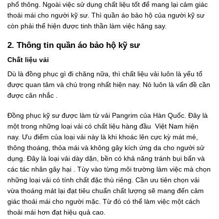
phổ thông. Ngoài việc sử dụng chất liệu tốt để mang lại cảm giác
thoải mái cho người kỹ sư. Thì quần áo bảo hộ của người kỹ sư
còn phải thể hiện được tinh thần làm việc hăng say.
2. Thông tin quần áo bảo hộ kỹ sư
Chất liệu vải
Dù là đồng phục gì đi chăng nữa, thì chất liệu vải luôn là yếu tố
được quan tâm và chú trọng nhất hiện nay. Nó luôn là vấn đề cần
được cân nhắc .
Đồng phục kỹ sư được làm từ vải Pangrim của Hàn Quốc. Đây là
một trong những loại vải có chất liệu hàng đầu Việt Nam hiện
nay. Ưu điểm của loại vải này là khi khoác lên cực kỳ mát mẻ,
thông thoáng, thỏa mái và không gây kích ứng da cho người sử
dụng. Đây là loại vải dày dặn, bền có khả năng tránh bụi bẩn và
các tác nhân gây hại . Tùy vào từng môi trường làm việc mà chọn
những loại vải có tính chất đặc thù riêng. Cần ưu tiên chọn vải
vừa thoáng mát lại đạt tiêu chuẩn chất lượng sẽ mang đến cảm
giác thoải mái cho người mặc. Từ đó có thể làm việc một cách
thoải mái hơn đạt hiệu quả cao.