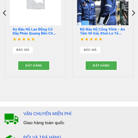
Áo Bảo Hộ Lao Động Có
Đồ Bảo Hộ Công Trình – An
Dây Phản Quang Bền Chắc
Tâm Về Giá, Khỏi Lo Té
– QDBH00031
Ngã – QABH00027
Được xếp hạng
5
5
Được xếp hạng
5
5
sao
sao
BÁO GIÁ
BÁO GIÁ
ĐẶT HÀNG
ĐẶT HÀNG
VẬN CHUYỂN MIỄN PHÍ
Giao hàng toàn quốc
ĐỔI VÀ TRẢ HÀNG