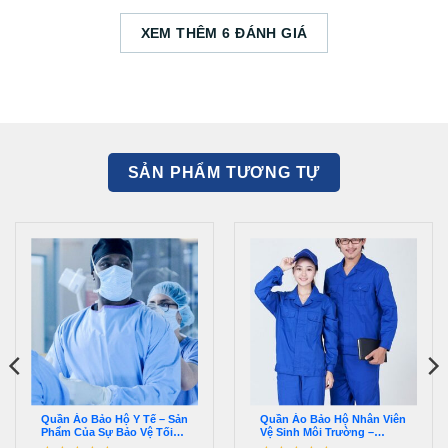
XEM THÊM 6 ĐÁNH GIÁ
SẢN PHẨM TƯƠNG TỰ
Quần Áo Bảo Hộ Y Tế – Sản
Quần Áo Bảo Hộ Nhân Viên
Phẩm Của Sự Bảo Vệ Tối
Vệ Sinh Môi Trường –
Ưu – QQPS00051
QĐBH00083