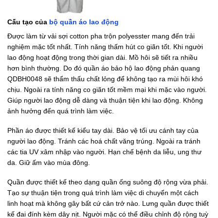
Cấu tạo của
bộ quần áo lao động
Được làm từ vải sợi cotton pha trộn polyesster mang đến trải
nghiệm mặc tốt nhất. Tính năng thấm hút co giãn tốt. Khi người
lao động hoạt động trong thời gian dài. Mồ hôi sẽ tiết ra nhiều
hơn bình thường. Do đó quần áo bảo hộ lao động phản quang
QDBH0048 sẽ thẩm thấu chất lỏng để không tạo ra mùi hôi khó
chịu. Ngoài ra tính năng co giãn tốt mềm mại khi mặc vào người.
Giúp người lao động dễ dàng và thuận tiện khi lao động. Không
ảnh hưởng đến quá trình làm việc.
Phần áo được thiết kế kiểu tay dài. Bảo vệ tối ưu cánh tay của
người lao động. Tránh các hoá chất văng trúng. Ngoài ra tránh
các tia UV xâm nhập vào người. Hạn chế bệnh da liễu, ung thư
da. Giữ ấm vào mùa đông.
Quần được thiết kế theo dạng quần ống suông độ rộng vừa phải.
Tạo sự thuận tiện trong quá trình làm việc di chuyển một cách
linh hoạt mà không gây bất cứ cản trở nào. Lưng quần được thiết
kế đai đính kèm dây nịt. Người mặc có thể điều chỉnh độ rộng tuỳ