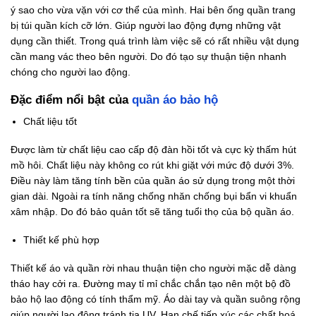
ý sao cho vừa vặn với cơ thể của mình. Hai bên ống quần trang
bị túi quần kích cỡ lớn. Giúp người lao động đựng những vật
dụng cần thiết. Trong quá trình làm việc sẽ có rất nhiều vật dụng
cần mang vác theo bên người. Do đó tạo sự thuận tiện nhanh
chóng cho người lao động.
Đặc điểm nổi bật của
quần áo bảo hộ
Chất liệu tốt
Được làm từ chất liệu cao cấp độ đàn hồi tốt và cực kỳ thấm hút
mồ hôi. Chất liệu này không co rút khi giặt với mức độ dưới 3%.
Điều này làm tăng tính bền của quần áo sử dụng trong một thời
gian dài. Ngoài ra tính năng chống nhăn chống bụi bẩn vi khuẩn
xâm nhập. Do đó bảo quản tốt sẽ tăng tuổi thọ của bộ quần áo.
Thiết kế phù hợp
Thiết kế áo và quần rời nhau thuận tiện cho người mặc dễ dàng
tháo hay cởi ra. Đường may tỉ mỉ chắc chắn tạo nên một bộ đồ
bảo hộ lao động có tính thẩm mỹ. Áo dài tay và quần suông rộng
giúp người lao động tránh tia UV. Hạn chế tiếp xúc các chất hoá