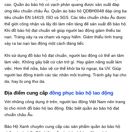
cao. Quần áo bảo hộ có vạch phản quang được sản xuất đáp
ứng tiêu chuẩn châu Âu. Quần áo bảo hộ QDBH0048 đáp ứng ba
tiêu chuẩn EN 14419, ISO và SGS. Các tiêu chuẩn châu Âu được
thế giới công nhận và lấy đó làm nền tảng để sản xuất đồ bảo hộ.
Khi đồ bảo hộ đạt chuẩn sẽ giúp người lao động giảm thiểu tai
nạn. Tráng xảy ra va chạm và nguy hiểm. Giảm thiểu tình trạng
xảy ra tai nạn lao động một cách đáng tiếc.
Khi sử dụng đồ bảo hộ đạt chuẩn, người lao động có thể an tâm
làm việc. Không gây bất cứ cản trở gì. Hay giảm năng suất làm
việc. Hơn thế nữa, bảo vệ cơ thể khỏi tia từ ngoại, tia UV. Giúp
người lao động tránh các tác nhân môi trường. Tránh gây hại cho
da, hay bị ung thư da.
Địa điểm cung cấp
đồng phục bảo hộ lao động
Với những công dụng ở trên, người lao động Việt Nam nên trang
bị cho mình đồ bảo hộ lao động. Đặc biệt quần áo bảo hộ đạt
chuẩn châu Âu.
Bảo Hộ Xanh chuyên cung cấp các sản phẩm quần áo bảo hộ