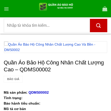
Bỏ
qua
nội
dung
Tìm
kiếm:
Quần Áo Bảo Hộ Công Nhân Chất Lượng
Cao – QDMS00002
BÁO GIÁ
Mã sản phẩm:
QDMS00002
Tình trạng:
Bảo hành tiêu chuẩn:
Mô tả cơ bản