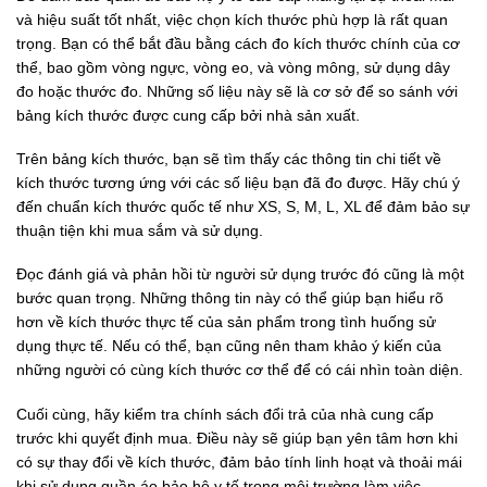
và hiệu suất tốt nhất, việc chọn kích thước phù hợp là rất quan
trọng. Bạn có thể bắt đầu bằng cách đo kích thước chính của cơ
thể, bao gồm vòng ngực, vòng eo, và vòng mông, sử dụng dây
đo hoặc thước đo. Những số liệu này sẽ là cơ sở để so sánh với
bảng kích thước được cung cấp bởi nhà sản xuất.
Trên bảng kích thước, bạn sẽ tìm thấy các thông tin chi tiết về
kích thước tương ứng với các số liệu bạn đã đo được. Hãy chú ý
đến chuẩn kích thước quốc tế như XS, S, M, L, XL để đảm bảo sự
thuận tiện khi mua sắm và sử dụng.
Đọc đánh giá và phản hồi từ người sử dụng trước đó cũng là một
bước quan trọng. Những thông tin này có thể giúp bạn hiểu rõ
hơn về kích thước thực tế của sản phẩm trong tình huống sử
dụng thực tế. Nếu có thể, bạn cũng nên tham khảo ý kiến của
những người có cùng kích thước cơ thể để có cái nhìn toàn diện.
Cuối cùng, hãy kiểm tra chính sách đổi trả của nhà cung cấp
trước khi quyết định mua. Điều này sẽ giúp bạn yên tâm hơn khi
có sự thay đổi về kích thước, đảm bảo tính linh hoạt và thoải mái
khi sử dụng quần áo bảo hộ y tế trong môi trường làm việc.