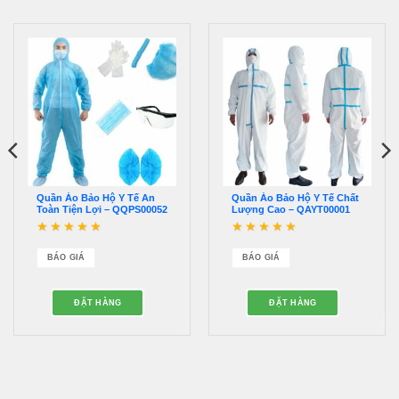
Quần Áo Bảo Hộ Y Tế An
Quần Áo Bảo Hộ Y Tế Chất
Toàn Tiện Lợi – QQPS00052
Lượng Cao – QAYT00001
Được xếp hạng
5
5
Được xếp hạng
5
5
sao
sao
BÁO GIÁ
BÁO GIÁ
ĐẶT HÀNG
ĐẶT HÀNG