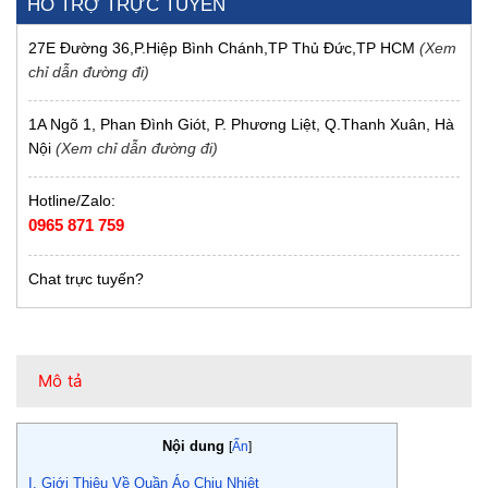
HỖ TRỢ TRỰC TUYẾN
27E Đường 36,P.Hiệp Bình Chánh,TP Thủ Đức,TP HCM
(Xem
chỉ dẫn đường đi)
1A Ngõ 1, Phan Đình Giót, P. Phương Liệt, Q.Thanh Xuân, Hà
Nội
(Xem chỉ dẫn đường đi)
Hotline/Zalo:
0965 871 759
Chat trực tuyến?
Mô tả
Nội dung
[
Ẩn
]
I. Giới Thiệu Về Quần Áo Chịu Nhiệt