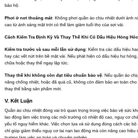
bảo hộ.
Phơi ở nơi thoáng mát
: Không phơi quần áo chịu nhiệt dưới ánh nắ
cao từ ánh sáng mặt trời có thể làm giảm tuổi thọ của sợi vải.
Cách Kiểm Tra Định Kỳ Và Thay Thế Khi Có Dấu Hiệu Hỏng Hóc
Kiểm tra trước và sau mỗi lần sử dụng
: Kiểm tra các dấu hiệu ha
hay các vết nứt trên bề mặt vải. Nếu phát hiện có dấu hiệu hư hỏn
chữa hoặc thay thế ngay lập tức.
Thay thế khi không còn đạt tiêu chuẩn bảo vệ
: Nếu quần áo chị
năng chống nhiệt, hoặc đã quá cũ, không còn đảm bảo an toàn cho
thay thế bằng sản phẩm mới.
V. Kết Luận
Quần áo chịu nhiệt đóng vai trò quan trọng trong việc bảo vệ sức k
lao động làm việc trong các môi trường có nhiệt độ cao, nguy cơ chá
yếu tố nguy hiểm khác. Việc chọn lựa và sử dụng đúng cách các bộ 
chỉ giúp giảm thiểu nguy cơ tai nạn lao động mà còn nâng cao hiệu s
trường làm việc an toàn và chuyên nghiệp.