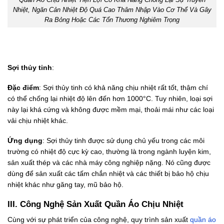
Quần Áo Chịu Nhiệt Tiện Lợi Có Khả Năng Chống Lại Sự Truyền
Nhiệt, Ngăn Cản Nhiệt Độ Quá Cao Thâm Nhập Vào Cơ Thể Và Gây
Ra Bỏng Hoặc Các Tổn Thương Nghiêm Trọng
Sợi thủy tinh
:
Đặc điểm
: Sợi thủy tinh có khả năng chịu nhiệt rất tốt, thậm chí
có thể chống lại nhiệt độ lên đến hơn 1000°C. Tuy nhiên, loại sợi
này lại khá cứng và không được mềm mại, thoải mái như các loại
vải chịu nhiệt khác.
Ứng dụng
: Sợi thủy tinh được sử dụng chủ yếu trong các môi
trường có nhiệt độ cực kỳ cao, thường là trong ngành luyện kim,
sản xuất thép và các nhà máy công nghiệp nặng. Nó cũng được
dùng để sản xuất các tấm chắn nhiệt và các thiết bị bảo hộ chịu
nhiệt khác như găng tay, mũ bảo hộ.
III. Công Nghệ Sản Xuất Quần Áo Chịu Nhiệt
Cùng với sự phát triển của công nghệ, quy trình sản xuất
quần áo