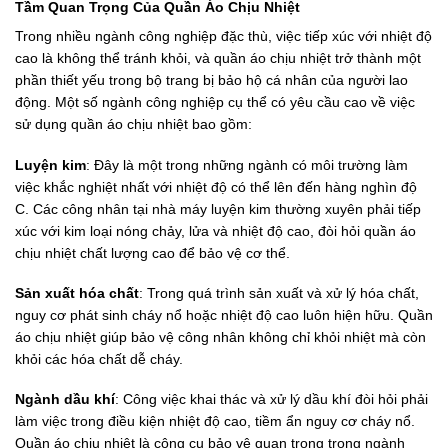
Tầm Quan Trọng Của Quần Áo Chịu Nhiệt
Trong nhiều ngành công nghiệp đặc thù, việc tiếp xúc với nhiệt độ
cao là không thể tránh khỏi, và quần áo chịu nhiệt trở thành một
phần thiết yếu trong bộ trang bị bảo hộ cá nhân của người lao
động. Một số ngành công nghiệp cụ thể có yêu cầu cao về việc
sử dụng quần áo chịu nhiệt bao gồm:
Luyện kim
: Đây là một trong những ngành có môi trường làm
việc khắc nghiệt nhất với nhiệt độ có thể lên đến hàng nghìn độ
C. Các công nhân tại nhà máy luyện kim thường xuyên phải tiếp
xúc với kim loại nóng chảy, lửa và nhiệt độ cao, đòi hỏi quần áo
chịu nhiệt chất lượng cao để bảo vệ cơ thể.
Sản xuất hóa chất
: Trong quá trình sản xuất và xử lý hóa chất,
nguy cơ phát sinh cháy nổ hoặc nhiệt độ cao luôn hiện hữu. Quần
áo chịu nhiệt giúp bảo vệ công nhân không chỉ khỏi nhiệt mà còn
khỏi các hóa chất dễ cháy.
Ngành dầu khí
: Công việc khai thác và xử lý dầu khí đòi hỏi phải
làm việc trong điều kiện nhiệt độ cao, tiềm ẩn nguy cơ cháy nổ.
Quần áo chịu nhiệt là công cụ bảo vệ quan trọng trong ngành