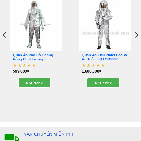
Quần Áo Bảo Hộ Chống
Quần Áo Chịu Nhiệt Bảo Vệ
Nóng Chất Lượng –
An Toàn – QACN00025
QQCN01299
599.000
₫
1.600.000
₫
Được xếp hạng
Được xếp hạng
5
5
4.89
5 sao
sao
ĐẶT HÀNG
ĐẶT HÀNG
VẬN CHUYỂN MIỄN PHÍ