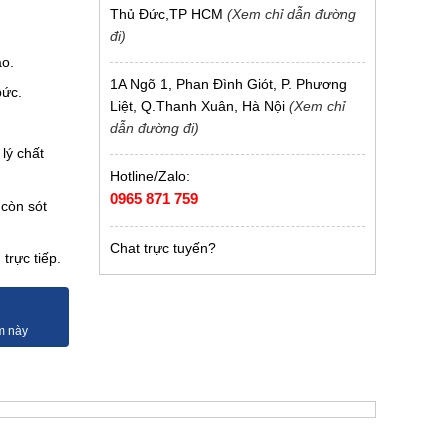
Thủ Đức,TP HCM
(Xem chỉ dẫn đường
đi)
ao.
1A Ngõ 1, Phan Đình Giót, P. Phương
bức.
Liệt, Q.Thanh Xuân, Hà Nội
(Xem chỉ
dẫn đường đi)
lý chất
Hotline/Zalo:
0965 871 759
 còn sót
Chat trực tuyến?
trực tiếp.