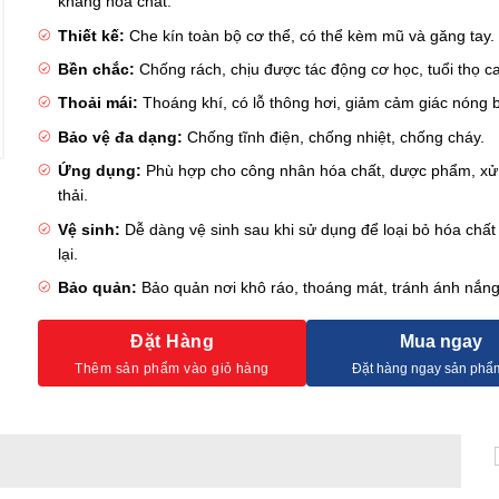
kháng hóa chất.
Thiết kế:
Che kín toàn bộ cơ thể, có thể kèm mũ và găng tay.
Bền chắc:
Chống rách, chịu được tác động cơ học, tuổi thọ c
Thoải mái:
Thoáng khí, có lỗ thông hơi, giảm cảm giác nóng 
Bảo vệ đa dạng:
Chống tĩnh điện, chống nhiệt, chống cháy.
Ứng dụng:
Phù hợp cho công nhân hóa chất, dược phẩm, xử 
thải.
Vệ sinh:
Dễ dàng vệ sinh sau khi sử dụng để loại bỏ hóa chất
lại.
Bảo quản:
Bảo quản nơi khô ráo, thoáng mát, tránh ánh nắng 
Đặt Hàng
Mua ngay