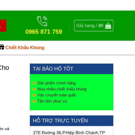
Giỏ hàng /
0
₫
0965 871 759
Chiết Khấu Khủng
Cho
TẠI BẢO HỘ TỐT
Sản phẩm chính hãng
Mua nhiều chiết khấu khủng
Vận chuyển toàn quốc
Tận tâm phục vụ
HỖ TRỢ TRỰC TUYẾN
ớc và
27E Đường 36,P.Hiệp Bình Chánh,TP