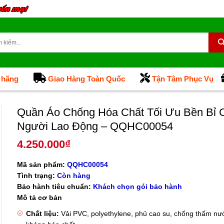
 hãng
Giao Hàng Toàn Quốc
Tận Tâm Phục Vụ
Quần Áo Chống Hóa Chất Tối Ưu Bền Bỉ 
Người Lao Động – QQHC00054
4.250.000
₫
Mã sản phẩm:
QQHC00054
Tình trạng:
Còn hàng
Bảo hành tiêu chuẩn:
Khách chọn gói bảo hành
Mô tả cơ bản
Chất liệu:
Vải PVC, polyethylene, phủ cao su, chống thấm nư