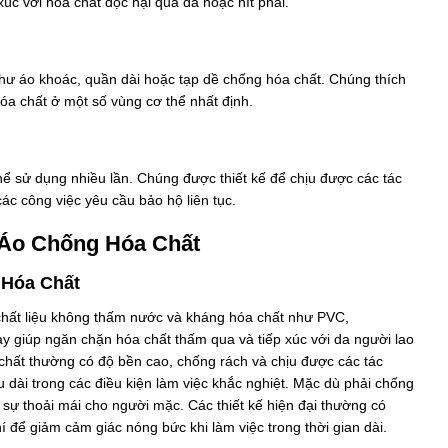
xúc với hóa chất độc hại qua da hoặc hít phải.
hư áo khoác, quần dài hoặc tạp dề chống hóa chất. Chúng thích
hóa chất ở một số vùng cơ thể nhất định.
thể sử dụng nhiều lần. Chúng được thiết kế để chịu được các tác
các công việc yêu cầu bảo hộ liên tục.
 Áo Chống Hóa Chất
 Hóa Chất
hất liệu không thấm nước và kháng hóa chất như PVC,
này giúp ngăn chặn hóa chất thấm qua và tiếp xúc với da người lao
chất thường có độ bền cao, chống rách và chịu được các tác
dài trong các điều kiện làm việc khắc nghiệt. Mặc dù phải chống
ự thoải mái cho người mặc. Các thiết kế hiện đại thường có
í để giảm cảm giác nóng bức khi làm việc trong thời gian dài.