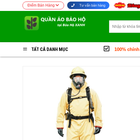
Bỏ
Điểm Bán Hàng
Tư vấn bán hàng
qua
nội
Tìm
dung
kiếm:
TẤT CẢ DANH MỤC
100% chính