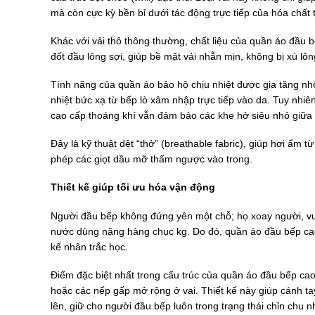
mà còn cực kỳ bền bỉ dưới tác động trực tiếp của hóa chất tẩ
Khác với vải thô thông thường, chất liệu của quần áo đầu
đốt đầu lông sợi, giúp bề mặt vải nhẵn mịn, không bị xù lôn
Tính năng của quần áo bảo hộ chịu nhiệt được gia tăng nhờ
nhiệt bức xạ từ bếp lò xâm nhập trực tiếp vào da. Tuy nhi
cao cấp thoáng khí vẫn đảm bảo các khe hở siêu nhỏ giữa c
Đây là kỹ thuật dệt “thở” (breathable fabric), giúp hơi ẩm
phép các giọt dầu mỡ thấm ngược vào trong.
Thiết kế giúp tối ưu hóa vận động
Người đầu bếp không đứng yên một chỗ; họ xoay người, vươn
nước dùng nặng hàng chục kg. Do đó, quần áo đầu bếp cao
kế nhân trắc học.
Điểm đặc biệt nhất trong cấu trúc của quần áo đầu bếp cao
hoặc các nếp gấp mở rộng ở vai. Thiết kế này giúp cánh t
lên, giữ cho người đầu bếp luôn trong trạng thái chỉn chu n