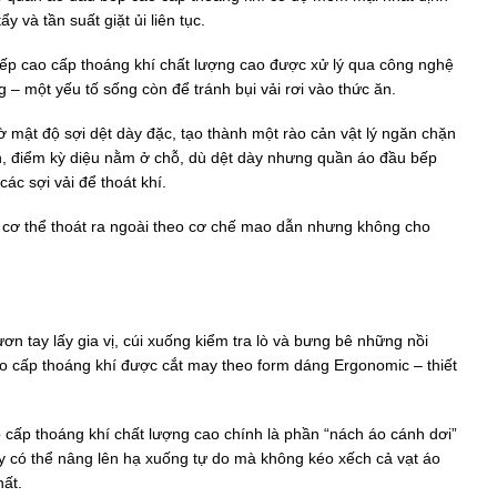
y và tần suất giặt ủi liên tục.
 bếp cao cấp thoáng khí chất lượng cao được xử lý qua công nghệ
g – một yếu tố sống còn để tránh bụi vải rơi vào thức ăn.
 mật độ sợi dệt dày đặc, tạo thành một rào cản vật lý ngăn chặn
ên, điểm kỳ diệu nằm ở chỗ, dù dệt dày nhưng quần áo đầu bếp
ác sợi vải để thoát khí.
 từ cơ thể thoát ra ngoài theo cơ chế mao dẫn nhưng không cho
 tay lấy gia vị, cúi xuống kiểm tra lò và bưng bê những nồi
 cấp thoáng khí được cắt may theo form dáng Ergonomic – thiết
 cấp thoáng khí chất lượng cao chính là phần “nách áo cánh dơi”
ay có thể nâng lên hạ xuống tự do mà không kéo xếch cả vạt áo
hất.