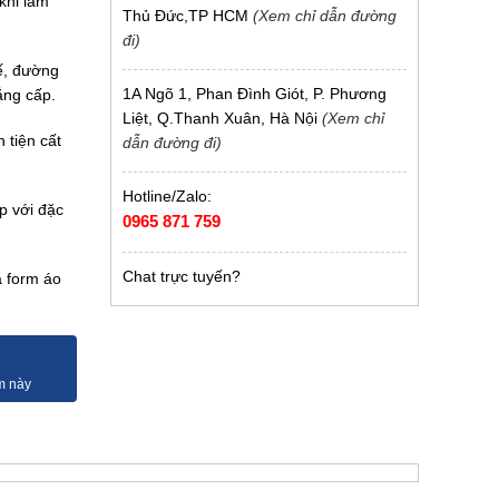
khi làm
Thủ Đức,TP HCM
(Xem chỉ dẫn đường
đi)
ế, đường
1A Ngõ 1, Phan Đình Giót, P. Phương
đẳng cấp.
Liệt, Q.Thanh Xuân, Hà Nội
(Xem chỉ
 tiện cất
dẫn đường đi)
Hotline/Zalo:
p với đặc
0965 871 759
Chat trực tuyến?
à form áo