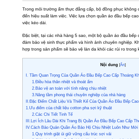
Trong môi trường ẩm thực đẳng cấp, bộ đồng phục không chỉ
đến hiệu suất làm việc. Việc lựa chọn quần áo đầu bếp cao
việc kéo dài.
Đặc biệt, tại các nhà hàng 5 sao, một bộ quần áo đầu bếp c
đảm bảo vệ sinh thực phẩm và hình ảnh chuyên nghiệp. Khi t
hợp trong sản phẩm sẽ bảo vệ làn da khỏi các rủi ro trong k
Nội dung
[
Ẩn
]
I. Tầm Quan Trọng Của Quần Áo Đầu Bếp Cao Cấp Thoáng Kh
1.Điều hòa thân nhiệt và thoát ẩm
2.Bảo vệ an toàn với tính năng chịu nhiệt
3.Nâng tầm phong thái chuyên nghiệp của nhà hàng
II.Đặc Điểm Chất Liệu Và Thiết Kế Của Quần Áo Đầu Bếp Ca
1.Ưu điểm của chất liệu cotton pha sợi kỹ thuật
2.Các Chi Tiết Tinh Tế
III.Lợi Ích Lâu Dài Khi Trang Bị Quần Áo Đầu Bếp Cao Cấp T
IV.Cách Bảo Quản Quần Áo Bảo Hộ Chịu Nhiệt Luôn Như Mới
1.Quy trình giặt ủi giữ vững cấu trúc sợi vải