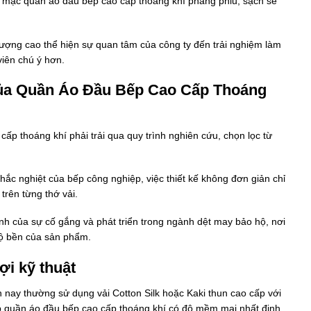
ũ mặc quần áo đầu bếp cao cấp thoáng khí phẳng phiu, sạch sẽ
lượng cao thể hiện sự quan tâm của công ty đến trải nghiệm làm
viên chú ý hơn.
 Của Quần Áo Đầu Bếp Cao Cấp Thoáng
p thoáng khí phải trải qua quy trình nghiên cứu, chọn lọc từ
hắc nghiệt của bếp công nghiệp, việc thiết kế không đơn giản chỉ
 trên từng thớ vải.
nh của sự cố gắng và phát triển trong ngành dệt may bảo hộ, nơi
độ bền của sản phẩm.
ợi kỹ thuật
nay thường sử dụng vải Cotton Silk hoặc Kaki thun cao cấp với
giúp quần áo đầu bếp cao cấp thoáng khí có độ mềm mại nhất định