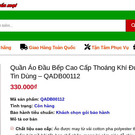
 hãng
Giao Hàng Toàn Quốc
Tận Tâm Phục Vụ
Quần Áo Đầu Bếp Cao Cấp Thoáng Khí 
Tin Dùng – QADB00112
330.000
₫
Mã sản phẩm:
QADB00112
Tình trạng:
Còn hàng
Bảo hành tiêu chuẩn:
Khách chọn gói bảo hành
Mô tả cơ bản
Chất liệu cao cấp:
Áo được may từ vải cotton pha polyester t