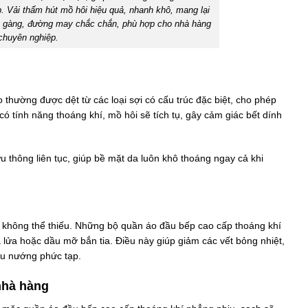
. Vải thấm hút mồ hôi hiệu quả, nhanh khô, mang lại
gọn gàng, đường may chắc chắn, phù hợp cho nhà hàng
chuyên nghiệp.
thường được dệt từ các loại sợi có cấu trúc đặc biệt, cho phép
ó tính năng thoáng khí, mồ hôi sẽ tích tụ, gây cảm giác bết dính
u thông liên tục, giúp bề mặt da luôn khô thoáng ngay cả khi
tố không thể thiếu. Những bộ quần áo đầu bếp cao cấp thoáng khí
 lửa hoặc dầu mỡ bắn tia. Điều này giúp giảm các vết bỏng nhiệt,
nấu nướng phức tạp.
nhà hàng