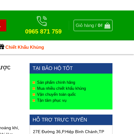
Giỏ hàng /
0
₫
0965 871 759
Chiết Khấu Khủng
Được
TẠI BẢO HỘ TỐT
Sản phẩm chính hãng
Mua nhiều chiết khấu khủng
Vận chuyển toàn quốc
Tận tâm phục vụ
HỖ TRỢ TRỰC TUYẾN
hoáng khí,
27E Đường 36,P.Hiệp Bình Chánh,TP