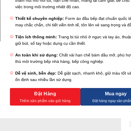
thấm hút mồ hôi tốt, hạn chế nhăn, mang lại cảm giác dễ chịu 
việc trong môi trường nhiệt độ cao.
Thiết kế chuyên nghiệp:
Form áo đầu bếp đạt chuẩn quốc t
may chắc chắn, chi tiết viền tinh tế, tôn lên vẻ sang trọng và 
Tiện ích thông minh:
Trang bị túi nhỏ ở ngực và tay áo, thuận
giữ bút, sổ tay hoặc dụng cụ cần thiết.
An toàn khi sử dụng:
Chất vải hạn chế bám dầu mỡ, phù hợ
thù môi trường bếp nhà hàng, bếp công nghiệp.
Dễ vệ sinh, bền đẹp:
Dễ giặt sạch, nhanh khô, giữ màu tốt v
ổn định sau nhiều lần sử dụng.
Đặt Hàng
Mua ngay