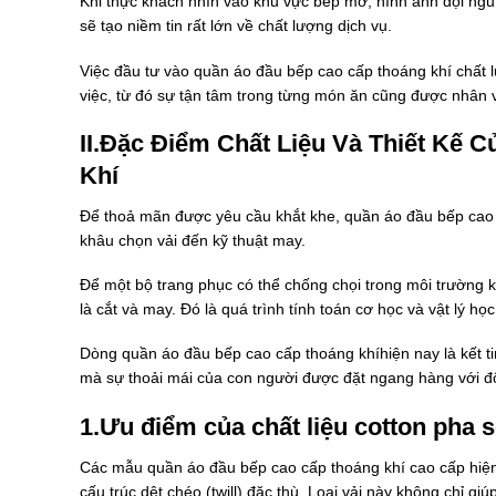
Khi thực khách nhìn vào khu vực bếp mở, hình ảnh đội ng
sẽ tạo niềm tin rất lớn về chất lượng dịch vụ.
Việc đầu tư vào quần áo đầu bếp cao cấp thoáng khí chất 
việc, từ đó sự tận tâm trong từng món ăn cũng được nhân 
II.Đặc Điểm Chất Liệu Và Thiết Kế
Khí
Để thoả mãn được yêu cầu khắt khe, quần áo đầu bếp cao cấ
khâu chọn vải đến kỹ thuật may.
Để một bộ trang phục có thể chống chọi trong môi trường k
là cắt và may. Đó là quá trình tính toán cơ học và vật lý học
Dòng quần áo đầu bếp cao cấp thoáng khíhiện nay là kết ti
mà sự thoải mái của con người được đặt ngang hàng với 
1.Ưu điểm của chất liệu cotton pha s
Các mẫu quần áo đầu bếp cao cấp thoáng khí cao cấp hiện 
cấu trúc dệt chéo (twill) đặc thù. Loại vải này không chỉ 