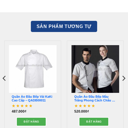
SẢN PHẨM TƯƠNG TỰ
Quần Áo Đầu Bếp Vải KaKi
Quần Áo Đầu Bếp Màu
Cao Cấp – QADB00011
Trắng Phong Cách Châu Âu
– QADB00019
487.000
₫
520.000
₫
Được xếp hạng
5
5
Được xếp hạng
5
5
sao
sao
ĐẶT HÀNG
ĐẶT HÀNG