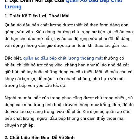
I. Đặc Điểm Nổi Bật Của
Quần Áo Đầu Bếp Chất
Lượng
1. Thiết Kế Tiện Lợi, Thoải Mái
Quần áo đầu bếp chất lượng được thiết kế theo form dáng gọn
gàng, vừa vặn. Kiểu dáng thường chú trọng sự tiện lợi: cổ áo cao
để hạn chế dầu mỡ bắn, tay áo có độ rộng vừa phải để dễ dàng
vận động nhưng vẫn giữ được sự an toàn khi thao tác gần lửa.
Đặc biệt,
quần áo đầu bếp chất lượng thoáng mát
thường có
nhiều chi tiết hỗ trợ công việc, chẳng hạn như túi áo nhỏ để cất
giữ bút, sổ tay hoặc những dụng cụ cần thiết. Một số mẫu còn có
khuy cài tiện lợi, dễ mặc – cởi nhanh chóng, phù hợp với môi
trường bếp vốn yêu cầu tốc độ.
Ngoài ra, màu sắc của trang phục cũng được chú trọng nhiều, sử
dụng các màu trung tính hoặc truyền thống như trắng, đen, đỏ đô
để vừa tạo sự sang trọng, vừa dễ phối. Khi diện bộ quần áo đầu
bếp chất lượng, người đầu bếp không chỉ cảm thấy thoải mái
chuyên nghiệp.
2. Chất Liệu Bền Đẹp, Dễ Vệ Sinh