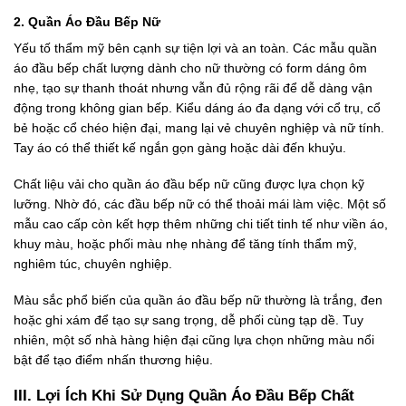
2. Quần Áo Đầu Bếp Nữ
Yếu tố thẩm mỹ bên cạnh sự tiện lợi và an toàn. Các mẫu quần
áo đầu bếp chất lượng dành cho nữ thường có form dáng ôm
nhẹ, tạo sự thanh thoát nhưng vẫn đủ rộng rãi để dễ dàng vận
động trong không gian bếp. Kiểu dáng áo đa dạng với cổ trụ, cổ
bẻ hoặc cổ chéo hiện đại, mang lại vẻ chuyên nghiệp và nữ tính.
Tay áo có thể thiết kế ngắn gọn gàng hoặc dài đến khuỷu.
Chất liệu vải cho quần áo đầu bếp nữ cũng được lựa chọn kỹ
lưỡng. Nhờ đó, các đầu bếp nữ có thể thoải mái làm việc. Một số
mẫu cao cấp còn kết hợp thêm những chi tiết tinh tế như viền áo,
khuy màu, hoặc phối màu nhẹ nhàng để tăng tính thẩm mỹ,
nghiêm túc, chuyên nghiệp.
Màu sắc phổ biến của quần áo đầu bếp nữ thường là trắng, đen
hoặc ghi xám để tạo sự sang trọng, dễ phối cùng tạp dề. Tuy
nhiên, một số nhà hàng hiện đại cũng lựa chọn những màu nổi
bật để tạo điểm nhấn thương hiệu.
III. Lợi Ích Khi Sử Dụng Quần Áo Đầu Bếp Chất