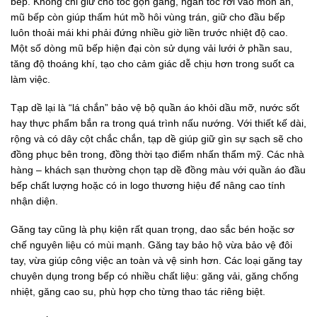
bếp. Không chỉ giữ cho tóc gọn gàng, ngăn tóc rơi vào món ăn,
mũ bếp còn giúp thấm hút mồ hôi vùng trán, giữ cho đầu bếp
luôn thoải mái khi phải đứng nhiều giờ liền trước nhiệt độ cao.
Một số dòng mũ bếp hiện đại còn sử dụng vải lưới ở phần sau,
tăng độ thoáng khí, tạo cho cảm giác dễ chịu hơn trong suốt ca
làm việc.
Tạp dề lại là “lá chắn” bảo vệ bộ quần áo khỏi dầu mỡ, nước sốt
hay thực phẩm bắn ra trong quá trình nấu nướng. Với thiết kế dài,
rộng và có dây cột chắc chắn, tạp dề giúp giữ gìn sự sạch sẽ cho
đồng phục bên trong, đồng thời tạo điểm nhấn thẩm mỹ. Các nhà
hàng – khách sạn thường chọn tạp dề đồng màu với quần áo đầu
bếp chất lượng hoặc có in logo thương hiệu để nâng cao tính
nhận diện.
Găng tay cũng là phụ kiện rất quan trọng, dao sắc bén hoặc sơ
chế nguyên liệu có mùi mạnh. Găng tay bảo hộ vừa bảo vệ đôi
tay, vừa giúp công việc an toàn và vệ sinh hơn. Các loại găng tay
chuyên dụng trong bếp có nhiều chất liệu: găng vải, găng chống
nhiệt, găng cao su, phù hợp cho từng thao tác riêng biệt.