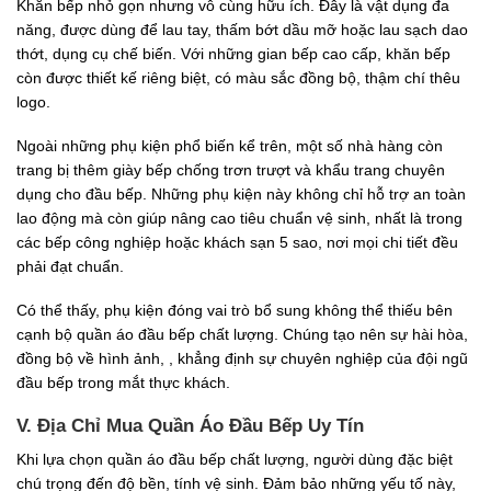
Khăn bếp nhỏ gọn nhưng vô cùng hữu ích. Đây là vật dụng đa
năng, được dùng để lau tay, thấm bớt dầu mỡ hoặc lau sạch dao
thớt, dụng cụ chế biến. Với những gian bếp cao cấp, khăn bếp
còn được thiết kế riêng biệt, có màu sắc đồng bộ, thậm chí thêu
logo.
Ngoài những phụ kiện phổ biến kể trên, một số nhà hàng còn
trang bị thêm giày bếp chống trơn trượt và khẩu trang chuyên
dụng cho đầu bếp. Những phụ kiện này không chỉ hỗ trợ an toàn
lao động mà còn giúp nâng cao tiêu chuẩn vệ sinh, nhất là trong
các bếp công nghiệp hoặc khách sạn 5 sao, nơi mọi chi tiết đều
phải đạt chuẩn.
Có thể thấy, phụ kiện đóng vai trò bổ sung không thể thiếu bên
cạnh bộ quần áo đầu bếp chất lượng. Chúng tạo nên sự hài hòa,
đồng bộ về hình ảnh, , khẳng định sự chuyên nghiệp của đội ngũ
đầu bếp trong mắt thực khách.
V. Địa Chỉ Mua Quần Áo Đầu Bếp Uy Tín
Khi lựa chọn quần áo đầu bếp chất lượng, người dùng đặc biệt
chú trọng đến độ bền, tính vệ sinh. Đảm bảo những yếu tố này,