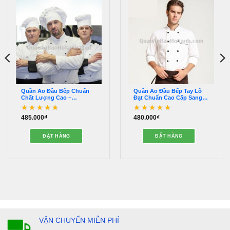
Quần Áo Đầu Bếp Chuẩn
Quần Áo Đầu Bếp Tay Lỡ
Chất Lượng Cao –
Đạt Chuẩn Cao Cấp Sang
QADB00004
Trọng – QADB00020
485.000
₫
480.000
₫
Được xếp hạng
5
5
Được xếp hạng
5
5
sao
sao
ĐẶT HÀNG
ĐẶT HÀNG
VẬN CHUYỂN MIỄN PHÍ