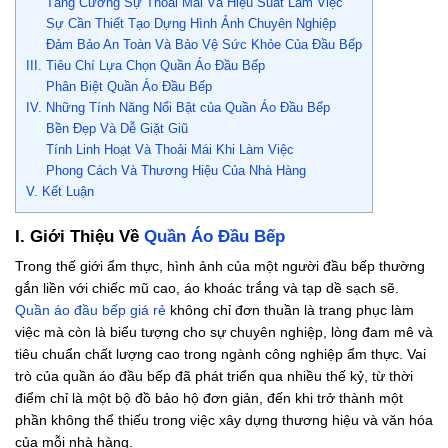
Tăng Cường Sự Thoải Mái Và Hiệu Suất Làm Việc
Sự Cần Thiết Tạo Dựng Hình Ảnh Chuyên Nghiệp
Đảm Bảo An Toàn Và Bảo Vệ Sức Khỏe Của Đầu Bếp
III. Tiêu Chí Lựa Chọn Quần Áo Đầu Bếp
Phân Biệt Quần Áo Đầu Bếp
IV. Những Tính Năng Nổi Bật của Quần Áo Đầu Bếp
Bền Đẹp Và Dễ Giặt Giũ
Tính Linh Hoạt Và Thoải Mái Khi Làm Việc
Phong Cách Và Thương Hiệu Của Nhà Hàng
V. Kết Luận
I. Giới Thiệu Về
Quần Áo Đầu Bếp
Trong thế giới ẩm thực, hình ảnh của một người đầu bếp thường
gắn liền với chiếc mũ cao, áo khoác trắng và tạp dề sạch sẽ.
Quần áo đầu bếp giá rẻ
không chỉ đơn thuần là trang phục làm
việc mà còn là biểu tượng cho sự chuyên nghiệp, lòng đam mê và
tiêu chuẩn chất lượng cao trong ngành công nghiệp ẩm thực. Vai
trò của quần áo đầu bếp đã phát triển qua nhiều thế kỷ, từ thời
điểm chỉ là một bộ đồ bảo hộ đơn giản, đến khi trở thành một
phần không thể thiếu trong việc xây dựng thương hiệu và văn hóa
của mỗi nhà hàng.