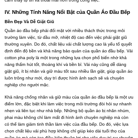
cảm thấy tự tin và thoải mái hơn trong công việc.
IV. Những Tính Năng Nổi Bật của Quần Áo Đầu Bếp
Bền Đẹp Và Dễ Giặt Giũ
Quần áo đầu bếp phải đối mặt với nhiều thách thức trong môi
trường làm việc, từ dầu mỡ, nhiệt độ cao đến việc phải giặt giũ
thường xuyên. Do đó, chất liệu vải chất lượng cao là yếu tố quyết
định đến độ bền và khả năng bảo quản của quần áo đầu bếp. Vải
cotton pha poly là một trong những lựa chọn phổ biến nhờ khả
năng thấm hút tốt, thoáng khí và bền bỉ. Vải này cũng dễ dàng
giặt giũ, ít bị nhăn và giữ màu tốt sau nhiều lần giặt, giúp quần áo
luôn trông như mới, duy trì được hình ảnh sạch sẽ và chuyên
nghiệp cho người mặc.
Khả năng chống nhăn và giữ màu của quần áo đầu bếp là một ưu
điểm lớn, đặc biệt khi làm việc trong môi trường đòi hỏi sự nhanh
nhẹn và liên tục như nhà bếp. Những bộ quần áo bị nhăn nhúm,
phai màu không chỉ làm mất đi hình ảnh chuyên nghiệp mà còn
có thể làm giảm tinh thần làm việc của đầu bếp. Do đó, việc lựa
chọn chất liệu vải phù hợp không chỉ giúp kéo dài tuổi thọ của
quần áo mà còn tạo điều kiện thuận lợi cho việc duy trì sự chuyên