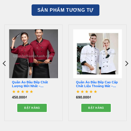
SẢN PHẨM TƯƠNG TỰ
Quần Áo Đầu Bếp Chất
Quần Áo Đầu Bếp Cao Cấp
Lượng Mới Nhất –
Chất Liệu Thoáng Mát –
QADB00026
QADB00025
450.000
₫
690.000
₫
Được xếp hạng
5
5
Được xếp hạng
5
5
sao
sao
ĐẶT HÀNG
ĐẶT HÀNG