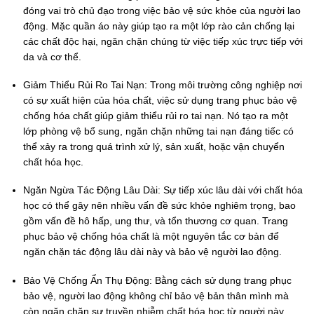
đóng vai trò chủ đạo trong việc bảo vệ sức khỏe của người lao
động. Mặc quần áo này giúp tạo ra một lớp rào cản chống lại
các chất độc hại, ngăn chặn chúng từ việc tiếp xúc trực tiếp với
da và cơ thể.
Giảm Thiểu Rủi Ro Tai Nạn:
Trong môi trường công nghiệp nơi
có sự xuất hiện của hóa chất, việc sử dụng trang phục bảo vệ
chống hóa chất giúp giảm thiểu rủi ro tai nạn. Nó tạo ra một
lớp phòng vệ bổ sung, ngăn chặn những tai nạn đáng tiếc có
thể xảy ra trong quá trình xử lý, sản xuất, hoặc vận chuyển
chất hóa học.
Ngăn Ngừa Tác Động Lâu Dài:
Sự tiếp xúc lâu dài với chất hóa
học có thể gây nên nhiều vấn đề sức khỏe nghiêm trọng, bao
gồm vấn đề hô hấp, ung thư, và tổn thương cơ quan. Trang
phục bảo vệ chống hóa chất là một nguyên tắc cơ bản để
ngăn chặn tác động lâu dài này và bảo vệ người lao động.
Bảo Vệ Chống Ẩn Thụ Động:
Bằng cách sử dụng trang phục
bảo vệ, người lao động không chỉ bảo vệ bản thân mình mà
còn ngăn chặn sự truyền nhiễm chất hóa học từ người này