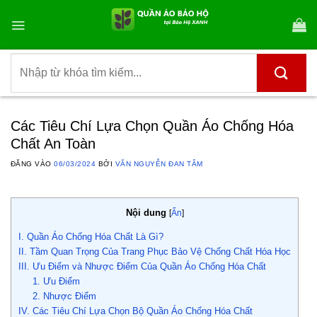
Bỏ
qua
nội
dung
Tìm
kiếm:
Các Tiêu Chí Lựa Chọn Quần Áo Chống Hóa
Chất An Toàn
ĐĂNG VÀO
06/03/2024
BỞI
VĂN NGUYỄN ĐAN TÂM
Nội dung
[
Ẩn
]
I. Quần Áo Chống Hóa Chất Là Gì?
II. Tầm Quan Trọng Của Trang Phục Bảo Vệ Chống Chất Hóa Học
III. Ưu Điểm và Nhược Điểm Của Quần Áo Chống Hóa Chất
1. Ưu Điểm
2. Nhược Điểm
IV. Các Tiêu Chí Lựa Chọn Bộ Quần Áo Chống Hóa Chất