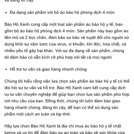
và đáng tin cậy.
Đa dạng sản phẩm với bộ áo bảo hộ phòng dịch 4 món
Bảo Hộ Xanh cung cấp một loạt sản phẩm áo bảo hộ y tế, bao
gồm bộ áo bảo hộ phòng dịch 4 món. Sản phẩm này bao gồm áo
liền mũ và 2 bọc chân, đảm bảo sự bảo vệ tuyệt đối cho người sử
dụng khỏi sự xâm lược của virus, vi khuẩn, khí độc, hóa chất, và
nhiều yếu tố gây hại khác. Với sự đa dạng về sản phẩm, chúng
tôi đảm bảo có sẵn kích cỡ phù hợp với tất cả mọi người.
Hỗ trợ tư vấn và giao hàng nhanh chóng
Chúng tôi hiểu rằng việc lựa chọn sản phẩm áo bảo hộ y tế có thể
đòi hỏi sự tư vấn và hỗ trợ. Bảo Hộ Xanh cam kết cung cấp dịch
vụ tư vấn chuyên nghiệp để giúp bạn chọn lựa sản phẩm phù hợp
với nhu cầu của bạn. Đồng thời, chúng tôi luôn đảm bảo giao
hàng nhanh chóng, đáng tin cậy, để bạn có thể sử dụng sản
phẩm một cách an toàn và kịp thời.
Hãy lựa chọn Bảo Hộ Xanh là địa chỉ mua áo bảo hộ y tế chất
lượng và uy tín để đảm bảo sự an toàn và bảo vệ sức khỏe của