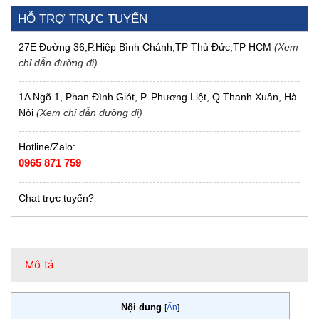
HỖ TRỢ TRỰC TUYẾN
27E Đường 36,P.Hiệp Bình Chánh,TP Thủ Đức,TP HCM
(Xem
chỉ dẫn đường đi)
1A Ngõ 1, Phan Đình Giót, P. Phương Liệt, Q.Thanh Xuân, Hà
Nội
(Xem chỉ dẫn đường đi)
Hotline/Zalo:
0965 871 759
Chat trực tuyến?
Mô tả
Nội dung
[
Ẩn
]