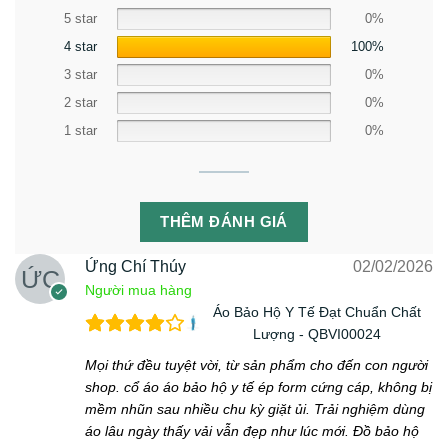
5 star
0%
4 star
100%
3 star
0%
2 star
0%
1 star
0%
THÊM ĐÁNH GIÁ
Ứng Chí Thúy
02/02/2026
Người mua hàng
Áo Bảo Hộ Y Tế Đạt Chuẩn Chất
Lượng - QBVI00024
Mọi thứ đều tuyệt vời, từ sản phẩm cho đến con người
shop. cổ áo áo bảo hộ y tế ép form cứng cáp, không bị
mềm nhũn sau nhiều chu kỳ giặt ủi. Trải nghiệm dùng
áo lâu ngày thấy vải vẫn đẹp như lúc mới. Đồ bảo hộ