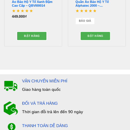
Áo Bảo Hộ Y Tế Xanh Đậm
Quần Áo Bảo Hộ Y Tế
Cao Cấp – QBVI00014
Alphatec 2000 –
QQPS00050
449.000
₫
Được xếp hạng
5
5
Được xếp hạng
sao
4.88
5 sao
BÁO GIÁ
ĐẶT HÀNG
ĐẶT HÀNG
VẬN CHUYỂN MIỄN PHÍ
Giao hàng toàn quốc
ĐỔI VÀ TRẢ HÀNG
Thời gian đỗi trả lên đến 90 ngày
THANH TOÁN DỄ DÀNG