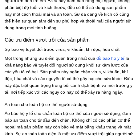
người lớn đến trẻ em. Điều này đảm bảo rằng mọi người, không
phân biệt độ tuổi và kích thước, đều có thể sử dụng sản phẩm
này một cách thoải mái và an toàn. Sự đa dạng về kích cỡ cũng
thể hiện sự quan tâm đến sự phù hợp và thoải mái của người sử
dụng trong mọi tình huống.
Các ưu điểm vượt trội của sản phẩm
Sự bảo vệ tuyệt đối trước virus, vi khuẩn, khí độc, hóa chất
Một trong những ưu điểm quan trọng nhất của
đồ bảo hộ y tế
là
khả năng bảo vệ tuyệt đối người sử dụng khỏi sự xâm lược của
các yếu tố có hại. Sản phẩm này ngăn chặn virus, vi khuẩn, khí
độc, hóa chất và các nguyên tố có thể gây hại cho sức khỏe. Điều
này đặc biệt quan trọng trong bối cảnh dịch bệnh và môi trường y
tế, nơi tiếp xúc với các nguy cơ này có thể xảy ra hàng ngày.
An toàn cho toàn bộ cơ thể người sử dụng
Áo bảo hộ y tế che chắn toàn bộ cơ thể của người sử dụng, đảm
bảo an toàn cho từ đầu đến chân. Không chỉ có các phần cơ thể
ngoài mà sản phẩm này còn bảo vệ mắt bằng khẩu trang và mắt
kính. Sự an toàn toàn diện là một ưu điểm vượt trội giúp người sử