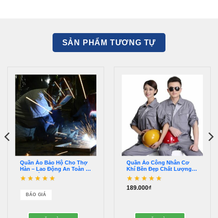
SẢN PHẨM TƯƠNG TỰ
Quần Áo Bảo Hộ Cho Thợ
Quần Áo Công Nhân Cơ
Hàn – Lao Động An Toàn –
Khí Bền Đẹp Chất Lượng –
Khỏi Màn Về Gía –
QDBH00013
QQAK00019
189.000
₫
Được xếp hạng
5
5
Được xếp hạng
5
5
sao
sao
BÁO GIÁ