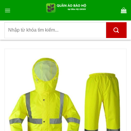
Bỏ
qua
nội
dung
Tìm
kiếm: