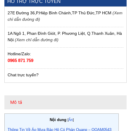
HỖ TRỢ TRỰC TUYẾN
27E Đường 36,P.Hiệp Bình Chánh,TP Thủ Đức,TP HCM
(Xem
chỉ dẫn đường đi)
1A Ngõ 1, Phan Đình Giót, P. Phương Liệt, Q.Thanh Xuân, Hà
Nội
(Xem chỉ dẫn đường đi)
Hotline/Zalo:
0965 871 759
Chat trực tuyến?
Mô tả
Nội dung
[
Ẩn
]
Thông Tin Về Áo Mưa Bảo Hộ Có Phản Quang – QQAM0543