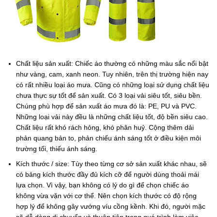
Chất liệu sản xuất: Chiếc áo thường có những màu sắc nổi bật
như vàng, cam, xanh neon. Tuy nhiên, trên thị trường hiện nay
có rất nhiều loại áo mưa. Cũng có những loại sử dụng chất liệu
chưa thực sự tốt để sản xuất. Có 3 loại vải siêu tốt, siêu bền.
Chúng phù hợp để sản xuất áo mưa đó là: PE, PU và PVC.
Những loại vải này đều là những chất liệu tốt, độ bền siêu cao.
Chất liệu rất khó rách hỏng, khó phân huỷ. Cộng thêm dải
phản quang bản to, phản chiếu ánh sáng tốt ở điều kiện môi
trường tối, thiếu ánh sáng.
Kích thước / size: Tùy theo từng cơ sở sản xuất khác nhau, sẽ
có bảng kích thước đầy đủ kích cỡ để người dùng thoải mái
lựa chọn. Vì vậy, bạn không có lý do gì để chọn chiếc áo
không vừa vặn với cơ thể. Nên chọn kích thước có độ rộng
hợp lý để không gây vướng víu cồng kềnh. Khi đó, người mặc
sẽ dễ dàng di chuyển và thuận tiện trong quá trình làm việc.