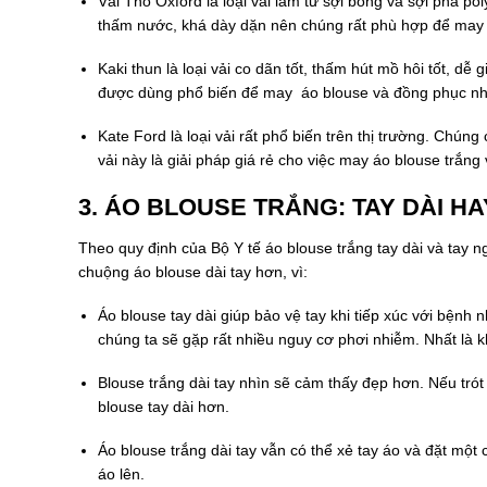
Vải Thô Oxford là loại vải làm từ sợi bông và sợi pha po
thấm nước, khá dày dặn nên chúng rất phù hợp để may 
Kaki thun là loại vải co dãn tốt, thấm hút mồ hôi tốt, d
được dùng phổ biến để may áo blouse và đồng phục nhâ
Kate Ford là loại vải rất phổ biến trên thị trường. Chú
vải này là giải pháp giá rẻ cho việc may áo blouse trắng 
3. ÁO BLOUSE TRẮNG: TAY DÀI H
Theo quy định của Bộ Y tế áo blouse trắng tay dài và tay
chuộng áo blouse dài tay hơn, vì:
Áo blouse tay dài giúp bảo vệ tay khi tiếp xúc với bệnh n
chúng ta sẽ gặp rất nhiều nguy cơ phơi nhiễm. Nhất là k
Blouse trắng dài tay nhìn sẽ cảm thấy đẹp hơn. Nếu tr
blouse tay dài hơn.
Áo blouse trắng dài tay vẫn có thể xẻ tay áo và đặt một
áo lên.