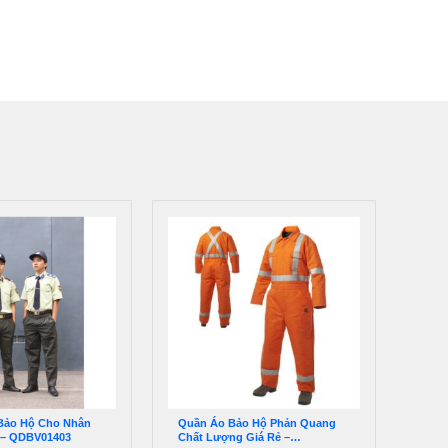
Bảo Hộ Cho Nhân
Quần Áo Bảo Hộ Phản Quang
 – QDBV01403
Chất Lượng Giá Rẻ –