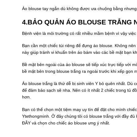
Áo blouse tay ngắn dù không được ưa chuộng bằng nhưng n
4.BẢO QUẢN ÁO BLOUSE TRẮNG 
Bệnh viện là môi trường có rất nhiều mầm bệnh vì vậy việc 
Bạn cần một chiếc túi riêng để đựng áo blouse. Không nên 
này giúp tránh vi khuẩn trên áo bám vào các bề mặt bạn k
Bề mặt bên ngoài của áo blouse sẽ tiếp xúc trực tiếp với m
bề mặt bên trong blouse trắng ra ngoài trước khi xếp gọn
Áo blouse trắng là thứ dễ bị sinh viên Y bỏ quên nhất. Dù 
để đảm bảo sạch sẽ nha. Nên có ít nhất 2 chiếc trong tủ đồ 
hơn.
Bạn có thể chọn một tiệm may uy tín để đặt cho mình chiế
Ytethongminh. Ở đây chúng tôi có blouse trắng với đầy đủ
ĐÂY và chọn cho chiếc áo blouse ưng ý nhất.