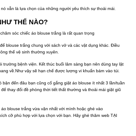
ó vẫn là lựa chọn của những người yêu thích sự thoải mái.
NHƯ THẾ NÀO?
chăm sóc chiếc áo blouse trắng là rất quan trọng
để blouse trắng chung với sách vở và các vật dụng khác. Điều
hông thể vệ sinh thường xuyên.
ôi trường bệnh viện. Kết thúc buổi lâm sàng bạn nên dùng tay lật
 mang về.Như vậy sẽ hạn chế được lượng vi khuẩn bám vào túi.
có bận đến đâu bạn cũng cố gắng giặt áo blouse ít nhất 3 lần/tuần
để thay đổi đề phòng thời tiết thất thường và thoải mái giặt giũ
c áo blouse trắng vừa vặn nhất với mình hoặc ghé vào
 kích cỡ phù hợp với lựa chọn với bạn. Hãy ghé thăm web TẠI