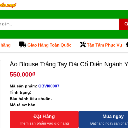
 hãng
Giao Hàng Toàn Quốc
Tận Tâm Phục Vụ
Áo Blouse Trắng Tay Dài Cổ Điển Ngành 
550.000
₫
Mã sản phẩm:
QBVI00007
Tình trạng:
Bảo hành tiêu chuẩn:
Mô tả cơ bản
Đặt Hàng
Mua ngay