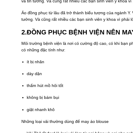
và tin tưởng. Và cũng rất nhiều các bạn sinh viên y khoa vì
Áo đồng phục từ lâu đã trở thành biểu tượng của ngành Y. V
tưởng. Và cũng rất nhiều các bạn sinh viên y khoa vì phải 
2.ĐỒNG PHỤC BỆNH VIỆN NÊN MAY
Môi trường bệnh viện là nơi có cường độ cao, có khi bạn ph
có những đặc tính như:
ít bị nhăn
dày dặn
thấm hút mồ hôi tốt
không bị bám bụi
giặt nhanh khô
Những loại vải thường dùng để may áo blouse