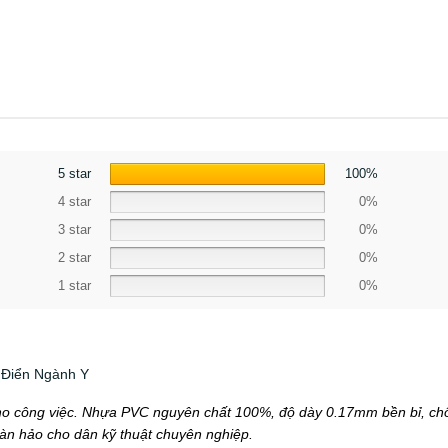
5 star
100%
4 star
0%
3 star
0%
2 star
0%
1 star
0%
 Điển Ngành Y
cho công việc. Nhựa PVC nguyên chất 100%, độ dày 0.17mm bền bỉ, chốn
oàn hảo cho dân kỹ thuật chuyên nghiệp.