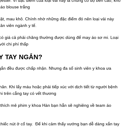
lyester. Vì đặc điểm của loại vải này là chúng có độ bền cao, khó
áo blouse trắng
ễ giặt, mau khô. Chính nhờ những đặc điểm đó nên loại vải này
n viên ngành y tế.
ng có giá cả phải chăng thường được dùng để may áo sơ mi. Loại
với chi phí thấp
AY TAY NGẮN?
 ngắn đều được chấp nhận. Nhưng đa số sinh viên y khoa ưa
hân. Khi lấy máu hoặc phải tiếp xúc với dịch tiết từ người bệnh
hi trên cẳng tay có vết thương
ót thích mê phim y khoa Hàn bạn hẳn sẽ nghiêng về team áo
 chiếc nút ở cổ tay. Để khi cảm thấy vướng bạn dễ dàng xắn tay