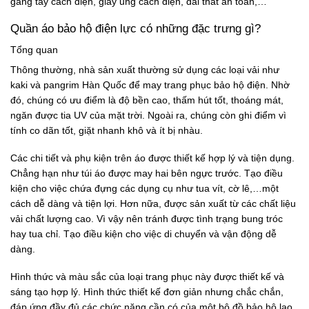
găng tay cách điện, giày ủng cách điện, đai thắt an toàn,…
Quần áo bảo hộ điện lực có những đặc trưng gì?
Tổng quan
Thông thường, nhà sản xuất thường sử dụng các loại vải như
kaki và pangrim Hàn Quốc để may trang phục bảo hộ điện. Nhờ
đó, chúng có ưu điểm là độ bền cao, thấm hút tốt, thoáng mát,
ngăn được tia UV của mặt trời. Ngoài ra, chúng còn ghi điểm vì
tính co dãn tốt, giặt nhanh khô và ít bị nhàu.
Các chi tiết và phụ kiện trên áo được thiết kế hợp lý và tiện dụng.
Chẳng hạn như túi áo được may hai bên ngực trước. Tạo điều
kiện cho việc chứa đựng các dụng cụ như tua vít, cờ lê,…một
cách dễ dàng và tiện lợi. Hơn nữa, được sản xuất từ các chất liệu
vải chất lượng cao. Vì vậy nên tránh được tình trạng bung tróc
hay tua chỉ. Tạo điều kiện cho việc di chuyển và vận động dễ
dàng.
Hình thức và màu sắc của loại trang phục này được thiết kế và
sáng tạo hợp lý. Hình thức thiết kế đơn giản nhưng chắc chắn,
đáp ứng đầy đủ các chức năng cần có của một bộ đồ bảo hộ lao