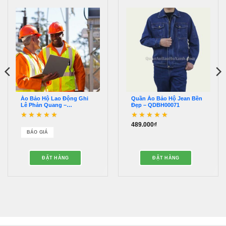
Áo Bảo Hộ Lao Động Ghi
Quần Áo Bảo Hộ Jean Bền
Lê Phản Quang –
Đẹp – QDBH00071
QAPQ00044
489.000
₫
Được xếp hạng
Được xếp hạng
5
5
4.89
5 sao
sao
BÁO GIÁ
ĐẶT HÀNG
ĐẶT HÀNG