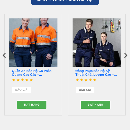
Quần Áo Bảo Hộ Có Phản
Đồng Phục Bảo Hộ Kỹ
Quang Cao Cấp –
Thuật Chất Lượng Cao –
QDBH00012
QĐBH00001
Được xếp hạng
5
5
Được xếp hạng
5
5
sao
sao
BÁO GIÁ
BÁO GIÁ
ĐẶT HÀNG
ĐẶT HÀNG